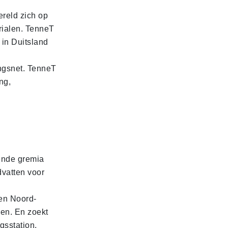
ereld zich op
erialen. TenneT
 in Duitsland
ngsnet. TenneT
ng,
ende gremia
vatten voor
en Noord-
nen. En zoekt
gsstation.