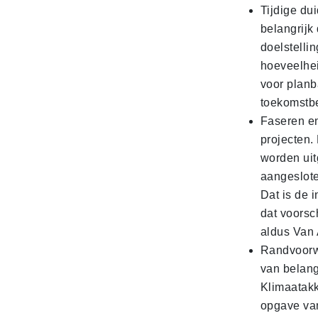
Tijdige du
belangrijk
doelstelli
hoeveelhei
voor planb
toekomstbe
Faseren en
projecten.
worden uit
aangeslote
Dat is de 
dat voorsc
aldus Van
Randvoorw
van belang
Klimaatakk
opgave van