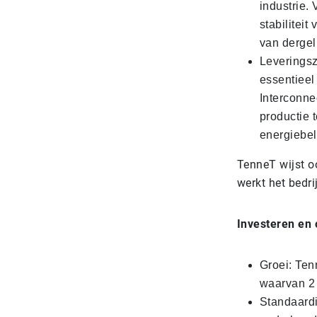
industrie.
stabilitei
van dergel
Leverings
essentieel
Interconne
productie 
energiebel
TenneT wijst oo
werkt het bedri
Investeren en
Groei: Ten
waarvan 2 
Standaardi