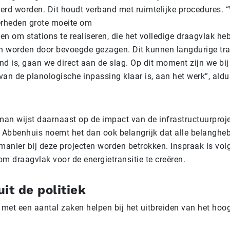
eerd worden. Dit houdt verband met ruimtelijke procedures. 
rheden grote moeite om
den om stations te realiseren, die het volledige draagvlak h
 worden door bevoegde gezagen. Dit kunnen langdurige traj
d is, gaan we direct aan de slag. Op dit moment zijn we bij 
van de planologische inpassing klaar is, aan het werk”, ald
an wijst daarnaast op de impact van de infrastructuurproj
Abbenhuis noemt het dan ook belangrijk dat alle belanghe
t manier bij deze projecten worden betrokken. Inspraak is v
 om draagvlak voor de energietransitie te creëren.
it de politiek
n met een aantal zaken helpen bij het uitbreiden van het ho