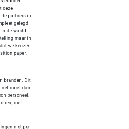
rs eronder
t deze
 de partners in
mpleet gelegd
n in de wacht
telling maar in
 dat we keuzes
ition paper.
en branden. Dit
et net moet dan
sch personeel.
annen, met
ingen niet per