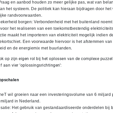
 Vraag en aanbod houden zo meer gelijke pas, wat van belan
t van het systeem. De politiek kan hieraan bijdragen door he
ijke randvoorwaarden.
zekerheid borgen: Verbondenheid met het buitenland noem
 voor het realiseren van een toekomstbestendig elektriciteit
ctie maakt het importeren van elektriciteit mogelijk indien d
tekortschiet. Een voorwaarde hiervoor is het afstemmen van
eid en de energiemix met buurlanden.
k op zijn eigen rol bij het oplossen van de complexe puzzel
jf aan vier ‘oplossingsrichtingen’:
 opschalen
neT wil groeien naar een investeringsvolume van 6 miljard p
miljard in Nederland.
satie: Het gebruik van gestandaardiseerde onderdelen bij 