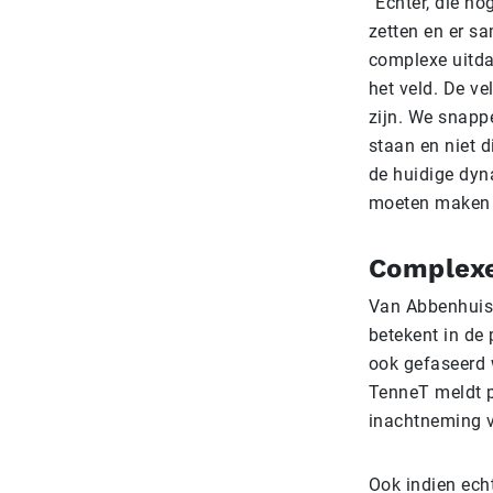
“Echter, die ho
zetten en er s
complexe uitdag
het veld. De v
zijn. We snappe
staan en niet d
de huidige dyn
moeten maken e
Complexe
Van Abbenhuis w
betekent in de 
ook gefaseerd 
TenneT meldt p
inachtneming v
Ook indien ech