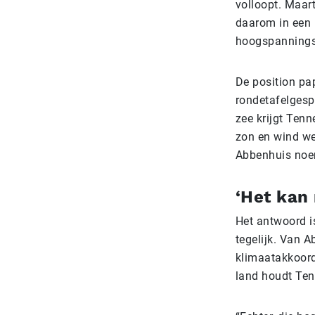
volloopt. Maar
daarom in een 
hoogspannings
De position pap
rondetafelgesp
zee krijgt Tenn
zon en wind we
Abbenhuis noemt
‘Het kan 
Het antwoord i
tegelijk. Van 
klimaatakkoord
land houdt Ten