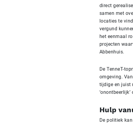
direct gerealis
samen met ove
locaties te vin
vergund kunnen
het eenmaal ron
projecten waar
Abbenhuis.
De TenneT-topm
omgeving. Van 
tijdige en juis
‘onontbeerlijk’
Hulp vanu
De politiek ka