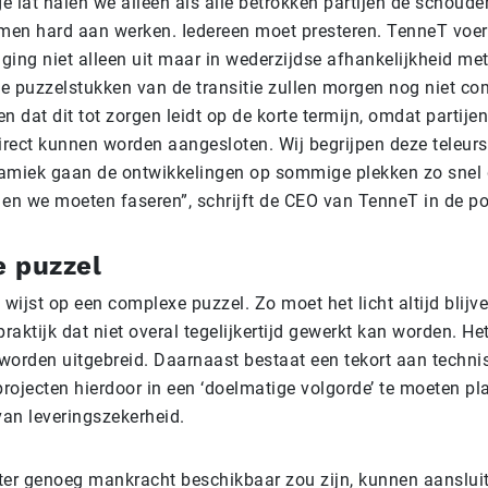
ge lat halen we alleen als alle betrokken partijen de schoude
amen hard aan werken. Iedereen moet presteren. TenneT voer
ing niet alleen uit maar in wederzijdse afhankelijkheid met
ele puzzelstukken van de transitie zullen morgen nog niet co
n dat dit tot zorgen leidt op de korte termijn, omdat partije
irect kunnen worden aangesloten. Wij begrijpen deze teleurs
amiek gaan de ontwikkelingen op sommige plekken zo snel
n we moeten faseren”, schrijft de CEO van TenneT in de pos
 puzzel
ijst op een complexe puzzel. Zo moet het licht altijd blijv
praktijk dat niet overal tegelijkertijd gewerkt kan worden. H
worden uitgebreid. Daarnaast bestaat een tekort aan techni
rojecten hierdoor in een ‘doelmatige volgorde’ te moeten pl
an leveringszekerheid.
ter genoeg mankracht beschikbaar zou zijn, kunnen aansluit