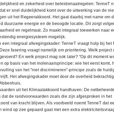
idelijkheid en zekerheid over beleidsmaatregelen: TenneT 
 dat er snel duidelijkheid komt over de uitwerking van de n
ngen uit het Regeerakkoord. Het gaat daarbij met name om 
d duurzame energie en de beoogde locatie. Dit zorgt volg
aarheid en regelmaat. Zo maakt integraal toewerken naar 
stendig energiesysteem mogelijk.
 een integraal afwegingskader: TenneT vraagt hulp bij het 
 Deze fasering vraagt namelijk om prioritering. Welk project 
gevoerd? En welk project mag ook later? “Op dit moment w
n op basis van het molenaarsprincipe: wie het eerst komt, h
invulling van het “niet discrimineren”-principe zoals de huid
hrijft. Het afwegingskader moet door de overheid bekrachti
 Abbenhuis.
aarden uit het Klimaatakkoord handhaven: De netbeheerde
 dat de randvoorwaarden zoals die zijn afgesproken in het
oord van kracht blijven. Als voorbeeld noemt TenneT dat ee
 wind op zee gepaard gaat met een extra elektriciteitsvraa