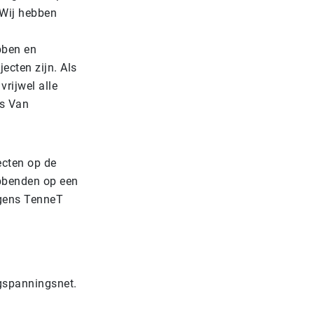
“Wij hebben
ebben en
ecten zijn. Als
vrijwel alle
us Van
ecten op de
bbenden op een
olgens TenneT
ogspanningsnet.