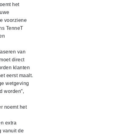
noemt het
ieuwe
de voorziene
ens TenneT
een
faseren van
moet direct
orden klanten
et eerst maalt.
ige wetgeving
gd worden”,
r noemt het
n extra
g vanuit de