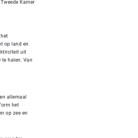
de Tweede Kamer
 het
et op land en
riciteit uit
 te halen. Van
en allemaal
form het
en op zee en