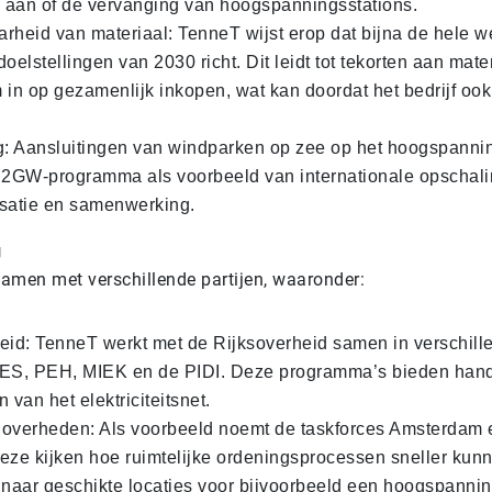
aan of de vervanging van hoogspanningsstations.
rheid van materiaal: TenneT wijst erop dat bijna de hele w
oelstellingen van 2030 richt. Dit leidt tot tekorten aan mat
 in op gezamenlijk inkopen, wat kan doordat het bedrijf ook
g: Aansluitingen van windparken op zee op het hoogspanni
 2GW-programma als voorbeeld van internationale opschali
satie en samenwerking.
g
amen met verschillende partijen, waaronder:
eid: TenneT werkt met de Rijksoverheid samen in verschill
PES, PEH, MIEK en de PIDI. Deze programma’s bieden hand
 van het elektriciteitsnet.
overheden: Als voorbeeld noemt de taskforces Amsterdam 
eze kijken hoe ruimtelijke ordeningsprocessen sneller kun
 naar geschikte locaties voor bijvoorbeeld een hoogspannin