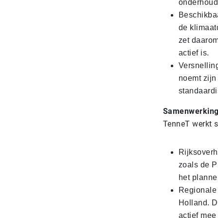
onderhoud 
Beschikbaa
de klimaatd
zet daarom
actief is.
Versnellin
noemt zijn
standaardi
Samenwerkin
TenneT werkt s
Rijksoverh
zoals de 
het plannen
Regionale 
Holland. D
actief mee