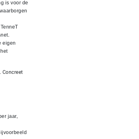
g is voor de
t waarborgen
t TenneT
snet.
e eigen
 het
. Concreet
er jaar,
bijvoorbeeld