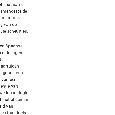
ot, met name
 samengestelde
ht maar ook
lg van de
ule scheurtjes.
den Spaanse
sen de lagen
den
vaartuigen
exagonen van
l van een
uentie van
we technologie
niet alleen bij
eid van
ben inmiddels