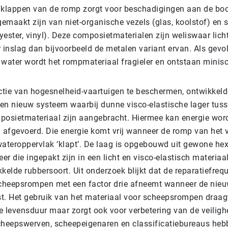
 klappen van de romp zorgt voor beschadigingen aan de bo
emaakt zijn van niet-organische vezels (glas, koolstof) en
yester, vinyl). Deze composietmaterialen zijn weliswaar lic
 inslag dan bijvoorbeeld de metalen variant ervan. Als gevo
 water wordt het rompmateriaal fragieler en ontstaan minisc
tie van hogesnelheid-vaartuigen te beschermen, ontwikkel
en nieuw systeem waarbij dunne visco-elastische lager tus
posietmateriaal zijn aangebracht. Hiermee kan energie wor
afgevoerd. Die energie komt vrij wanneer de romp van het 
wateroppervlak ‘klapt’. De laag is opgebouwd uit gewone h
eer die ingepakt zijn in een licht en visco-elastisch materiaa
kelde rubbersoort. Uit onderzoek blijkt dat de reparatiefreq
heepsrompen met een factor drie afneemt wanneer de nieu
t. Het gebruik van het materiaal voor scheepsrompen draagt 
e levensduur maar zorgt ook voor verbetering van de veiligh
heepswerven, scheepeigenaren en classificatiebureaus heb