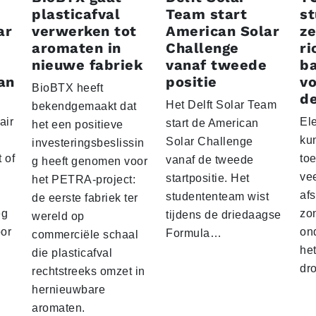
plasticafval
Team start
s
ar
verwerken tot
American Solar
ze
aromaten in
Challenge
ri
nieuwe fabriek
vanaf tweede
ba
an
positie
vo
BioBTX heeft
de
Het Delft Solar Team
bekendgemaakt dat
air
El
start de American
het een positieve
ku
Solar Challenge
investeringsbeslissin
 of
to
vanaf de tweede
g heeft genomen voor
vee
startpositie. Het
het PETRA-project:
af
studententeam wist
de eerste fabriek ter
eg
zo
tijdens de driedaagse
wereld op
oor
on
Formula…
commerciële schaal
he
die plasticafval
dr
rechtstreeks omzet in
hernieuwbare
aromaten.