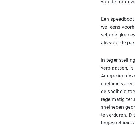
van de romp va
Een speedboot d
wel eens voorb
schadelijke gev
als voor de pas
In tegenstellin
verplaatsen, is
Aangezien deze
snelheid varen
de snelheid toe
regelmatig ter
snelheden gedr
te verduren. D
hogesnelheid-v