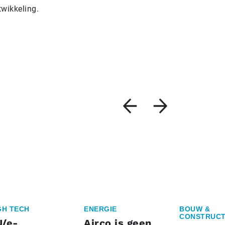
twikkeling.
GH TECH
ENERGIE
BOUW &
CONSTRUCT
U/e-
Airco is geen