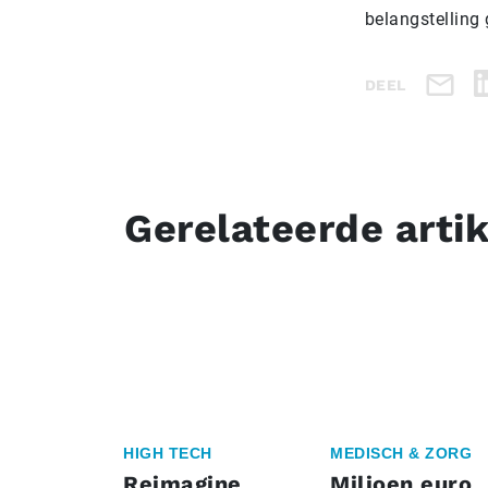
belangstelling 
DEEL
Gerelateerde arti
HIGH TECH
MEDISCH & ZORG
Reimagine
Miljoen euro