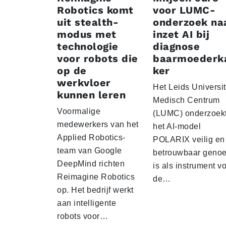
Robotics komt
voor LUMC-
uit stealth-
onderzoek na
modus met
inzet AI bij
technologie
diagnose
voor robots die
baarmoederk
op de
ker
werkvloer
Het Leids Universit
kunnen leren
Medisch Centrum
Voormalige
(LUMC) onderzoekt
medewerkers van het
het AI-model
Applied Robotics-
POLARIX veilig en
team van Google
betrouwbaar geno
DeepMind richten
is als instrument v
Reimagine Robotics
de…
op. Het bedrijf werkt
aan intelligente
robots voor…