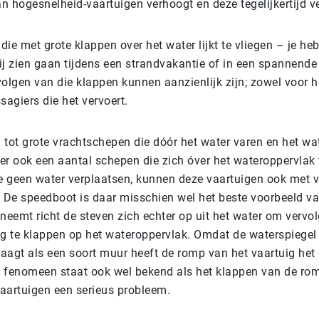
n hogesnelheid-vaartuigen verhoogt en deze tegelijkertijd ve
ie met grote klappen over het water lijkt te vliegen – je he
ij zien gaan tijdens een strandvakantie of in een spannende 
olgen van die klappen kunnen aanzienlijk zijn; zowel voor he
sagiers die het vervoert.
g tot grote vrachtschepen die dóór het water varen en het wa
 er ook een aantal schepen die zich óver het wateroppervlak 
 geen water verplaatsen, kunnen deze vaartuigen ook met v
. De speedboot is daar misschien wel het beste voorbeeld v
neemt richt de steven zich echter op uit het water om vervo
ug te klappen op het wateroppervlak. Omdat de waterspiegel z
aagt als een soort muur heeft de romp van het vaartuig het
it fenomeen staat ook wel bekend als het klappen van de rom
aartuigen een serieus probleem.