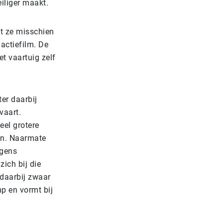
iliger maakt.
bt ze misschien
actiefilm. De
t vaartuig zelf
ter daarbij
vaart.
eel grotere
an. Naarmate
lgens
ich bij die
 daarbij zwaar
p en vormt bij