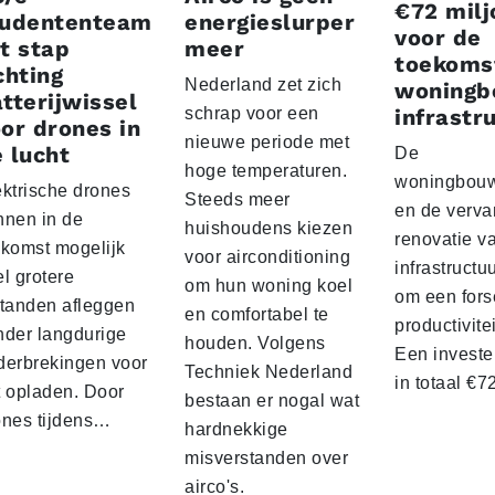
€72 milj
tudententeam
energieslurper
voor de
t stap
meer
toekoms
chting
Nederland zet zich
woningb
tterijwissel
schrap voor een
infrastr
or drones in
nieuwe periode met
 lucht
De
hoge temperaturen.
woningbou
ektrische drones
Steeds meer
en de verva
nnen in de
huishoudens kiezen
renovatie v
ekomst mogelijk
voor airconditioning
infrastructu
l grotere
om hun woning koel
om een fors
standen afleggen
en comfortabel te
productivite
nder langdurige
houden. Volgens
Een investe
derbrekingen voor
Techniek Nederland
in totaal €
t opladen. Door
bestaan er nogal wat
ones tijdens…
hardnekkige
misverstanden over
airco's.