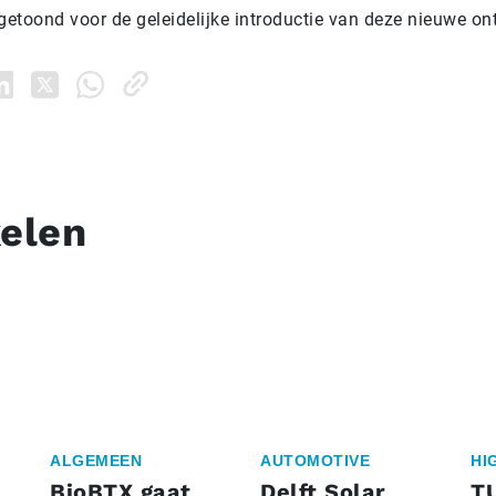
getoond voor de geleidelijke introductie van deze nieuwe on
kelen
ALGEMEEN
AUTOMOTIVE
HI
BioBTX gaat
Delft Solar
T