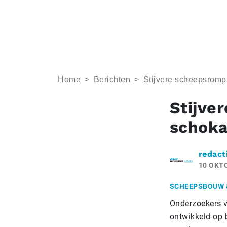
Home
>
Berichten
>
Stijvere scheepsromp
Stijve
schoka
redact
10 OKT
SCHEEPSBOUW 
Onderzoekers v
ontwikkeld op 