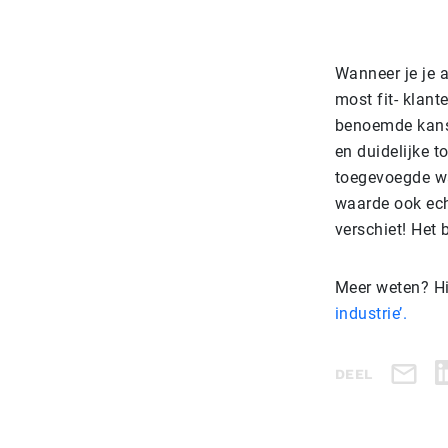
Wanneer je je al
most fit- klant
benoemde kansen
en duidelijke t
toegevoegde wa
waarde ook echt
verschiet! Het
Meer weten? Hi
industrie’.
DEEL