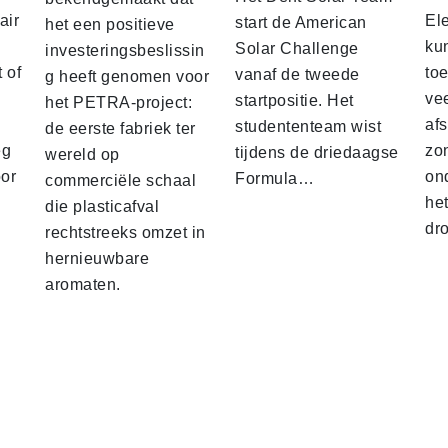
air
El
start de American
het een positieve
ku
Solar Challenge
investeringsbeslissin
 of
to
vanaf de tweede
g heeft genomen voor
vee
startpositie. Het
het PETRA-project:
af
studententeam wist
de eerste fabriek ter
eg
zo
tijdens de driedaagse
wereld op
oor
on
Formula…
commerciële schaal
he
die plasticafval
dr
rechtstreeks omzet in
hernieuwbare
aromaten.