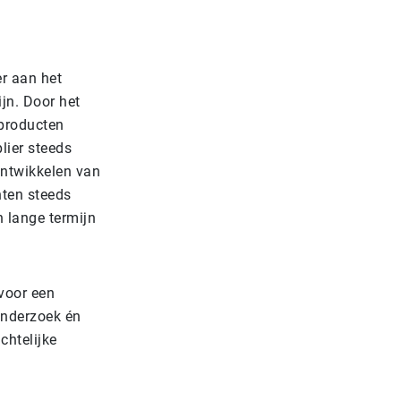
r aan het
ijn. Door het
 producten
lier steeds
 ontwikkelen van
nten steeds
 lange termijn
voor een
onderzoek én
chtelijke