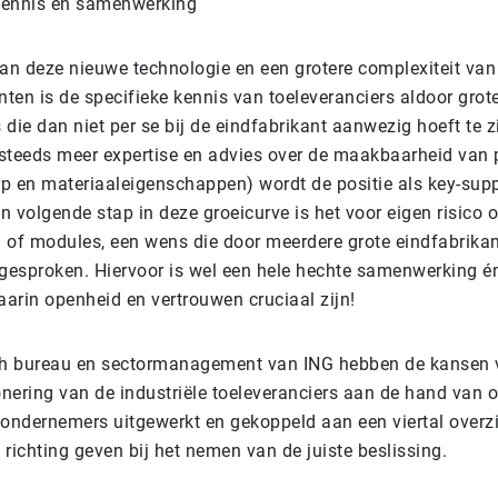
 kennis en samenwerking
van deze nieuwe technologie en een grotere complexiteit van
n is de specifieke kennis van toeleveranciers aldoor grote
die dan niet per se bij de eindfabrikant aanwezig hoeft te z
steeds meer expertise en advies over de maakbaarheid van
p en materiaaleigenschappen) wordt de positie als key-supp
en volgende stap in deze groeicurve is het voor eigen risico
 of modules, een wens die door meerdere grote eindfabrika
tgesproken. Hiervoor is wel een hele hechte samenwerking én
aarin openheid en vertrouwen cruciaal zijn!
h bureau en sectormanagement van ING hebben de kansen 
ionering van de industriële toeleveranciers aan de hand van 
 ondernemers uitgewerkt en gekoppeld aan een viertal overzi
e richting geven bij het nemen van de juiste beslissing.