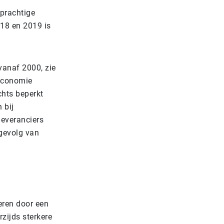
 prachtige
018 en 2019 is
vanaf 2000, zie
 economie
chts beperkt
 bij
leveranciers
gevolg van
eren door een
zijds sterkere