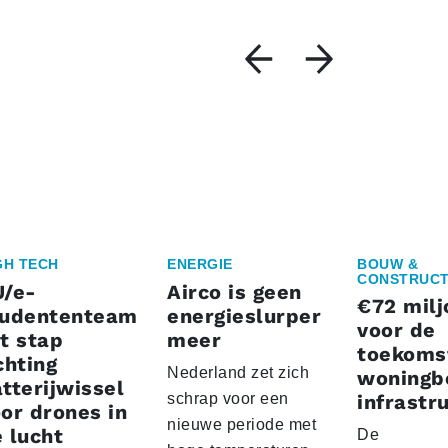
GH TECH
ENERGIE
BOUW &
CONSTRUCT
U/e-
Airco is geen
€72 milj
tudententeam
energieslurper
voor de
t stap
meer
toekoms
chting
Nederland zet zich
woningb
tterijwissel
schrap voor een
infrastr
or drones in
nieuwe periode met
 lucht
De