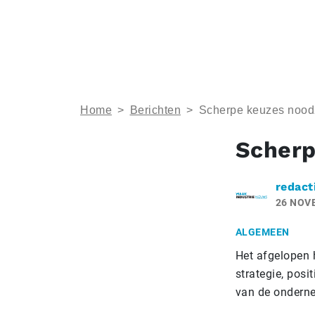
Home
>
Berichten
>
Scherpe keuzes noodz
Scherp
redact
26 NOV
ALGEMEEN
Het afgelopen h
strategie, pos
van de onderne