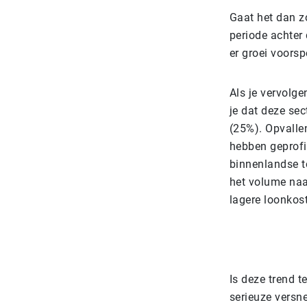
Gaat het dan zo
periode achter
er groei voors
Als je vervolge
je dat deze se
(25%). Opvallen
hebben geprofit
binnenlandse t
het volume naa
lagere loonkos
Is deze trend 
serieuze versne