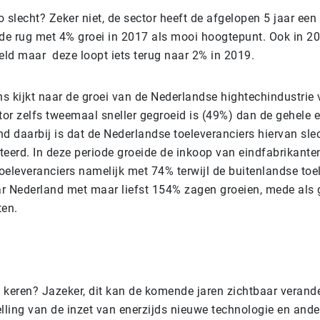
 slecht? Zeker niet, de sector heeft de afgelopen 5 jaar een
 de rug met 4% groei in 2017 als mooi hoogtepunt. Ook in 2
peld maar deze loopt iets terug naar 2% in 2019.
ns kijkt naar de groei van de Nederlandse hightechindustrie 
ctor zelfs tweemaal sneller gegroeid is (49%) dan de gehele
d daarbij is dat de Nederlandse toeleveranciers hiervan sle
eerd. In deze periode groeide de inkoop van eindfabrikanten
oeleveranciers namelijk met 74% terwijl de buitenlandse toe
r Nederland met maar liefst 154% zagen groeien, mede als 
ten.
te keren? Jazeker, dit kan de komende jaren zichtbaar verand
lling van de inzet van enerzijds nieuwe technologie en ander