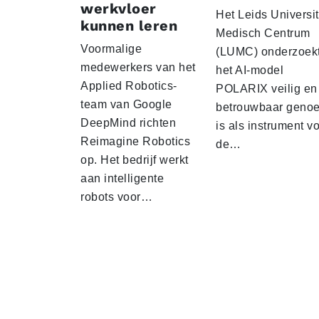
werkvloer
Het Leids Universit
kunnen leren
Medisch Centrum
Voormalige
(LUMC) onderzoekt
medewerkers van het
het AI-model
Applied Robotics-
POLARIX veilig en
team van Google
betrouwbaar geno
DeepMind richten
is als instrument v
Reimagine Robotics
de…
op. Het bedrijf werkt
aan intelligente
robots voor…