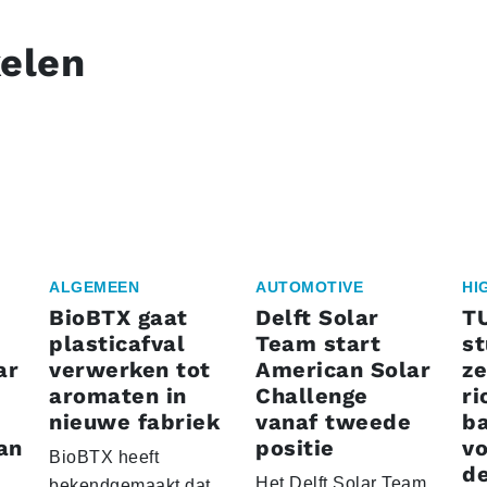
kelen
ALGEMEEN
AUTOMOTIVE
HI
BioBTX gaat
Delft Solar
T
plasticafval
Team start
s
ar
verwerken tot
American Solar
ze
aromaten in
Challenge
ri
nieuwe fabriek
vanaf tweede
ba
an
positie
vo
BioBTX heeft
de
Het Delft Solar Team
bekendgemaakt dat