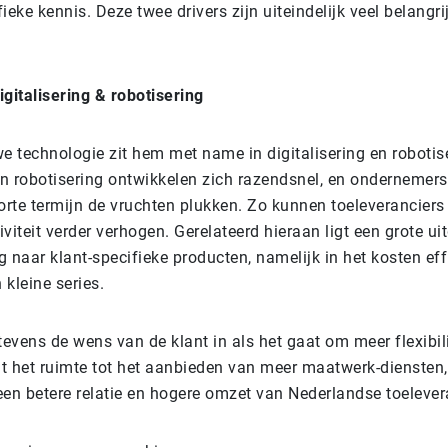
ieke kennis. Deze twee drivers zijn uiteindelijk veel belangri
gitalisering & robotisering
e technologie zit hem met name in digitalisering en robotis
 en robotisering ontwikkelen zich razendsnel, en ondernemer
korte termijn de vruchten plukken. Zo kunnen toeleverancier
viteit verder verhogen. Gerelateerd hieraan ligt een grote ui
 naar klant-specifieke producten, namelijk in het kosten ef
 kleine series.
tevens de wens van de klant in als het gaat om meer flexibili
t het ruimte tot het aanbieden van meer maatwerk-diensten,
een betere relatie en hogere omzet van Nederlandse toelever