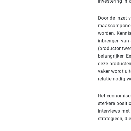
Investering in
Door de inzet 
maakcomponente
worden. Kennis 
inbrengen van 
(productontwer
belangrijker. E
deze producten
vaker wordt ui
relatie nodig w
Het economisc
sterkere posit
interviews met
strategieën, di