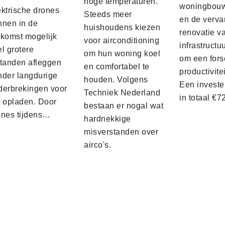
hoge temperaturen.
woningbou
ektrische drones
Steeds meer
en de verva
nnen in de
huishoudens kiezen
renovatie v
ekomst mogelijk
voor airconditioning
infrastructu
l grotere
om hun woning koel
om een fors
standen afleggen
en comfortabel te
productivite
nder langdurige
houden. Volgens
Een investe
derbrekingen voor
Techniek Nederland
in totaal €
t opladen. Door
bestaan er nogal wat
ones tijdens…
hardnekkige
misverstanden over
airco's.