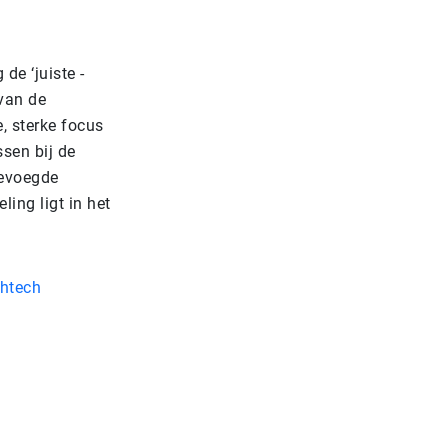
 de ‘juiste -
 van de
, sterke focus
ssen bij de
gevoegde
ing ligt in het
ghtech