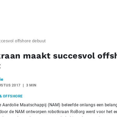
cesvol offshore debuut
raan maakt succesvol offs
t
ie
USTUS 2017
3 MIN
& OFFSHORE
 Aardolie Maatschappij (NAM) beleefde onlangs een belang
door de NAM ontworpen robotkraan RoBorg werd voor het ee