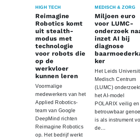
HIGH TECH
MEDISCH & ZORG
Reimagine
Miljoen euro
Robotics komt
voor LUMC-
uit stealth-
onderzoek na
modus met
inzet AI bij
technologie
diagnose
voor robots die
baarmoederk
op de
ker
werkvloer
Het Leids Universit
kunnen leren
Medisch Centrum
Voormalige
(LUMC) onderzoekt
medewerkers van het
het AI-model
Applied Robotics-
POLARIX veilig en
team van Google
betrouwbaar geno
DeepMind richten
is als instrument v
Reimagine Robotics
de…
op. Het bedrijf werkt