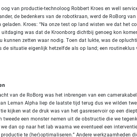
 oog van productie-technoloog Robbert Kroes en well servic
ander, de bedenkers van de robotkraan, werd de RoBorg van
m geladen. Kroes: “Na onze test op land wisten we dat het c
 uitdaging was dat de Kroonborg dichtbij genoeg kon komen
ou kunnen zetten waar nodig. Toen dat lukte, was de oplucht
de situatie eigenlijk hetzelfde als op land; een routineklus
en
acht van de RoBorg was het inbrengen van een camerakabel 
van Leman Alpha liep de laatste tijd terug dus we wilden tw
ntie kijken wat de druk was van het gasreservoir op een diep
en tweede een monster nemen uit de obstructie die we tege
n we dan op naar het lab waarna we eventueel een intervent
productie te (her)optimaliseren.” Andere werkzaamheden d