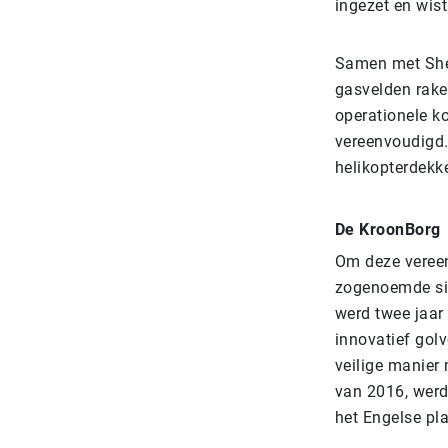
ingezet en wis
Samen met Shel
gasvelden rake
operationele ko
vereenvoudigd. 
helikopterdekk
De KroonBorg
Om deze vereen
zogenoemde sic
werd twee jaar 
innovatief gol
veilige manier
van 2016, werd
het Engelse pl