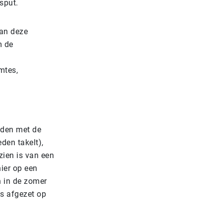
sput.
an deze
m de
mtes,
uden met de
den takelt),
zien is van een
ier op een
n in de zomer
ns afgezet op