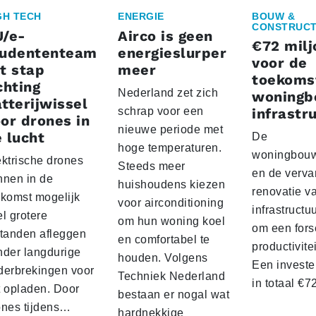
GH TECH
ENERGIE
BOUW &
CONSTRUCT
U/e-
Airco is geen
€72 milj
tudententeam
energieslurper
voor de
t stap
meer
toekoms
chting
Nederland zet zich
woningb
tterijwissel
schrap voor een
infrastr
or drones in
nieuwe periode met
 lucht
De
hoge temperaturen.
woningbou
ektrische drones
Steeds meer
en de verva
nnen in de
huishoudens kiezen
renovatie v
ekomst mogelijk
voor airconditioning
infrastructu
l grotere
om hun woning koel
om een fors
standen afleggen
en comfortabel te
productivite
nder langdurige
houden. Volgens
Een investe
derbrekingen voor
Techniek Nederland
in totaal €
t opladen. Door
bestaan er nogal wat
ones tijdens…
hardnekkige