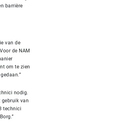
n barrière
ie van de
 “Voor de NAM
manier
nt om te zien
 gedaan.”
chnici nodig.
t gebruik van
 technici
oBorg.”