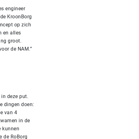
es engineer
 de KroonBorg
oncept op zich
 en alles
ing groot.
 voor de NAM.”
in deze put.
ee dingen doen:
te van 4
nkwamen in de
ie kunnen
ie de RoBorg