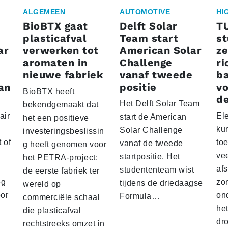
ALGEMEEN
AUTOMOTIVE
HI
BioBTX gaat
Delft Solar
T
plasticafval
Team start
s
ar
verwerken tot
American Solar
ze
aromaten in
Challenge
ri
nieuwe fabriek
vanaf tweede
ba
an
positie
vo
BioBTX heeft
de
Het Delft Solar Team
bekendgemaakt dat
air
El
start de American
het een positieve
ku
Solar Challenge
investeringsbeslissin
 of
to
vanaf de tweede
g heeft genomen voor
vee
startpositie. Het
het PETRA-project:
af
studententeam wist
de eerste fabriek ter
eg
zo
tijdens de driedaagse
wereld op
oor
on
Formula…
commerciële schaal
he
die plasticafval
dr
rechtstreeks omzet in