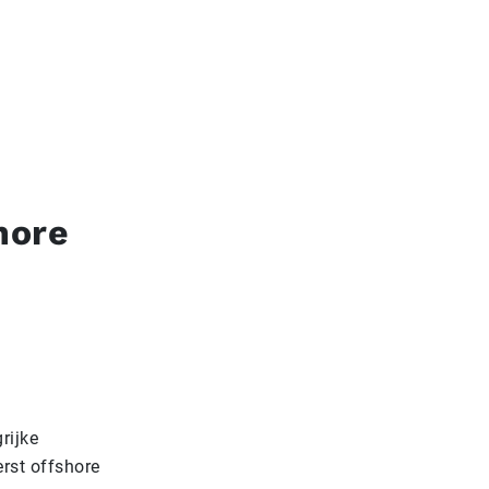
hore
rijke
rst offshore