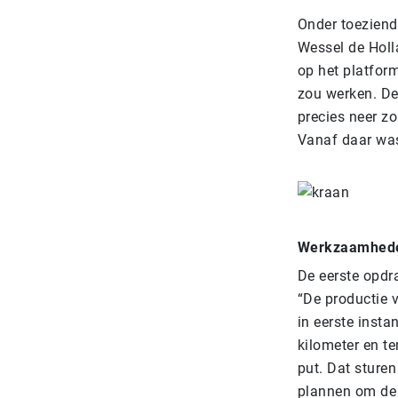
Onder toeziend
Wessel de Holl
op het platfor
zou werken. De
precies neer z
Vanaf daar was 
Werkzaamhed
De eerste opdr
“De productie 
in eerste insta
kilometer en t
put. Dat sture
plannen om de 