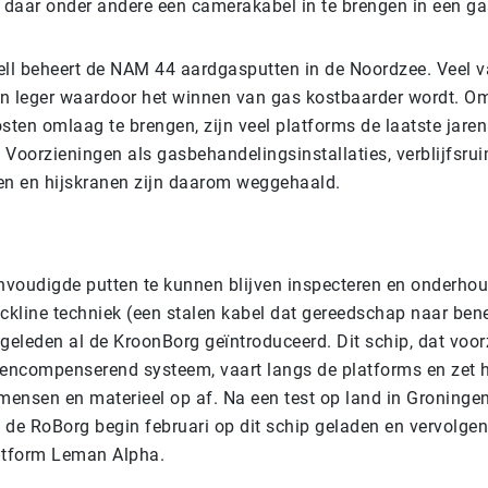
t daar onder andere een camerakabel in te brengen in een ga
l beheert de NAM 44 aardgasputten in de Noordzee. Veel v
n leger waardoor het winnen van gas kostbaarder wordt. O
sten omlaag te brengen, zijn veel platforms de laatste jaren
Voorzieningen als gasbehandelingsinstallaties, verblijfsrui
en en hijskranen zijn daarom weggehaald.
voudigde putten te kunnen blijven inspecteren en onderho
kline techniek (een stalen kabel dat gereedschap naar bene
geleden al de KroonBorg geïntroduceerd. Dit schip, dat voor
vencompenserend systeem, vaart langs de platforms en zet h
 mensen en materieel op af. Na een test op land in Groninge
 de RoBorg begin februari op dit schip geladen en vervolge
atform Leman Alpha.