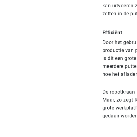
kan uitvoeren z
zetten in de pu
Efficiënt
Door het gebru
productie van 
is dit een grot
meerdere putte
hoe het aflade
De robotkraan i
Maar, zo zegt R
grote werkplat
gedaan worden.