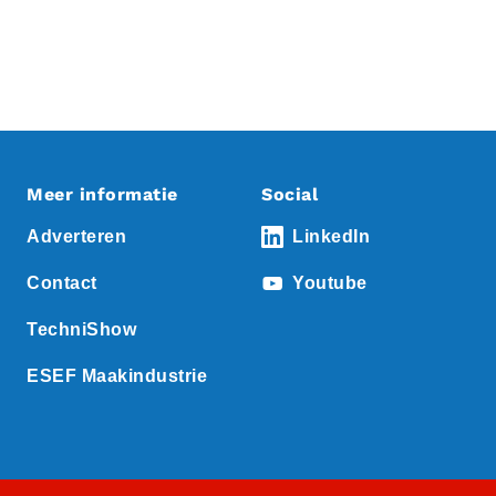
Meer informatie
Social
Adverteren
LinkedIn
Contact
Youtube
TechniShow
ESEF Maakindustrie