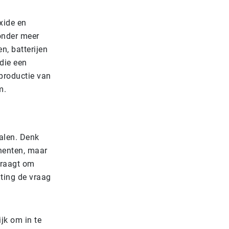
xide en
 onder meer
n, batterijen
 die een
 productie van
m.
alen. Denk
nenten, maar
vraagt om
hting de vraag
jk om in te