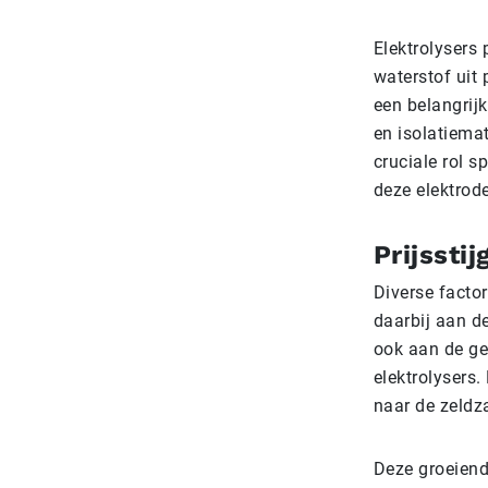
Elektrolysers 
waterstof uit 
een belangrijk
en isolatiemat
cruciale rol s
deze elektrod
Prijsstij
Diverse facto
daarbij aan d
ook aan de ge
elektrolysers.
naar de zeldz
Deze groeiende