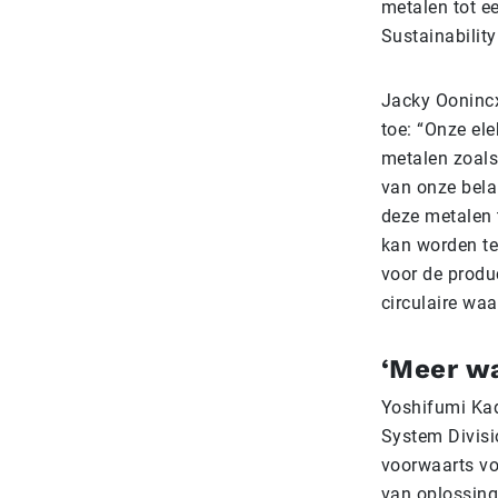
metalen tot e
Sustainability
Jacky Oonincx
toe: “Onze el
metalen zoals
van onze bela
deze metalen t
kan worden te
voor de produ
circulaire waa
‘Meer wa
Yoshifumi Kad
System Divisio
voorwaarts voo
van oplossing