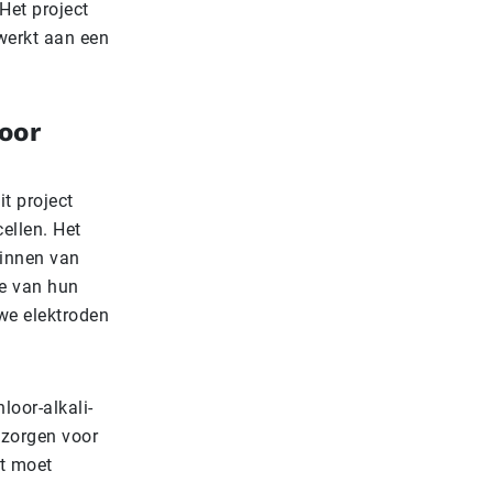
Het project
werkt aan een
oor
it project
ellen. Het
winnen van
de van hun
we elektroden
oor-alkali-
 zorgen voor
rt moet