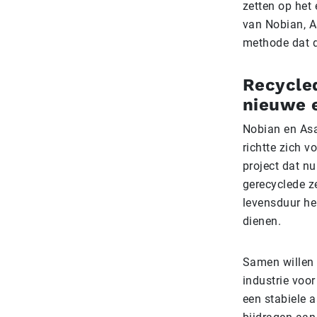
zetten op het
van Nobian, A
methode dat d
Recycled
nieuwe 
Nobian en Asah
richtte zich v
project dat nu
gerecyclede z
levensduur he
dienen.
Samen willen 
industrie voo
een stabiele a