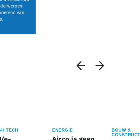
onderwerpen.
ariërend van
s,
GH TECH
ENERGIE
BOUW &
CONSTRUCT
U/e-
Airco is geen