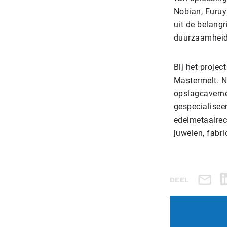
Nobian, Furuy
uit de belangr
duurzaamheids
Bij het projec
Mastermelt. N
opslagcaverne
gespecialiseer
edelmetaalrec
juwelen, fabr
DEEL