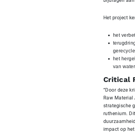
bijdragen aan
Het project ke
het verbe
terugdrin
gerecycle
het herge
van water
Critical
“Door deze kri
Raw Material 
strategische 
ruthenium. Dit
duurzaamheid
impact op het