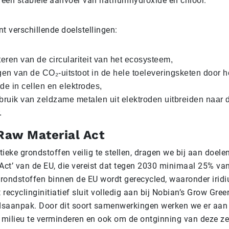
 een stabiele aanvoer van natriumhydroxide en chloor.
nt verschillende doelstellingen:
teren van de circulariteit van het ecosysteem,
gen van de CO₂-uitstoot in de hele toeleveringsketen door h
de in cellen en elektrodes,
bruik van zeldzame metalen uit elektroden uitbreiden naar d
.
 Raw Material Act
tieke grondstoffen veilig te stellen, dragen we bij aan doelen 
Act’ van de EU, die vereist dat tegen 2030 minimaal 25% va
grondstoffen binnen de EU wordt gerecycled, waaronder irid
 recyclinginitiatief sluit volledig aan bij Nobian’s Grow Gre
saanpak. Door dit soort samenwerkingen werken we er aan
 milieu te verminderen en ook om de ontginning van deze z