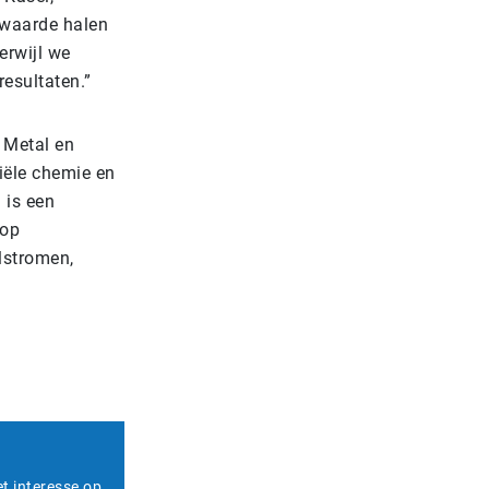
 waarde halen
erwijl we
esultaten.”
a Metal en
iële chemie en
 is een
 op
lstromen,
et interesse op