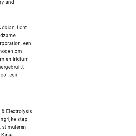
gy and
obian, licht
eldzame
rporation, een
ethoden om
um en iridium
ergebruikt
door een
& Electrolysis
angrijke stap
t stimuleren
 Kasei,