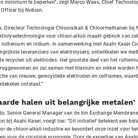
en minimum te beperken”, zegt Marco Waas, Chief Technolo
 Officer bij Nobian.
, Directeur Technologie Chlooralkali & Chloormethanen bij N
ektrolysetechnologie voor chloor-alkali maakt gebruik van z
 ruthenium en iridium. In samenwerking met Asahi Kasei Co
ngrijkste leveranciers van elektrolysers, ontwikkelen we m
e recyclen uit elektrodes. Het grootste deel van het rutheni
ruggewonnen en zal samen met titanium en nikkel worden h
ctie van nieuwe, gerecyclede elektroden en celframes, waar
rdeketen ontstaat.”
arde halen uit belangrijke metalen’
o, Senior General Manager van de Ion Exchange Membrane 
n bij Asahi Kasei, voegt toe: “Dit initiatief betekent een bel
r de chloor-alkali-industrie en bevordert onze inzet voor he
en voor de circulaire economie. Door de expertise van Asahi