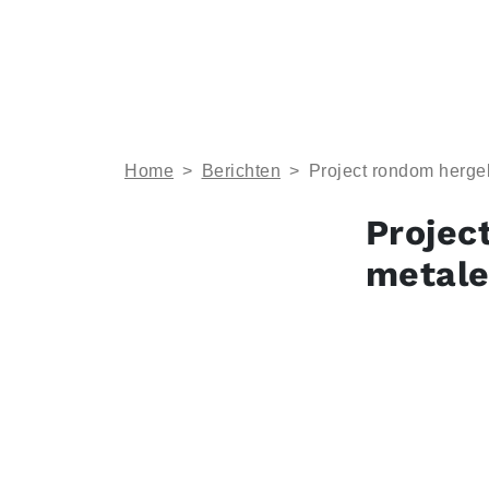
Home
>
Berichten
>
Project rondom hergeb
Projec
metale