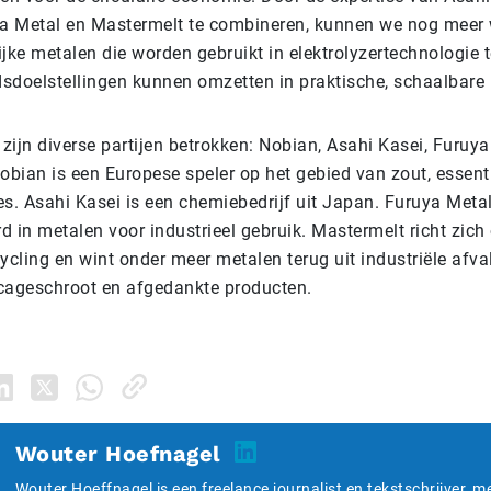
a Metal en Mastermelt te combineren, kunnen we nog meer
ijke metalen die worden gebruikt in elektrolyzertechnologie t
doelstellingen kunnen omzetten in praktische, schaalbare r
t zijn diverse partijen betrokken: Nobian, Asahi Kasei, Furuy
obian is een Europese speler op het gebied van zout, essent
s. Asahi Kasei is een chemiebedrijf uit Japan. Furuya Metal
d in metalen voor industrieel gebruik. Mastermelt richt zich
ycling en wint onder meer metalen terug uit industriële afva
icageschroot en afgedankte producten.
Wouter Hoefnagel
Wouter Hoeffnagel is een freelance journalist en tekstschrijver, m