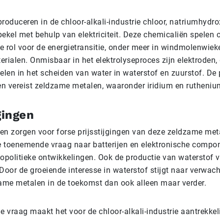
produceren in de chloor-alkali-industrie chloor, natriumhydro
pekel met behulp van elektriciteit. Deze chemicaliën spelen
e rol voor de energietransitie, onder meer in windmolenwieke
erialen. Onmisbaar in het elektrolyseproces zijn elektroden,
pelen in het scheiden van water in waterstof en zuurstof. De
en vereist zeldzame metalen, waaronder iridium en rutheniu
gingen
ren zorgen voor forse prijsstijgingen van deze zeldzame met
e toenemende vraag naar batterijen en elektronische compo
opolitieke ontwikkelingen. Ook de productie van waterstof 
 Door de groeiende interesse in waterstof stijgt naar verwac
ame metalen in de toekomst dan ook alleen maar verder.
 vraag maakt het voor de chloor-alkali-industrie aantrekkeli