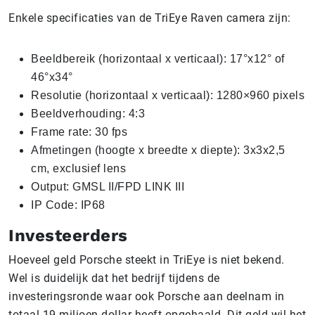
Enkele specificaties van de TriEye Raven camera zijn:
Beeldbereik (horizontaal x verticaal): 17°x12° of
46°x34°
Resolutie (horizontaal x verticaal): 1280×960 pixels
Beeldverhouding: 4:3
Frame rate: 30 fps
Afmetingen (hoogte x breedte x diepte): 3x3x2,5
cm, exclusief lens
Output: GMSL II/FPD LINK III
IP Code: IP68
Investeerders
Hoeveel geld Porsche steekt in TriEye is niet bekend.
Wel is duidelijk dat het bedrijf tijdens de
investeringsronde waar ook Porsche aan deelnam in
totaal 19 miljoen dollar heeft opgehaald. Dit geld wil het