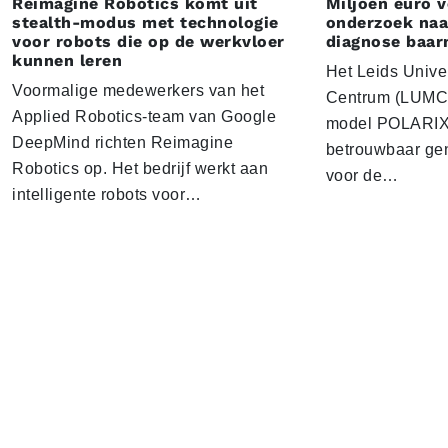
Reimagine Robotics komt uit
Miljoen euro 
stealth-modus met technologie
onderzoek naar
voor robots die op de werkvloer
diagnose baa
kunnen leren
Het Leids Unive
Voormalige medewerkers van het
Centrum (LUMC) 
Applied Robotics-team van Google
model POLARIX 
DeepMind richten Reimagine
betrouwbaar gen
Robotics op. Het bedrijf werkt aan
voor de…
intelligente robots voor…