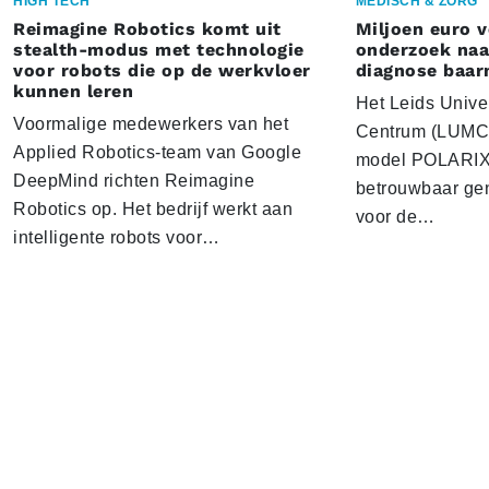
HIGH TECH
MEDISCH & ZORG
Reimagine Robotics komt uit
Miljoen euro 
stealth-modus met technologie
onderzoek naar
voor robots die op de werkvloer
diagnose baa
kunnen leren
Het Leids Unive
Voormalige medewerkers van het
Centrum (LUMC) 
Applied Robotics-team van Google
model POLARIX 
DeepMind richten Reimagine
betrouwbaar gen
Robotics op. Het bedrijf werkt aan
voor de…
intelligente robots voor…