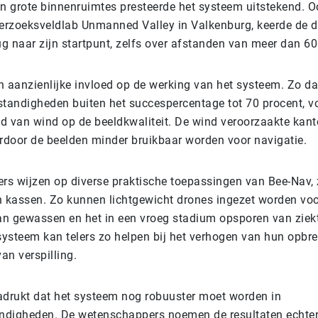
in grote binnenruimtes presteerde het systeem uitstekend. O
erzoeksveldlab Unmanned Valley in Valkenburg, keerde de 
ug naar zijn startpunt, zelfs over afstanden van meer dan 60
n aanzienlijke invloed op de werking van het systeem. Zo da
tandigheden buiten het succespercentage tot 70 procent, v
ed van wind op de beeldkwaliteit. De wind veroorzaakte kant
rdoor de beelden minder bruikbaar worden voor navigatie.
rs wijzen op diverse praktische toepassingen van Bee-Nav, 
 kassen. Zo kunnen lichtgewicht drones ingezet worden voo
an gewassen en het in een vroeg stadium opsporen van ziek
systeem kan telers zo helpen bij het verhogen van hun opbre
an verspilling.
drukt dat het systeem nog robuuster moet worden in
ndigheden. De wetenschappers noemen de resultaten echte