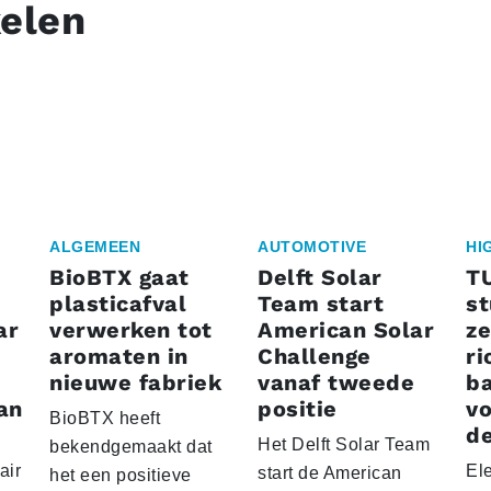
kelen
ALGEMEEN
AUTOMOTIVE
HI
BioBTX gaat
Delft Solar
T
plasticafval
Team start
s
ar
verwerken tot
American Solar
ze
aromaten in
Challenge
ri
nieuwe fabriek
vanaf tweede
ba
an
positie
vo
BioBTX heeft
de
Het Delft Solar Team
bekendgemaakt dat
air
El
start de American
het een positieve