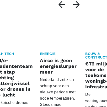
GH TECH
ENERGIE
BOUW &
CONSTRUCT
U/e-
Airco is geen
€72 milj
tudententeam
energieslurper
voor de
t stap
meer
toekoms
chting
Nederland zet zich
woningb
tterijwissel
schrap voor een
infrastr
or drones in
nieuwe periode met
 lucht
De
hoge temperaturen.
woningbou
ektrische drones
Steeds meer
en de verva