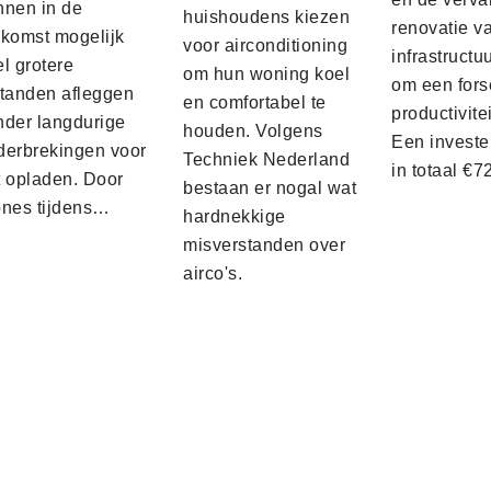
nnen in de
huishoudens kiezen
renovatie v
ekomst mogelijk
voor airconditioning
infrastructu
l grotere
om hun woning koel
om een fors
standen afleggen
en comfortabel te
productivite
nder langdurige
houden. Volgens
Een investe
derbrekingen voor
Techniek Nederland
in totaal €
t opladen. Door
bestaan er nogal wat
ones tijdens…
hardnekkige
misverstanden over
airco's.