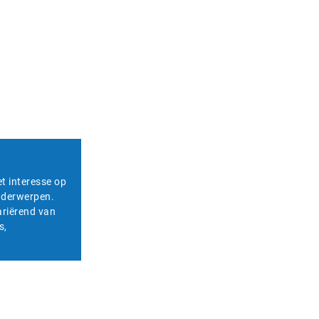
et interesse op
onderwerpen.
ariërend van
s,