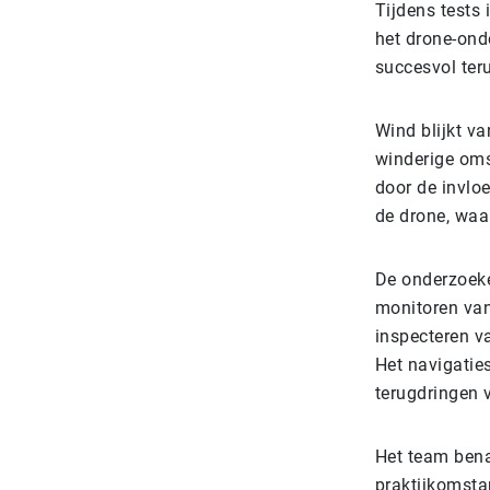
Tijdens tests 
het drone-ond
succesvol ter
Wind blijkt va
winderige oms
door de invlo
de drone, waa
De onderzoeke
monitoren van
inspecteren v
Het navigatie
terugdringen v
Het team bena
praktijkomsta