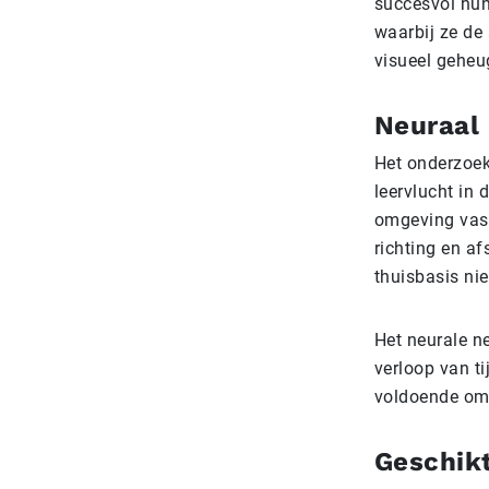
succesvol hun
waarbij ze de
visueel geheu
Neuraal
Het onderzoek
leervlucht in
omgeving vast
richting en af
thuisbasis nie
Het neurale n
verloop van t
voldoende om 
Geschikt