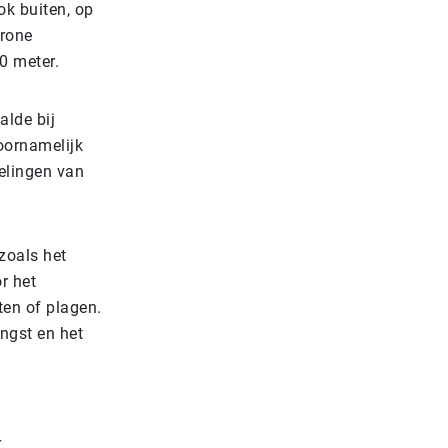
ok buiten, op
drone
0 meter.
alde bij
oornamelijk
elingen van
zoals het
r het
ten of plagen.
ngst en het
r