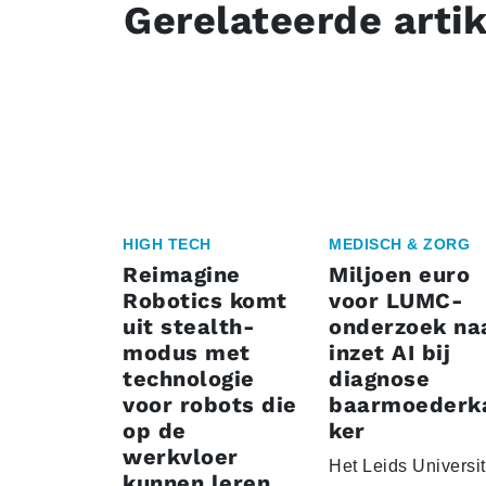
Gerelateerde arti
HIGH TECH
MEDISCH & ZORG
Reimagine
Miljoen euro
Robotics komt
voor LUMC-
uit stealth-
onderzoek na
modus met
inzet AI bij
technologie
diagnose
voor robots die
baarmoederk
op de
ker
werkvloer
Het Leids Universit
kunnen leren