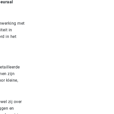
neuraal
enwerking met
teit in
rd in het
tailleerde
men zijn
or kleine,
wel zij over
eggen en