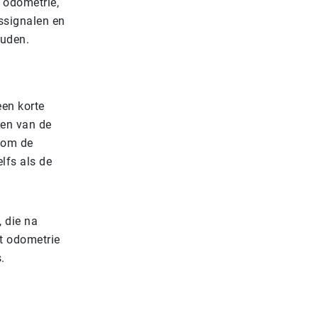
 odometrie,
ssignalen en
ouden.
een korte
den van de
n om de
elfs als de
 die na
t odometrie
.