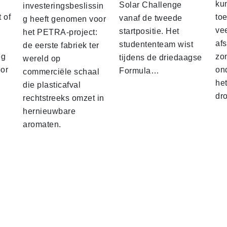
ku
Solar Challenge
investeringsbeslissin
 of
to
vanaf de tweede
g heeft genomen voor
vee
startpositie. Het
het PETRA-project:
af
studententeam wist
de eerste fabriek ter
eg
zo
tijdens de driedaagse
wereld op
oor
on
Formula…
commerciële schaal
he
die plasticafval
dr
rechtstreeks omzet in
hernieuwbare
aromaten.