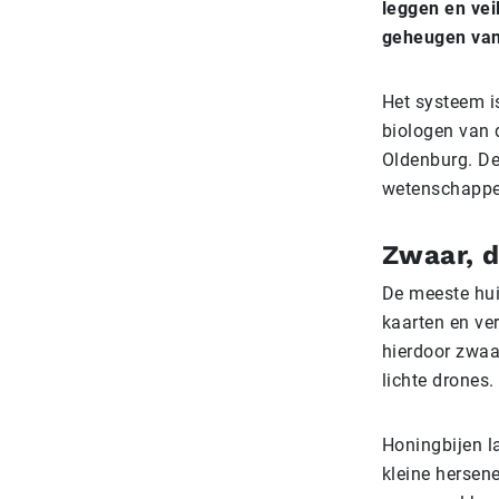
leggen en vei
geheugen van 
Het systeem i
biologen van d
Oldenburg. De
wetenschappel
Zwaar, d
De meeste hui
kaarten en ve
hierdoor zwaar
lichte drones.
Honingbijen la
kleine hersene