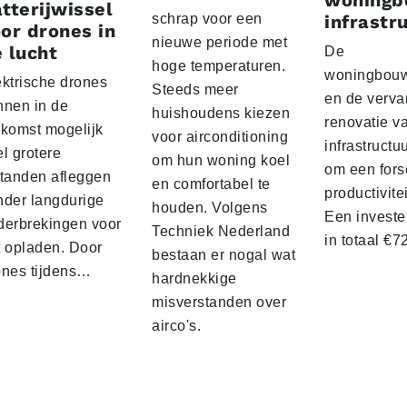
woningb
tterijwissel
schrap voor een
infrastr
or drones in
nieuwe periode met
 lucht
De
hoge temperaturen.
woningbou
ektrische drones
Steeds meer
en de verva
nnen in de
huishoudens kiezen
renovatie v
ekomst mogelijk
voor airconditioning
infrastructu
l grotere
om hun woning koel
om een fors
standen afleggen
en comfortabel te
productivite
nder langdurige
houden. Volgens
Een investe
derbrekingen voor
Techniek Nederland
in totaal €
t opladen. Door
bestaan er nogal wat
ones tijdens…
hardnekkige
misverstanden over
airco's.