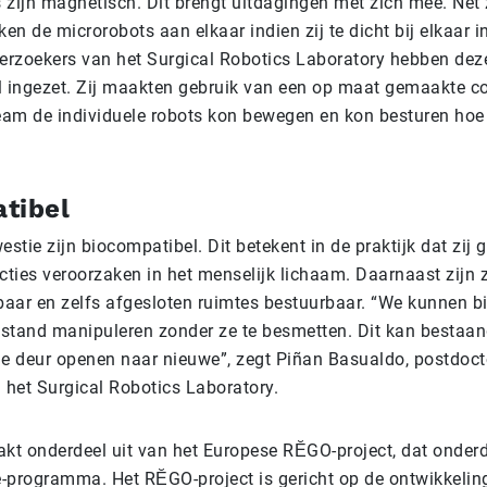
 zijn magnetisch. Dit brengt uitdagingen met zich mee. Net
n de microrobots aan elkaar indien zij te dicht bij elkaar i
rzoekers van het Surgical Robotics Laboratory hebben dez
l ingezet. Zij maakten gebruik van een op maat gemaakte con
am de individuele robots kon bewegen en kon besturen hoe 
tibel
estie zijn biocompatibel. Dit betekent in de praktijk dat zij 
cties veroorzaken in het menselijk lichaam. Daarnaast zijn z
kbaar en zelfs afgesloten ruimtes bestuurbaar. “We kunnen 
stand manipuleren zonder ze te besmetten. Dit kan bestaa
de deur openen naar nieuwe”, zegt Piñan Basualdo, postdoct
 het Surgical Robotics Laboratory.
akt onderdeel uit van het Europese RĔGO-project, dat onderd
-programma. Het RĔGO-project is gericht op de ontwikkelin