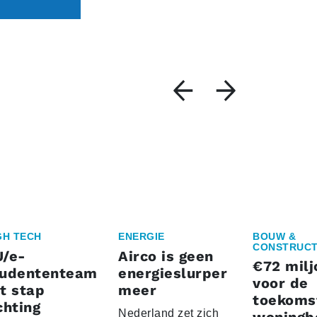
GH TECH
ENERGIE
BOUW &
CONSTRUCT
U/e-
Airco is geen
€72 milj
tudententeam
energieslurper
voor de
t stap
meer
toekoms
chting
Nederland zet zich