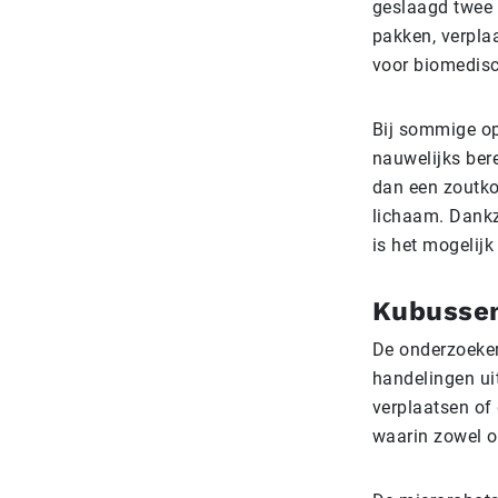
geslaagd twee 
pakken, verpla
voor biomedisc
Bij sommige ope
nauwelijks ber
dan een zoutko
lichaam. Dankz
is het mogelij
Kubussen
De onderzoeker
handelingen ui
verplaatsen of
waarin zowel o