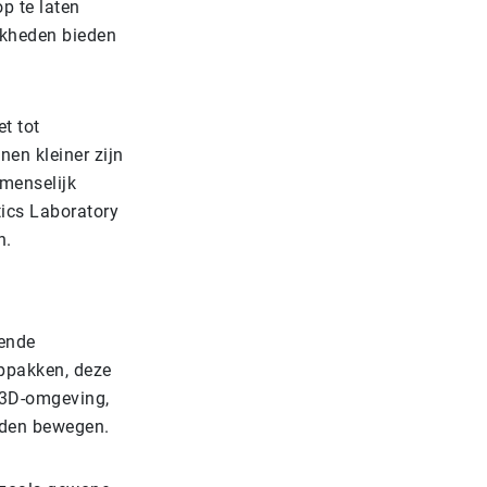
p te laten
jkheden bieden
et tot
en kleiner zijn
menselijk
tics Laboratory
n.
lende
ppakken, deze
n 3D-omgeving,
nden bewegen.