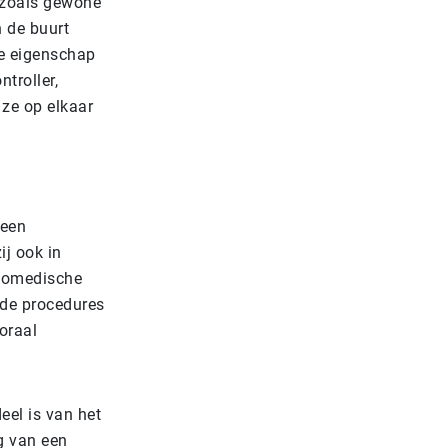
 zoals gewone
n de buurt
e eigenschap
troller,
ze op elkaar
geen
ij ook in
biomedische
nde procedures
oraal
eel is van het
g van een