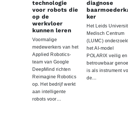
technologie
diagnose
voor robots die
baarmoederk
op de
ker
werkvloer
Het Leids Universit
kunnen leren
Medisch Centrum
Voormalige
(LUMC) onderzoekt
medewerkers van het
het AI-model
Applied Robotics-
POLARIX veilig en
team van Google
betrouwbaar geno
DeepMind richten
is als instrument v
Reimagine Robotics
de…
op. Het bedrijf werkt
aan intelligente
robots voor…