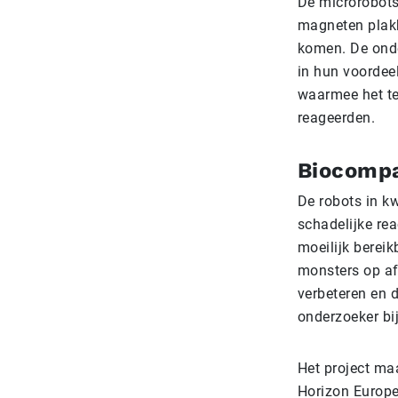
De microrobots
magneten plakke
komen. De onde
in hun voordee
waarmee het te
reageerden.
Biocompa
De robots in kw
schadelijke rea
moeilijk berei
monsters op af
verbeteren en 
onderzoeker bij
Het project ma
Horizon Europe