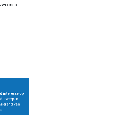
e zwermen
et interesse op
onderwerpen.
ariërend van
s,