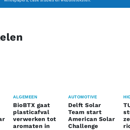
kelen
ALGEMEEN
AUTOMOTIVE
HI
BioBTX gaat
Delft Solar
T
plasticafval
Team start
s
ar
verwerken tot
American Solar
ze
aromaten in
Challenge
ri