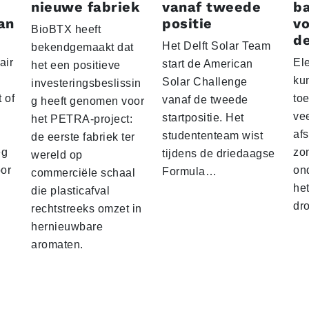
nieuwe fabriek
vanaf tweede
ba
an
positie
vo
BioBTX heeft
de
Het Delft Solar Team
bekendgemaakt dat
air
El
start de American
het een positieve
ku
Solar Challenge
investeringsbeslissin
 of
to
vanaf de tweede
g heeft genomen voor
vee
startpositie. Het
het PETRA-project:
af
studententeam wist
de eerste fabriek ter
eg
zo
tijdens de driedaagse
wereld op
oor
on
Formula…
commerciële schaal
he
die plasticafval
dr
rechtstreeks omzet in
hernieuwbare
aromaten.