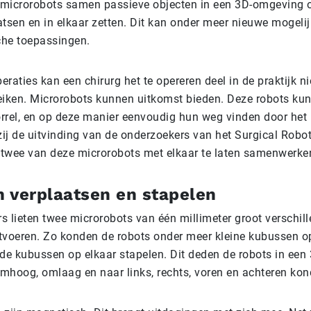
microrobots samen passieve objecten in een 3D-omgeving o
atsen en in elkaar zetten. Dit kan onder meer nieuwe mogeli
he toepassingen.
raties kan een chirurg het te opereren deel in de praktijk ni
eiken. Microrobots kunnen uitkomst bieden. Deze robots kunn
rrel, en op deze manier eenvoudig hun weg vinden door het 
ij de uitvinding van de onderzoekers van het Surgical Robo
k twee van deze microrobots met elkaar te laten samenwerke
 verplaatsen en stapelen
s lieten twee microrobots van één millimeter groot verschil
tvoeren. Zo konden de robots onder meer kleine kubussen o
 de kubussen op elkaar stapelen. Dit deden de robots in ee
mhoog, omlaag en naar links, rechts, voren en achteren ko