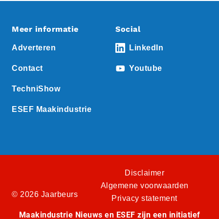
Meer informatie
Social
Adverteren
LinkedIn
Contact
Youtube
TechniShow
ESEF Maakindustrie
Disclaimer
Algemene voorwaarden
© 2026 Jaarbeurs
Privacy statement
Maakindustrie Nieuws en ESEF zijn een initiatief