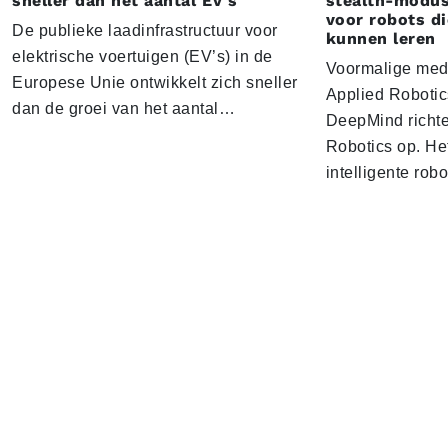
sneller dan het aantal EV's
stealth-modus
voor robots d
De publieke laadinfrastructuur voor
kunnen leren
elektrische voertuigen (EV’s) in de
Voormalige med
Europese Unie ontwikkelt zich sneller
Applied Roboti
dan de groei van het aantal…
DeepMind richt
Robotics op. Het
intelligente rob