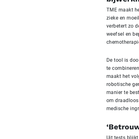
TME maakt het
zieke en moeil
verbetert zo 
weefsel en be
chemotherapi
De tool is do
te combineren
maakt het vol
robotische ge
manier te bes
om draadloos 
medische ingr
‘Betrou
Uit tests bli