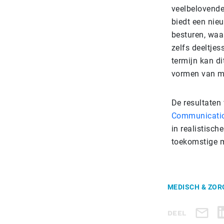
veelbelovende
biedt een nie
besturen, waa
zelfs deeltje
termijn kan d
vormen van mi
De resultaten 
Communicatio
in realistisc
toekomstige m
MEDISCH & ZOR
DEEL