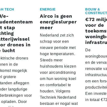
GH TECH
ENERGIE
BOUW &
CONSTRUCT
U/e-
Airco is geen
€72 milj
tudententeam
energieslurper
voor de
t stap
meer
toekoms
chting
Nederland zet zich
woningb
tterijwissel
schrap voor een
infrastr
or drones in
nieuwe periode met
 lucht
De
hoge temperaturen.
woningbou
ektrische drones
Steeds meer
en de verva
nnen in de
huishoudens kiezen
renovatie v
ekomst mogelijk
voor airconditioning
infrastructu
l grotere
om hun woning koel
om een fors
standen afleggen
en comfortabel te
productivite
nder langdurige
houden. Volgens
Een investe
derbrekingen voor
Techniek Nederland
in totaal €
t opladen. Door
bestaan er nogal wat