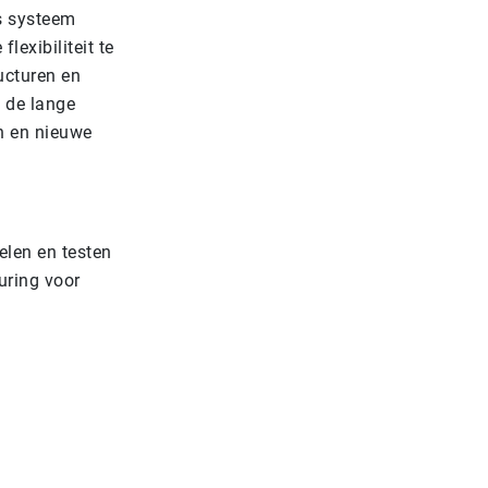
s systeem
exibiliteit te
ucturen en
 de lange
en en nieuwe
elen en testen
uring voor