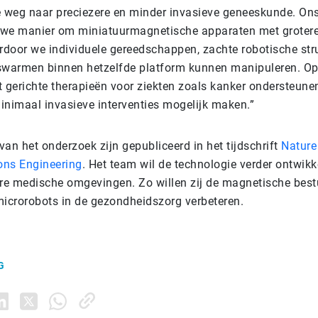
 weg naar preciezere en minder invasieve geneeskunde. On
uwe manier om miniatuurmagnetische apparaten met grotere fl
rdoor we individuele gereedschappen, zachte robotische str
sswarmen binnen hetzelfde platform kunnen manipuleren. Op
it gerichte therapieën voor ziekten zoals kanker ondersteun
nimaal invasieve interventies mogelijk maken.”
van het onderzoek zijn gepubliceerd in het tijdschrift
Nature
ns Engineering
. Het team wil de technologie verder ontwikk
here medische omgevingen. Zo willen zij de magnetische best
icrorobots in de gezondheidszorg verbeteren.
G