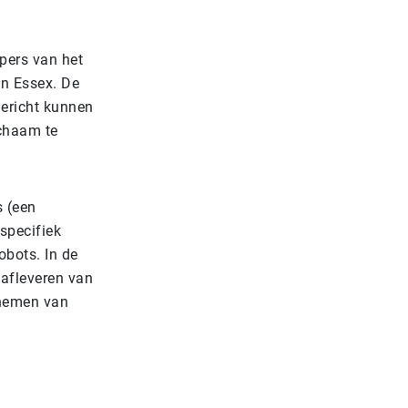
pers van het
an Essex. De
gericht kunnen
ichaam te
s (een
 specifiek
obots. In de
afleveren van
 nemen van