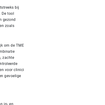
streeks bij
. De tool
an gezond
den zoals
ijk om de TME
mbinatie
, zachte
ntroleerde
n voor clinici
en gevoelige
n in- en