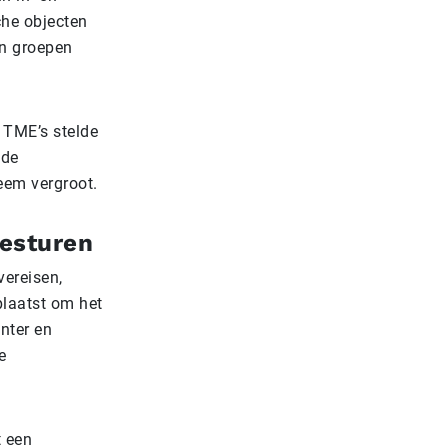
che objecten
en groepen
 TME’s stelde
nde
teem vergroot.
besturen
vereisen,
laatst om het
nter en
e
t een