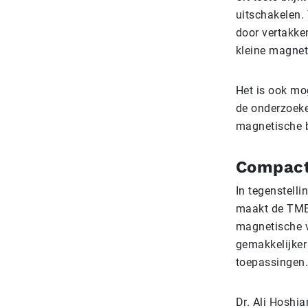
uitschakelen.
door vertakke
kleine magneti
Het is ook mo
de onderzoeker
magnetische be
Compacte
In tegenstelli
maakt de TME
magnetische v
gemakkelijker
toepassingen.
Dr. Ali Hoshi