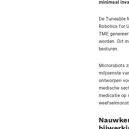
minimaal inv
De Tuneable M
Robotics for U
TME genereert
worden. Dit m
besturen.
Microrobots zi
miljoenste van
ontworpen voor
medische sect
medicatie op 
weefselmonste
Nauwkeu
bijwerk