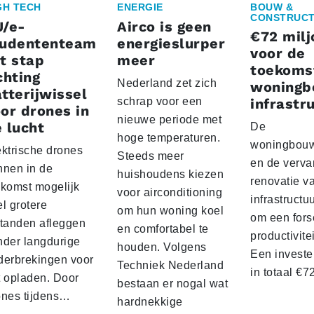
GH TECH
ENERGIE
BOUW &
CONSTRUCT
U/e-
Airco is geen
€72 milj
tudententeam
energieslurper
voor de
t stap
meer
toekoms
chting
Nederland zet zich
woningb
tterijwissel
schrap voor een
infrastr
or drones in
nieuwe periode met
 lucht
De
hoge temperaturen.
woningbou
ektrische drones
Steeds meer
en de verva
nnen in de
huishoudens kiezen
renovatie v
ekomst mogelijk
voor airconditioning
infrastructu
l grotere
om hun woning koel
om een fors
standen afleggen
en comfortabel te
productivite
nder langdurige
houden. Volgens
Een investe
derbrekingen voor
Techniek Nederland
in totaal €
t opladen. Door
bestaan er nogal wat
ones tijdens…
hardnekkige