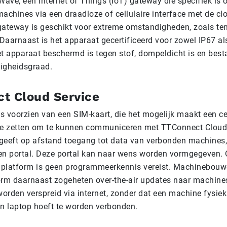
ave, een Internet of Things (IoT) gateway die specifiek is
achines via een draadloze of cellulaire interface met de cl
gateway is geschikt voor extreme omstandigheden, zoals t
 Daarnaast is het apparaat gecertificeerd voor zowel IP67 al
et apparaat beschermd is tegen stof, dompeldicht is en best
igheidsgraad.
t Cloud Service
s voorzien van een SIM-kaart, die het mogelijk maakt een cel
te zetten om te kunnen communiceren met TTConnect Cloud 
geeft op afstand toegang tot data van verbonden machines,
en portal. Deze portal kan naar wens worden vormgegeven. 
platform is geen programmeerkennis vereist. Machinebouw
orm daarnaast zogeheten over-the-air updates naar machines
orden verspreid via internet, zonder dat een machine fysie
en laptop hoeft te worden verbonden.