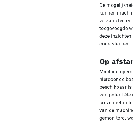
De mogelijkheid
kunnen machin
verzamelen en 
toegevoegde wa
deze inzichten
ondersteunen.
Op afsta
Machine operat
hierdoor de be
beschikbaar is
van potentiële
preventief in 
van de machine
gemonitord, wat