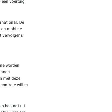
f een voertuig
rnational. De
n en mobiele
t vervolgens
ine worden
kunnen
en met deze
 controle willen
is bestaat uit