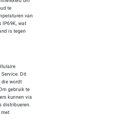
 ontwikkeld om
oud te
emperaturen van
s IP69K, wat
and is tegen
lulaire
Service. Dit
 die wordt
Om gebruik te
ers kunnen via
 distribueren.
k met