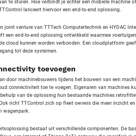
aan te sturen. Hoe verbindt je echter een mobiele machine o
TTControl lanceert hiervoor een end-to-end oplossing.
en joint venture van TTTech Computertechnik en HYDAC Inte
eft een end-to-end oplossing ontwikkeld waarmee voertuige
e cloud kunnen worden verbonden. Een cloudplatform geef
toegang tot deze systemen.
nnectivity toevoegen
kan door machinebouwers tijdens het bouwen van een mach
oud connectiviteit toe te voegen. Eigenaren van machines 
behulp van de oplossing hun bestaande machines retrofitt
 Ook richt TTControl zich op fleet owners die meer inzicht en
un wagenpark.
eitsoplossing bestaat uit verschillende componenten. De bas