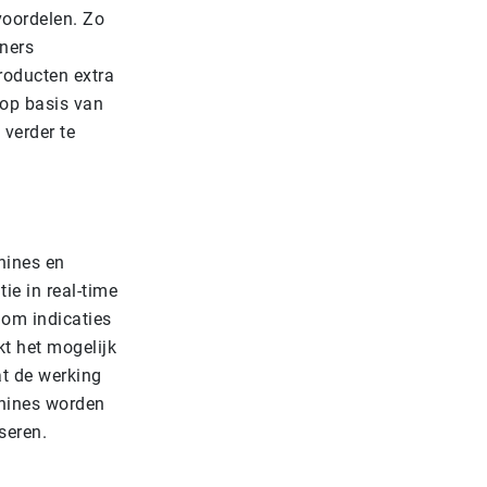
voordelen. Zo
ners
roducten extra
op basis van
 verder te
hines en
ie in real-time
om indicaties
t het mogelijk
at de werking
chines worden
iseren.