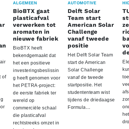
ALGEMEEN
AUTOMOTIVE
HI
BioBTX gaat
Delft Solar
T
plasticafval
Team start
s
ar
verwerken tot
American Solar
ze
aromaten in
Challenge
ri
nieuwe fabriek
vanaf tweede
ba
an
positie
vo
BioBTX heeft
de
Het Delft Solar Team
bekendgemaakt dat
air
El
start de American
het een positieve
ku
Solar Challenge
investeringsbeslissin
 of
to
vanaf de tweede
g heeft genomen voor
vee
startpositie. Het
het PETRA-project:
af
studententeam wist
de eerste fabriek ter
eg
zo
tijdens de driedaagse
wereld op
oor
on
Formula…
commerciële schaal
he
die plasticafval
dr
rechtstreeks omzet in