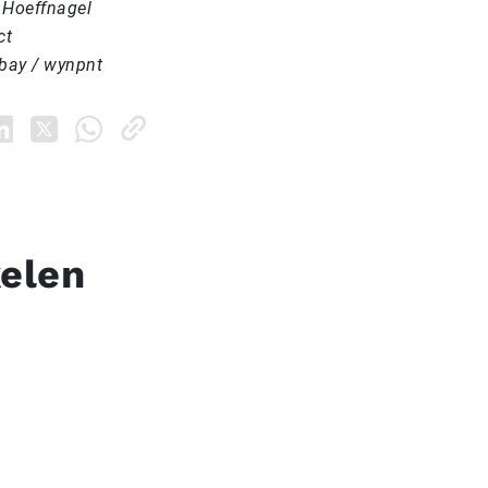
 Hoeffnagel
ct
abay / wynpnt
kelen