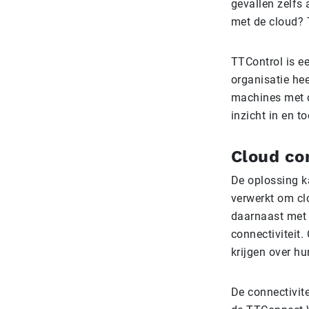
gevallen zelfs 
met de cloud? 
TTControl is e
organisatie he
machines met d
inzicht in en 
Cloud co
De oplossing 
verwerkt om cl
daarnaast met 
connectiviteit.
krijgen over h
De connectivit