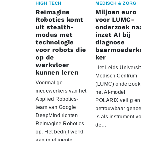
HIGH TECH
MEDISCH & ZORG
Reimagine
Miljoen euro
Robotics komt
voor LUMC-
uit stealth-
onderzoek na
modus met
inzet AI bij
technologie
diagnose
voor robots die
baarmoederk
op de
ker
werkvloer
Het Leids Universit
kunnen leren
Medisch Centrum
Voormalige
(LUMC) onderzoekt
medewerkers van het
het AI-model
Applied Robotics-
POLARIX veilig en
team van Google
betrouwbaar geno
DeepMind richten
is als instrument v
Reimagine Robotics
de…
op. Het bedrijf werkt
aan intelligente