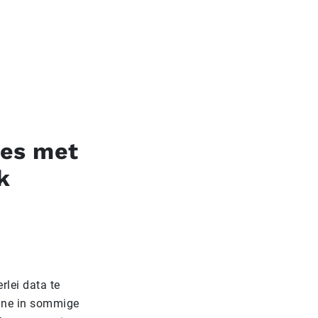
nes met
k
rlei data te
ine in sommige