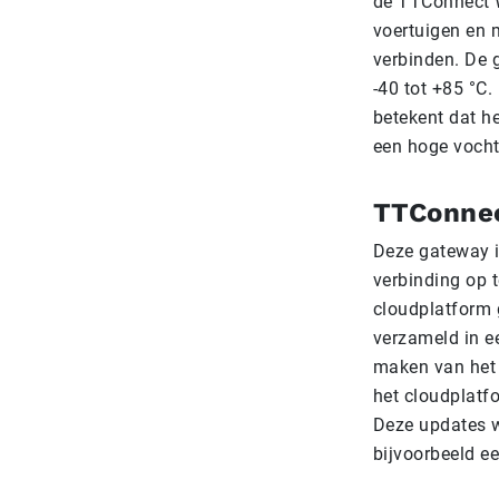
de TTConnect W
voertuigen en m
verbinden. De 
-40 tot +85 °C.
betekent dat h
een hoge vocht
TTConnec
Deze gateway i
verbinding op 
cloudplatform 
verzameld in e
maken van het 
het cloudplatf
Deze updates w
bijvoorbeeld e