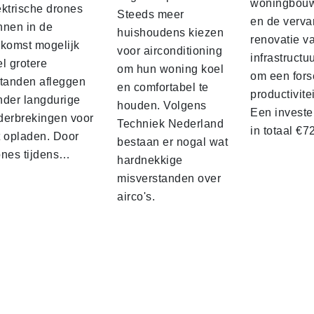
woningbou
ektrische drones
Steeds meer
en de verva
nnen in de
huishoudens kiezen
renovatie v
ekomst mogelijk
voor airconditioning
infrastructu
l grotere
om hun woning koel
om een fors
standen afleggen
en comfortabel te
productivite
nder langdurige
houden. Volgens
Een investe
derbrekingen voor
Techniek Nederland
in totaal €
t opladen. Door
bestaan er nogal wat
ones tijdens…
hardnekkige
misverstanden over
airco's.