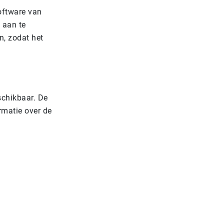
software van
 aan te
n, zodat het
schikbaar. De
rmatie over de