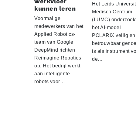
werkvloer
Het Leids Universit
kunnen leren
Medisch Centrum
Voormalige
(LUMC) onderzoekt
medewerkers van het
het AI-model
Applied Robotics-
POLARIX veilig en
team van Google
betrouwbaar geno
DeepMind richten
is als instrument v
Reimagine Robotics
de…
op. Het bedrijf werkt
aan intelligente
robots voor…