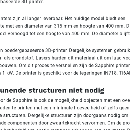
baseerde 3D-printer.
nters zijn al langer leverbaar. Het huidige model biedt een
e met een diameter van 315 mm en hoogte van 400 mm. Dit 
el verhoogd tot een hoogte van 400 mm. De diameter blijft 
n poedergebaseerde 3D-printer. Dergelijke systemen gebrui
l als grondstof. Lasers harden dit materiaal uit om laag vo
bouwen. Om dit proces te versnellen zijn de Sapphire printe
 1 kW. De printer is geschikt voor de legeringen IN718, Ti6A
unende structuren niet nodig
r de Sapphire is ook de mogelijkheid objecten met een ov
aden te printen met een minimale hoeveelheid of zelfs geen
 structuren. Dergelijke structuren zijn doorgaans nodig om
nde componenten door zwaartekracht vervormen. Om de pro