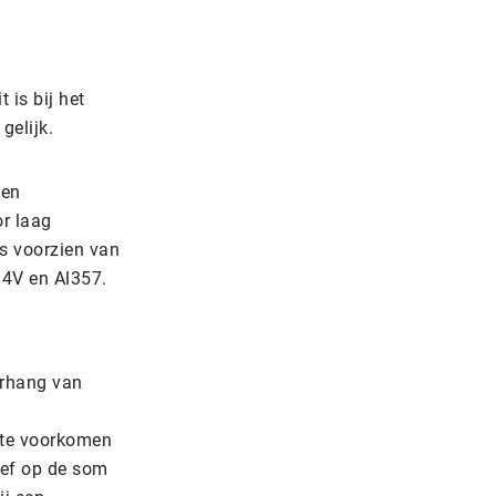
is bij het
gelijk.
ken
or laag
rs voorzien van
l4V en Al357.
erhang van
 te voorkomen
ef op de som