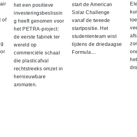
air
El
start de American
het een positieve
ku
Solar Challenge
investeringsbeslissin
 of
to
vanaf de tweede
g heeft genomen voor
vee
startpositie. Het
het PETRA-project:
af
studententeam wist
de eerste fabriek ter
eg
zo
tijdens de driedaagse
wereld op
oor
on
Formula…
commerciële schaal
he
die plasticafval
dr
rechtstreeks omzet in
hernieuwbare
aromaten.