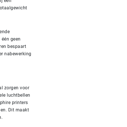
ij een
totaalgewicht
nende
n één geen
ren bespaart
nder nabewerking
al zorgen voor
ele luchtbellen
phire printers
gen. Dit maakt
n.