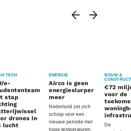
GH TECH
ENERGIE
BOUW &
CONSTRUCT
U/e-
Airco is geen
€72 milj
tudententeam
energieslurper
voor de
t stap
meer
toekoms
chting
Nederland zet zich
woningb
tterijwissel
schrap voor een
infrastr
or drones in
nieuwe periode met
 lucht
De
hoge temperaturen.