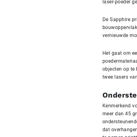
laser-poeder ge
De Sapphire pri
bouwoppervlakt
vernieuwde mod
Het gaat om ee
poedermateriaa
objecten op te 
twee lasers van
Onderste
Kenmerkend voo
meer dan 45 gr
ondersteunende
dat overhange