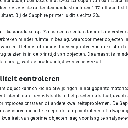
e het bedrijf een sectie met twee schoepen van een stator. B
aken de vereiste ondersteunende structuren 19% uit van het 
ultaat. Bij de Sapphire printer is dit slechts 2%.
angrijke voordelen op. Zo nemen objecten doordat ondersteu
erbreken minder ruimte in beslag, waardoor meer objecten i
 worden. Het niet of minder hoeven printen van deze structu
erug te zien is in de printtijd van objecten. Daarnaast is mi
n nodig, wat de productietijd eveneens verkort.
iteit controleren
int object kunnen kleine afwijkingen in het geprinte materia
nk hierbij aan inconsistentie in het poedermateriaal, eventu
 printproces ontstaan of andere kwaliteitsproblemen. De Sap
an sensoren die iedere geprinte laag controleren of afwijkin
 kwaliteit van geprinte objecten laag voor laag te analysere