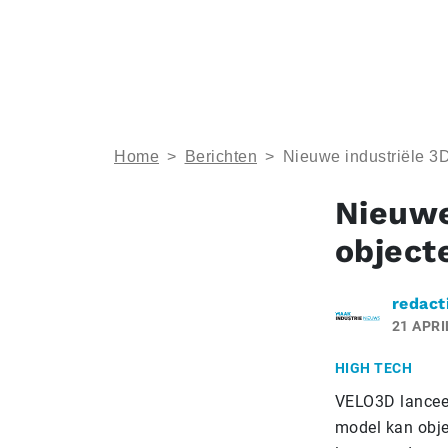
Home
>
Berichten
>
Nieuwe industriële 3D
Nieuwe
object
redact
21 APRI
HIGH TECH
VELO3D lanceert
model kan obje