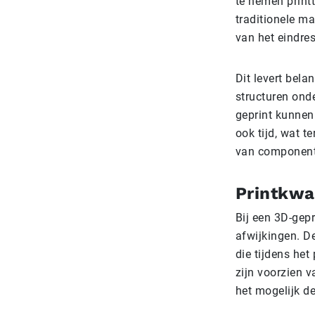
te nemen printt
traditionele m
van het eindres
Dit levert bel
structuren ond
geprint kunnen
ook tijd, wat t
van componente
Printkwal
Bij een 3D-gepr
afwijkingen. De
die tijdens het
zijn voorzien v
het mogelijk de