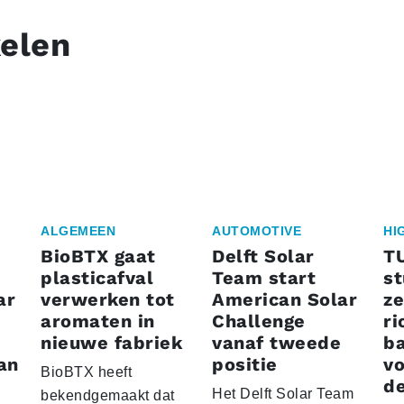
kelen
ALGEMEEN
AUTOMOTIVE
HI
BioBTX gaat
Delft Solar
T
plasticafval
Team start
s
ar
verwerken tot
American Solar
ze
aromaten in
Challenge
ri
nieuwe fabriek
vanaf tweede
ba
an
positie
vo
BioBTX heeft
de
Het Delft Solar Team
bekendgemaakt dat