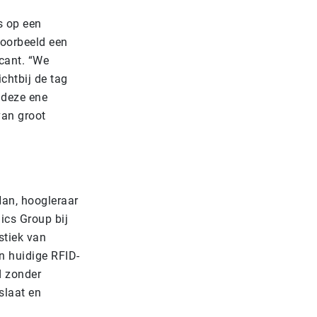
s op een
voorbeeld een
scant. “We
chtbij de tag
 deze ene
van groot
Han, hoogleraar
ics Group bij
stiek van
jn huidige RFID-
d zonder
slaat en