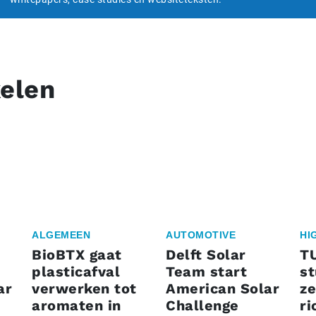
kelen
ALGEMEEN
AUTOMOTIVE
HI
BioBTX gaat
Delft Solar
T
plasticafval
Team start
s
ar
verwerken tot
American Solar
ze
aromaten in
Challenge
ri