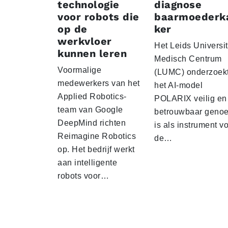
technologie
diagnose
voor robots die
baarmoederk
op de
ker
werkvloer
Het Leids Universit
kunnen leren
Medisch Centrum
Voormalige
(LUMC) onderzoekt
medewerkers van het
het AI-model
Applied Robotics-
POLARIX veilig en
team van Google
betrouwbaar geno
DeepMind richten
is als instrument v
Reimagine Robotics
de…
op. Het bedrijf werkt
aan intelligente
robots voor…