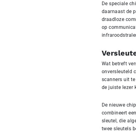
De speciale chi
daarnaast de p
draadloze comm
op communicati
infraroodstralen
Versleute
Wat betreft ve
onversleuteld c
scanners uit te
de juiste lezer
De nieuwe chip
combineert een 
sleutel, die a
twee sleutels b