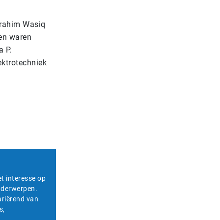
brahim Wasiq
ken waren
 P.
ektrotechniek
et interesse op
onderwerpen.
ariërend van
s,