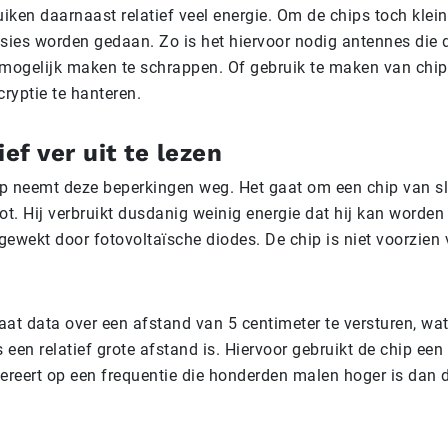
uiken daarnaast relatief veel energie. Om de chips toch klei
ies worden gedaan. Zo is het hiervoor nodig antennes die 
ogelijk maken te schrappen. Of gebruik te maken van chips
cryptie te hanteren.
ief ver uit te lezen
p neemt deze beperkingen weg. Het gaat om een chip van sl
oot. Hij verbruikt dusdanig weinig energie dat hij kan worde
gewekt door fotovoltaïsche diodes. De chip is niet voorzien
taat data over een afstand van 5 centimeter te versturen, wa
s een relatief grote afstand is. Hiervoor gebruikt de chip een
pereert op een frequentie die honderden malen hoger is dan 