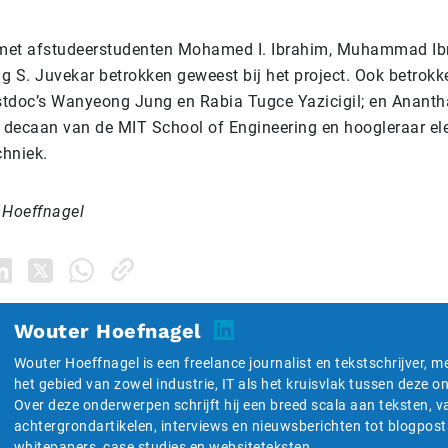
met afstudeerstudenten Mohamed I. Ibrahim, Muhammad I
g S. Juvekar betrokken geweest bij het project. Ook betrok
tdoc’s Wanyeong Jung en Rabia Tugce Yazicigil; en Anantha
decaan van de MIT School of Engineering en hoogleraar el
hniek.
 Hoeffnagel
Wouter Hoefnagel
Wouter Hoeffnagel is een freelance journalist en tekstschrijver, m
het gebied van zowel industrie, IT als het kruisvlak tussen deze 
Over deze onderwerpen schrijft hij een breed scala aan teksten, v
achtergrondartikelen, interviews en nieuwsberichten tot blogpost
whitepapers, case studies en websiteteksten.