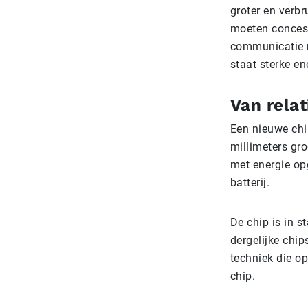
groter en verbr
moeten concess
communicatie m
staat sterke en
Van relat
Een nieuwe chi
millimeters gr
met energie op
batterij.
De chip is in s
dergelijke chip
techniek die o
chip.