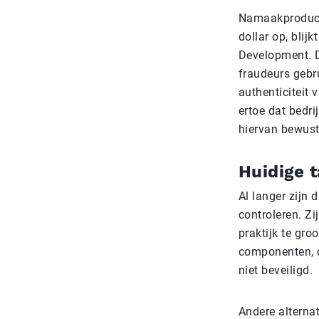
Namaakproducte
dollar op, blij
Development. 
fraudeurs gebr
authenticiteit 
ertoe dat bedr
hiervan bewust 
Huidige 
Al langer zijn 
controleren. Zi
praktijk te gro
componenten, o
niet beveiligd.
Andere alterna