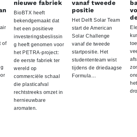
nieuwe fabriek
vanaf tweede
ba
an
positie
vo
BioBTX heeft
de
Het Delft Solar Team
bekendgemaakt dat
air
El
start de American
het een positieve
ku
Solar Challenge
investeringsbeslissin
 of
to
vanaf de tweede
g heeft genomen voor
vee
startpositie. Het
het PETRA-project:
af
studententeam wist
de eerste fabriek ter
eg
zo
tijdens de driedaagse
wereld op
oor
on
Formula…
commerciële schaal
he
die plasticafval
dr
rechtstreeks omzet in
hernieuwbare
aromaten.