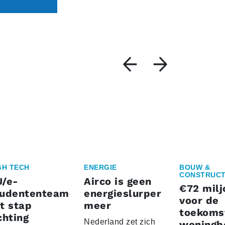
GH TECH
ENERGIE
BOUW &
CONSTRUCT
U/e-
Airco is geen
€72 milj
tudententeam
energieslurper
voor de
t stap
meer
toekoms
chting
Nederland zet zich
woningb