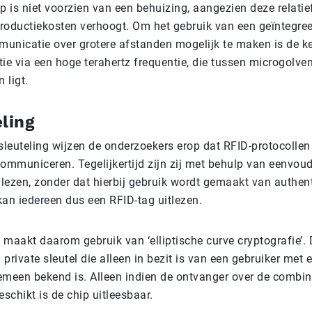
p is niet voorzien van een behuizing, aangezien deze relatief
roductiekosten verhoogt. Om het gebruik van een geïntegre
unicatie over grotere afstanden mogelijk te maken is de k
e via een hoge terahertz frequentie, die tussen microgolve
 ligt.
ling
rsleuteling wijzen de onderzoekers erop dat RFID-protocolle
ommuniceren. Tegelijkertijd zijn zij met behulp van eenvoud
 lezen, zonder dat hierbij gebruik wordt gemaakt van authent
 kan iedereen dus een RFID-tag uitlezen.
 maakt daarom gebruik van ‘elliptische curve cryptografie’.
private sleutel die alleen in bezit is van een gebruiker met 
lgemeen bekend is. Alleen indien de ontvanger over de combi
eschikt is de chip uitleesbaar.