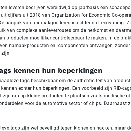
n leveren bedrijven wereldwijd op jaarbasis een schadepos
kt uit cijfers uit 2018 van Organization for Economic Co-oper
De aanpak van namaakgoederen is echter niet eenvoudig. 
uik van complexe aanleverroutes om de herkomst en daarm
van producten moeilijker controleerbaar te maken. In de prakti
ijven namaakproducten en -componenten ontvangen, zonder d
zijn.
tags kennen hun beperkingen
draadloze tags beschikbaar om de authenticiteit van product
j kennen echter hun beperkingen. Een voorbeeld zijn RID-tags
ot zijn om op kleine producten te plaatsen zoals medische of
nderdelen voor de automotive sector of chips. Daarnaast z
tieve tags zijn wel beveiligd tegen klonen en hacken, maar 