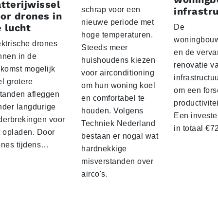
tterijwissel
schrap voor een
infrastr
or drones in
nieuwe periode met
 lucht
De
hoge temperaturen.
woningbou
ektrische drones
Steeds meer
en de verva
nnen in de
huishoudens kiezen
renovatie v
ekomst mogelijk
voor airconditioning
infrastructu
l grotere
om hun woning koel
om een fors
standen afleggen
en comfortabel te
productivite
nder langdurige
houden. Volgens
Een investe
derbrekingen voor
Techniek Nederland
in totaal €
t opladen. Door
bestaan er nogal wat
ones tijdens…
hardnekkige
misverstanden over
airco's.