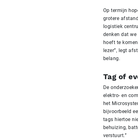
Op termijn hope
grotere afstand
logistiek centr
denken dat we 
hoeft te komen
lezer”, legt af
belang.
Tag of ev
De onderzoeker
elektro- en com
het Microsystem
bijvoorbeeld ee
tags hiertoe n
behuizing, bat
verstuurt.”