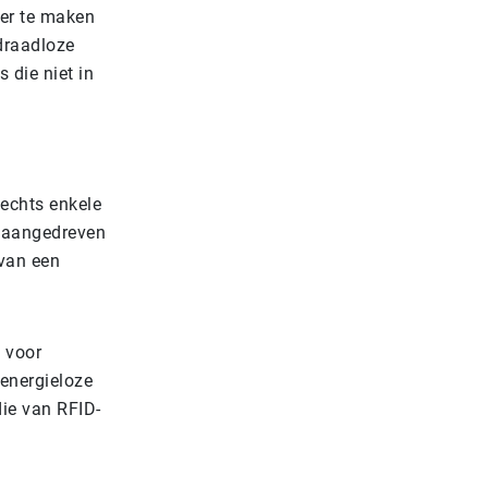
ner te maken
draadloze
 die niet in
echts enkele
n aangedreven
 van een
t voor
 energieloze
die van RFID-