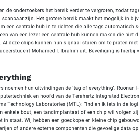
n de onderzoekers het bereik verder te vergroten, zodat tag
 scanbaar zijn. Het grotere bereik maakt het mogelijk in bij
um een centrale hub in te richten die alle tags automatisch 
een van een lezer een centrale hub kunnen maken die niet di
. Al deze chips kunnen hun signaal sturen om te praten met
studeerstudent Mohamed I. Ibrahim uit. Beveiliging is hierbij 
erything
s noemen hun uitvindingen de ’tag of everything’. Ruonan 
putertechniek en hoofd van de Terahertz Integrated Electron
s Technology Laboratories (MTL): “Indien ik iets in de logi
n enkele bout, een tandimplantaat of een chip wil volgen zi
iet in staat. Wij hebben een goedkope en kleine chip gebouw
terijen of andere externe componenten die gevoelige data op