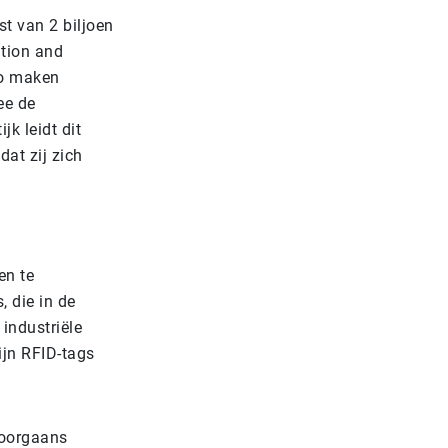
t van 2 biljoen
ation and
Zo maken
ee de
jk leidt dit
at zij zich
en te
, die in de
 industriële
ijn RFID-tags
doorgaans