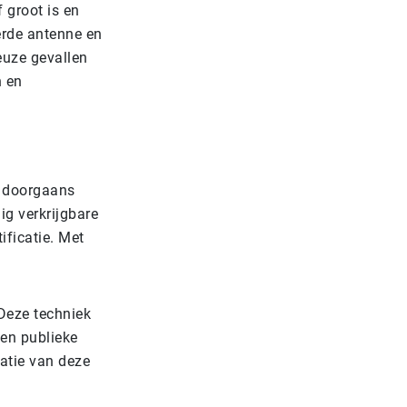
 groot is en
erde antenne en
euze gevallen
n en
n doorgaans
ig verkrijgbare
ificatie. Met
 Deze techniek
een publieke
natie van deze