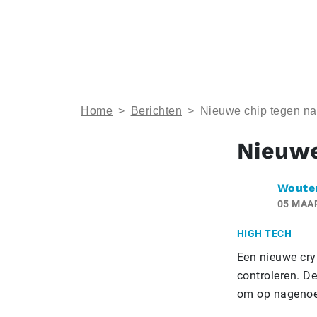
Home
>
Berichten
>
Nieuwe chip tegen n
Nieuwe
Woute
05 MAA
HIGH TECH
Een nieuwe cry
controleren. D
om op nagenoeg