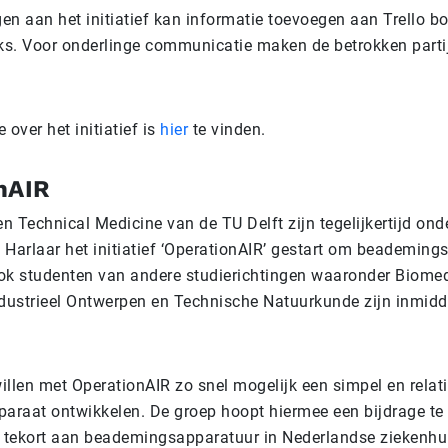
gen aan het initiatief kan informatie toevoegen aan Trello b
cks. Voor onderlinge communicatie maken de betrokken parti
 over het initiatief is
hier
te vinden.
nAIR
 Technical Medicine van de TU Delft zijn tegelijkertijd ond
 Harlaar het initiatief ‘OperationAIR’ gestart om beademing
ok studenten van andere studierichtingen waaronder Biomed
ndustrieel Ontwerpen en Technische Natuurkunde zijn inmidd
illen met OperationAIR zo snel mogelijk een simpel en rela
raat ontwikkelen. De groep hoopt hiermee een bijdrage te
t tekort aan beademingsapparatuur in Nederlandse ziekenhu