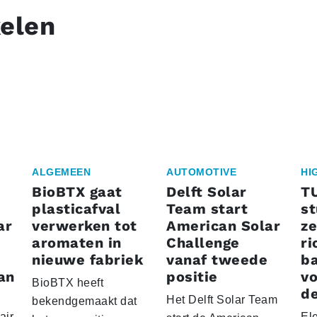
kelen
ALGEMEEN
AUTOMOTIVE
HI
BioBTX gaat
Delft Solar
T
plasticafval
Team start
s
ar
verwerken tot
American Solar
ze
aromaten in
Challenge
ri
nieuwe fabriek
vanaf tweede
ba
an
positie
vo
BioBTX heeft
de
Het Delft Solar Team
bekendgemaakt dat
air
El