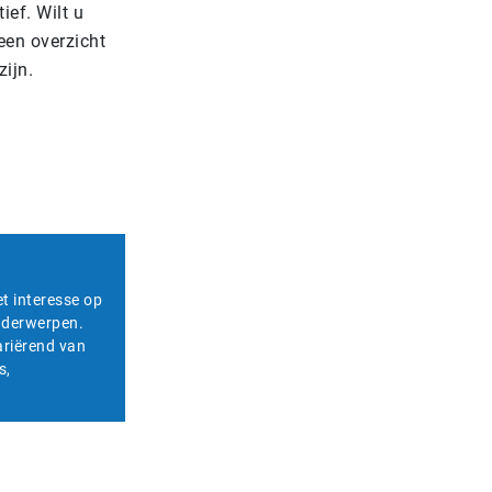
tief. Wilt u
een overzicht
ijn.
et interesse op
onderwerpen.
ariërend van
s,