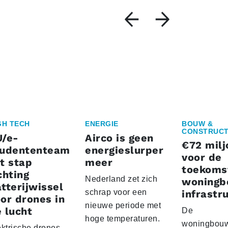
GH TECH
ENERGIE
BOUW &
CONSTRUCT
U/e-
Airco is geen
€72 milj
tudententeam
energieslurper
voor de
t stap
meer
toekoms
chting
Nederland zet zich
woningb
tterijwissel
schrap voor een
infrastr
or drones in
nieuwe periode met
 lucht
De
hoge temperaturen.
woningbou
ektrische drones