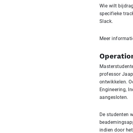
Wie wilt bijdra
specifieke tra
Slack.
Meer informatie
Operatio
Masterstudenten
professor Jaap
ontwikkelen. O
Engineering, I
aangesloten.
De studenten w
beademingsappa
indien door he