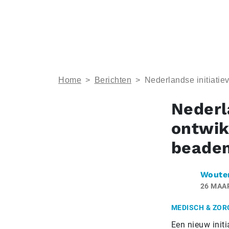
Home
>
Berichten
>
Nederlandse initiati
Nederl
ontwik
beade
Woute
26 MAA
MEDISCH & ZOR
Een nieuw init