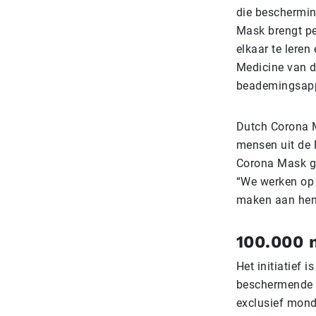
die beschermin
Mask brengt per
elkaar te leren
Medicine van d
beademingsapp
Dutch Corona M
mensen uit de 
Corona Mask gee
“We werken op v
maken aan hen 
100.000 
Het initiatief 
beschermende m
exclusief mond