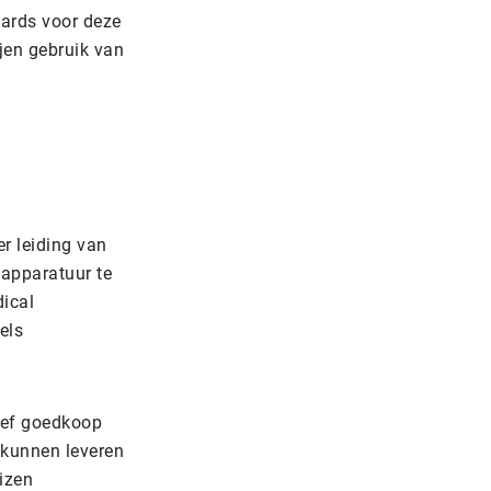
oards voor deze
jen gebruik van
er leiding van
sapparatuur te
ical
els
tief goedkoop
 kunnen leveren
izen