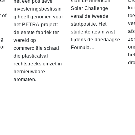
start de American
het een positieve
ku
Solar Challenge
investeringsbeslissin
 of
to
vanaf de tweede
g heeft genomen voor
vee
startpositie. Het
het PETRA-project:
af
studententeam wist
de eerste fabriek ter
eg
zo
tijdens de driedaagse
wereld op
oor
on
Formula…
commerciële schaal
he
die plasticafval
dr
rechtstreeks omzet in
hernieuwbare
aromaten.