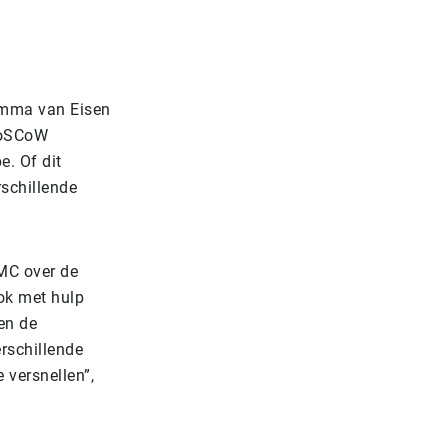
ramma van Eisen
MoSCoW
. Of dit
rschillende
MC over de
ook met hulp
en de
rschillende
 versnellen”,