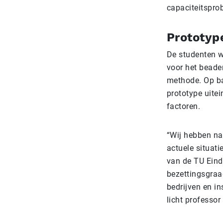
capaciteitspro
Prototyp
De studenten w
voor het bead
methode. Op ba
prototype uitei
factoren.
“Wij hebben na
actuele situat
van de TU Eind
bezettingsgraa
bedrijven en i
licht professor