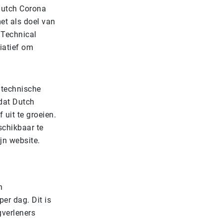
Dutch Corona
et als doel van
 Technical
iatief om
 technische
dat Dutch
 uit te groeien.
schikbaar te
jn website.
n
er dag. Dit is
gverleners