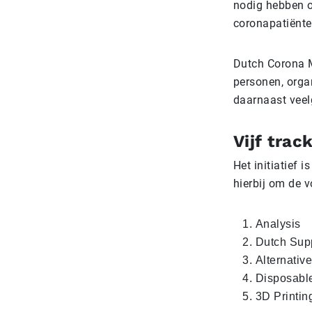
nodig hebben o
coronapatiënte
Dutch Corona Ma
personen, organ
daarnaast veel
Vijf trac
Het initiatief 
hierbij om de v
Analysis
Dutch Sup
Alternativ
Disposable 
3D Printin