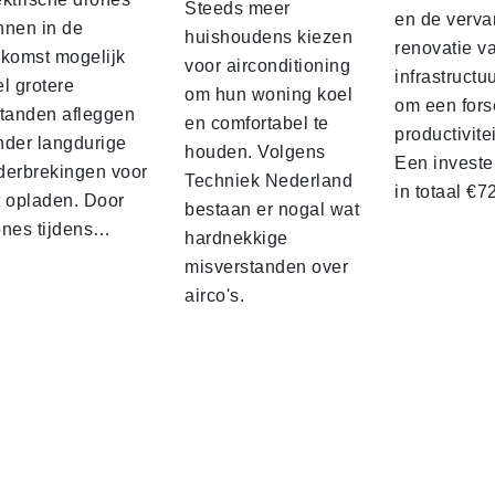
Steeds meer
en de verva
nnen in de
huishoudens kiezen
renovatie v
ekomst mogelijk
voor airconditioning
infrastructu
l grotere
om hun woning koel
om een fors
standen afleggen
en comfortabel te
productivite
nder langdurige
houden. Volgens
Een investe
derbrekingen voor
Techniek Nederland
in totaal €
t opladen. Door
bestaan er nogal wat
ones tijdens…
hardnekkige
misverstanden over
airco's.