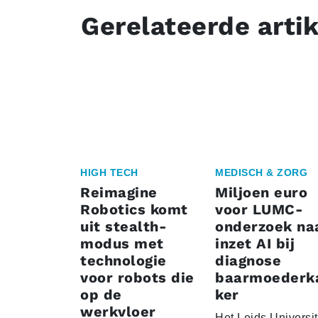
Gerelateerde arti
HIGH TECH
MEDISCH & ZORG
Reimagine
Miljoen euro
Robotics komt
voor LUMC-
uit stealth-
onderzoek na
modus met
inzet AI bij
technologie
diagnose
voor robots die
baarmoederk
op de
ker
werkvloer
Het Leids Universit