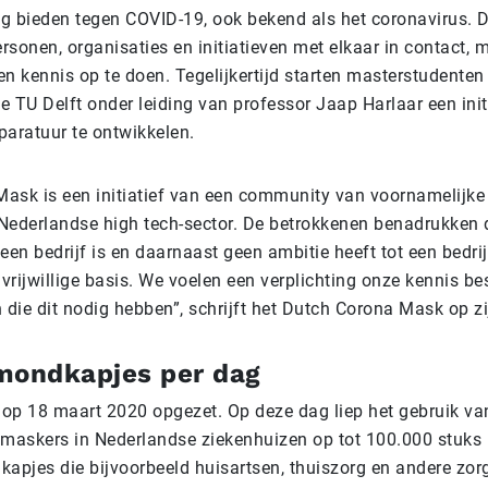
g bieden tegen COVID-19, ook bekend als het coronavirus. 
sonen, organisaties en initiatieven met elkaar in contact, m
 en kennis op te doen. Tegelijkertijd starten masterstudenten
e TU Delft onder leiding van professor Jaap Harlaar een init
aratuur te ontwikkelen.
ask is een initiatief van een community van voornamelijke
Nederlandse high tech-sector. De betrokkenen benadrukken 
n bedrijf is en daarnaast geen ambitie heeft tot een bedrijf
rijwillige basis. We voelen een verplichting onze kennis be
die dit nodig hebben”, schrijft het Dutch Corona Mask op zi
mondkapjes per dag
is op 18 maart 2020 opgezet. Op deze dag liep het gebruik va
askers in Nederlandse ziekenhuizen op tot 100.000 stuks p
kapjes die bijvoorbeeld huisartsen, thuiszorg en andere zor