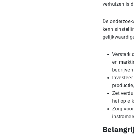
verhuizen is 
De onderzoekso
kennisinstelli
gelijkwaardig
Versterk 
en markti
bedrijve
Investeer
productie
Zet verdu
het op el
Zorg voor 
instromer
Belangri