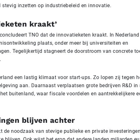
 stevig inzetten op industriebeleid en innovatie.
ieketen kraakt’
 concludeert TNO dat de innovatieketen kraakt. In Nederland
nnisontwikkeling plaats, onder meer bij universiteiten en
ingen. Tegelijkertijd stagneert de doorstroom van concrete t
.
land een lastig klimaat voor start-ups. Zo lopen zij tegen 
lgeving aan. Daarnaast verplaatsen grote bedrijven R&D i
 het buitenland, waar fiscale voordelen en aantrekkelijkere
ingen blijven achter
 de noodzaak van stevige publieke en private investeringe
e blijven. Ook wijst het erop dat andere landen miljarden eur