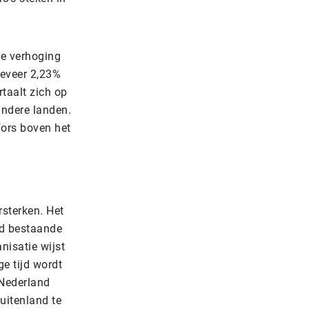
le verhoging
geveer 2,23%
rtaalt zich op
andere landen.
fors boven het
rsterken. Het
jd bestaande
nisatie wijst
e tijd wordt
 Nederland
uitenland te