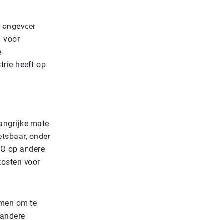
; ongeveer
d voor
e
trie heeft op
langrijke mate
etsbaar, onder
NO op andere
kosten voor
emen om te
 andere