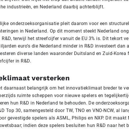
he industrieën, en Nederland daarbij achterblijft.
ijke onderzoeksorganisatie pleit daarom voor een structure
teringen in Nederland. Op dit moment steekt Nederland on
 R&D, terwijl het streefcijfer vanuit de EU 3% is. Dit tekort ve
miljarden euro’s die Nederland minder in R&D investeert dan 
esteren diverse landen waaronder Duitsland en Zuid-Korea 
fcijfer in R&D.
eklimaat versterken
 daarnaast belangrijk om het innovatieklimaat breder te ve
nerzijds ruimte scheppen voor nieuwe spelers en tegelijkerti
leren hun R&D in Nederland te behouden. De onderzoeksorga
&D Top 30, samengesteld door TW, TNO en VNO-NCW, al lang
or gevestigde spelers als ASML, Philips en NXP. Dit maakt
wetsbaar; indien deze spelers besluiten hun R&D naar het b