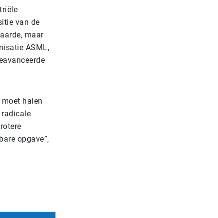
riële
itie van de
waarde, maar
nisatie ASML,
 geavanceerde
t moet halen
 radicale
rotere
lbare opgave”,