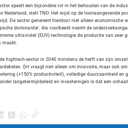
ctor speelt een bijzondere rol in het behouden van de indust
n Nederland, stelt TNO. Het wijst op de toonaangevende pos
wijd. De sector genereert hierdoor niet alleen economische 
gische dominantie’. Als voorbeeld noemt de onderzoeksorga
extreme ultraviolet (EUV)-technologie de productie van zeer
k maakt.
 de hightech-sector in 2040 minstens de helft van zijn omze
ardeketen. Dit vraagt niet alleen om innovatie, maar ook om
betering (+150% productiviteit), volledige duurzaamheid en g
Zonder langetermijnbeleid en investeringen is dat een onhaa