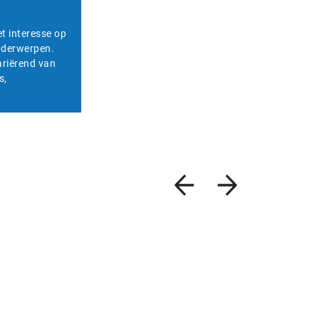
et interesse op
onderwerpen.
ariërend van
s,