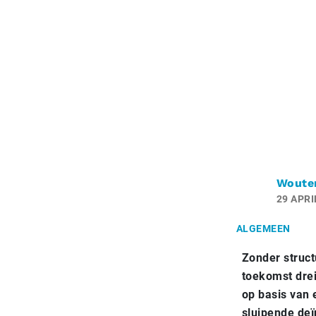
Woute
29 APRI
ALGEMEEN
Zonder struct
toekomst drei
op basis van 
sluipende deïn