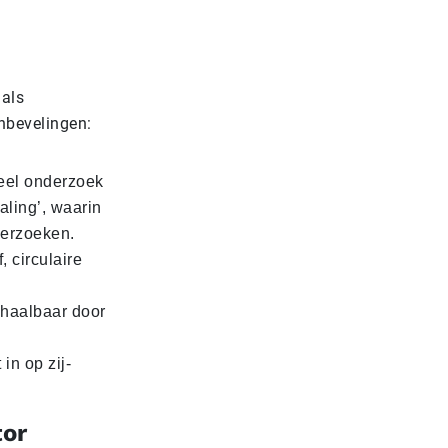
 als
nbevelingen:
teel onderzoek
aling’, waarin
erzoeken.
 circulaire
 haalbaar door
in op zij-
tor