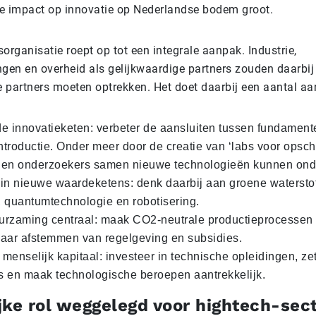
de impact op innovatie op Nederlandse bodem groot.
rganisatie roept op tot een integrale aanpak. Industrie,
ngen en overheid als gelijkwaardige partners zouden daarbij
e partners moeten optrekken. Het doet daarbij een aantal aa
de innovatieketen: verbeter de aansluiten tussen fundamen
ntroductie. Onder meer door de creatie van ‘labs voor opsch
n en onderzoekers samen nieuwe technologieën kunnen ond
 in nieuwe waardeketens: denk daarbij aan groene waterstof,
, quantumtechnologie en robotisering.
urzaming centraal: maak CO2-neutrale productieprocessen
kaar afstemmen van regelgeving en subsidies.
menselijk kapitaal: investeer in technische opleidingen, zet 
s en maak technologische beroepen aantrekkelijk.
jke rol weggelegd voor hightech-sec