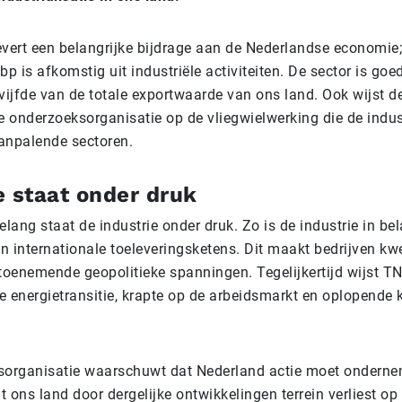
levert een belangrijke bijdrage aan de Nederlandse economie
p is afkomstig uit industriële activiteiten. De sector is goe
vijfde van de totale exportwaarde van ons land. Ook wijst d
e onderzoeksorganisatie op de vliegwielwerking die de indus
aanpalende sectoren.
e staat onder druk
lang staat de industrie onder druk. Zo is de industrie in be
n internationale toeleveringsketens. Dit maakt bedrijven kw
toenemende geopolitieke spanningen. Tegelijkertijd wijst T
de energietransitie, krapte op de arbeidsmarkt en oplopende 
sorganisatie waarschuwt dat Nederland actie moet ondern
 ons land door dergelijke ontwikkelingen terrein verliest op