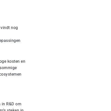
 vindt nog
oepassingen
hoge kosten en
n sommige
 ecosystemen
n in R&D om
o’s steken in