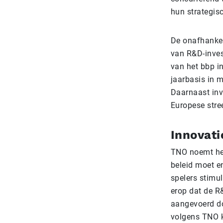
hun strategisc
De onafhankel
van R&D-inves
van het bbp in
jaarbasis in 
Daarnaast inv
Europese stree
Innovati
TNO noemt het
beleid moet e
spelers stimu
erop dat de R
aangevoerd do
volgens TNO k