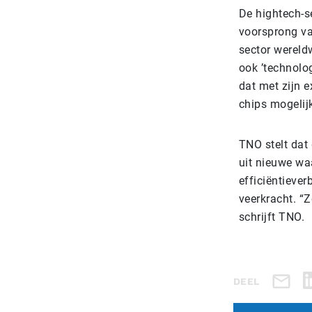
De hightech-se
voorsprong va
sector wereld
ook ’technolo
dat met zijn 
chips mogelij
TNO stelt dat
uit nieuwe wa
efficiëntiever
veerkracht. “
schrijft TNO.
DEEL