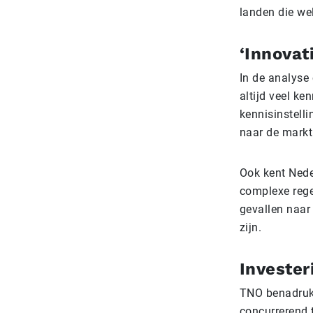
landen die wel
‘Innovat
In de analyse
altijd veel ke
kennisinstell
naar de markt
Ook kent Neder
complexe rege
gevallen naar
zijn.
Invester
TNO benadrukt
concurrerend t