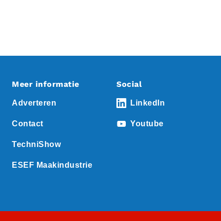
Meer informatie
Social
Adverteren
LinkedIn
Contact
Youtube
TechniShow
ESEF Maakindustrie