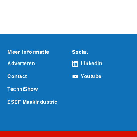
Meer informatie
Social
Adverteren
LinkedIn
Contact
Youtube
TechniShow
ESEF Maakindustrie