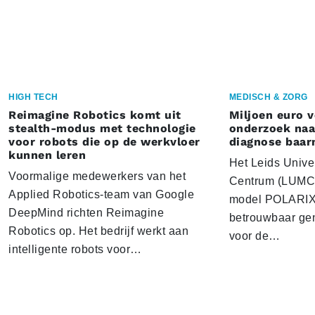
HIGH TECH
MEDISCH & ZORG
Reimagine Robotics komt uit
Miljoen euro 
stealth-modus met technologie
onderzoek naar
voor robots die op de werkvloer
diagnose baa
kunnen leren
Het Leids Unive
Voormalige medewerkers van het
Centrum (LUMC) 
Applied Robotics-team van Google
model POLARIX 
DeepMind richten Reimagine
betrouwbaar gen
Robotics op. Het bedrijf werkt aan
voor de…
intelligente robots voor…