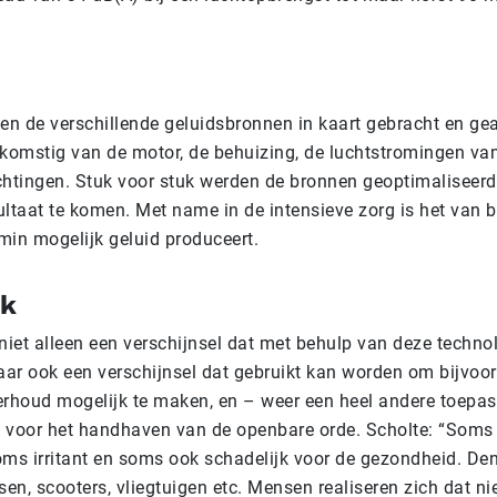
den de verschillende geluidsbronnen in kaart gebracht en ge
fkomstig van de motor, de behuizing, de luchtstromingen va
chtingen. Stuk voor stuk werden de bronnen geoptimaliseerd
sultaat te komen. Met name in de intensieve zorg is het van 
min mogelijk geluid produceert.
jk
 niet alleen een verschijnsel dat met behulp van deze techn
ar ook een verschijnsel dat gebruikt kan worden om bijvoo
erhoud mogelijk te maken, en – weer een heel andere toepa
 voor het handhaven van de openbare orde. Scholte: “Soms 
s irritant en soms ook schadelijk voor de gezondheid. Den
sen, scooters, vliegtuigen etc. Mensen realiseren zich dat nie