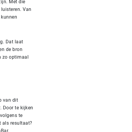
jn. Met die
 luisteren. Van
n kunnen
g. Dat laat
en de bron
h zo optimaal
 van dit
 Door te kijken
rvolgens te
 als resultaat?
mBar.