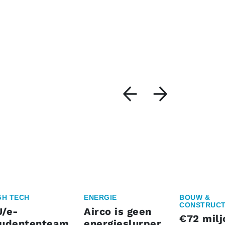
GH TECH
ENERGIE
BOUW &
CONSTRUCT
U/e-
Airco is geen
€72 milj
tudententeam
energieslurper