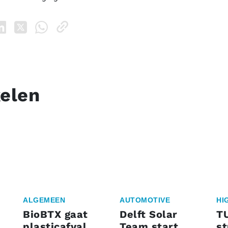
kelen
ALGEMEEN
AUTOMOTIVE
HI
BioBTX gaat
Delft Solar
T
plasticafval
Team start
s