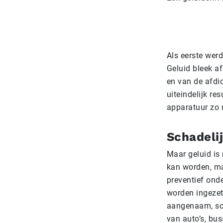
Als eerste wer
Geluid bleek a
en van de afdi
uiteindelijk re
apparatuur zo 
Schadeli
Maar geluid is
kan worden, ma
preventief ond
worden ingezet
aangenaam, som
van auto’s, bus