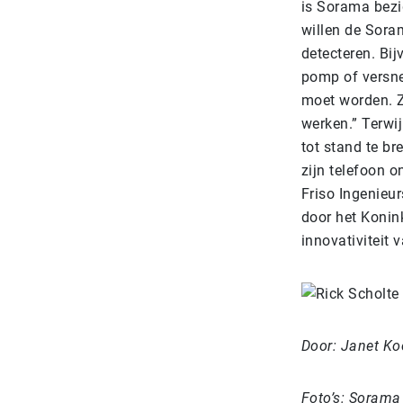
is Sorama bezi
willen de Sora
detecteren. Bij
pomp of versne
moet worden. Z
werken.” Terwij
tot stand te br
zijn telefoon on
Friso Ingenieu
door het Konink
innovativiteit v
Door: Janet Ko
Foto’s: Soram