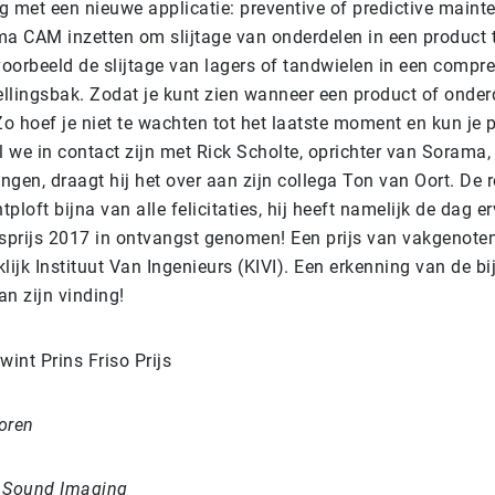
g met een nieuwe applicatie: preventive of predictive maint
ma CAM inzetten om slijtage van onderdelen in een product 
voorbeeld de slijtage van lagers of tandwielen in een compre
llingsbak. Zodat je kunt zien wanneer een product of onde
o hoef je niet te wachten tot het laatste moment en kun je 
l we in contact zijn met Rick Scholte, oprichter van Sorama,
engen, draagt hij het over aan zijn collega Ton van Oort. De 
tploft bijna van alle felicitaties, hij heeft namelijk de dag e
rsprijs 2017 in ontvangst genomen! Een prijs van vakgenoten
lijk Instituut Van Ingenieurs (KIVI). Een erkenning van de b
an zijn vinding!
oren
a Sound Imaging