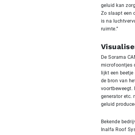
geluid kan zorg
Zo slaapt een 
is na luchtver
ruimte.”
Visualis
De Sorama CAM,
microfoontjes d
lijkt een beetj
de bron van het
voortbeweegt. M
generator etc.
geluid produce
Bekende bedrij
Inalfa Roof Sy