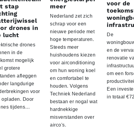
voor de
t stap
meer
toekoms
chting
Nederland zet zich
woningb
tterijwissel
schrap voor een
infrastr
or drones in
nieuwe periode met
 lucht
De
hoge temperaturen.
woningbou
ektrische drones
Steeds meer
en de verva
nnen in de
huishoudens kiezen
renovatie v
ekomst mogelijk
voor airconditioning
infrastructu
l grotere
om hun woning koel
om een fors
standen afleggen
en comfortabel te
productivite
nder langdurige
houden. Volgens
Een investe
derbrekingen voor
Techniek Nederland
in totaal €
t opladen. Door
bestaan er nogal wat
ones tijdens…
hardnekkige
misverstanden over
airco's.