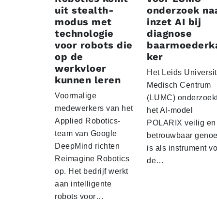
uit stealth-
onderzoek na
modus met
inzet AI bij
technologie
diagnose
voor robots die
baarmoederk
op de
ker
werkvloer
Het Leids Universit
kunnen leren
Medisch Centrum
Voormalige
(LUMC) onderzoekt
medewerkers van het
het AI-model
Applied Robotics-
POLARIX veilig en
team van Google
betrouwbaar geno
DeepMind richten
is als instrument v
Reimagine Robotics
de…
op. Het bedrijf werkt
aan intelligente
robots voor…