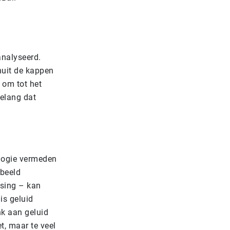
analyseerd.
nuit de kappen
 om tot het
belang dat
ologie vermeden
rbeeld
ssing – kan
is geluid
k aan geluid
t, maar te veel