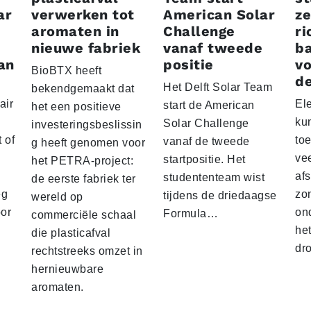
ar
verwerken tot
American Solar
ze
aromaten in
Challenge
ri
nieuwe fabriek
vanaf tweede
ba
an
positie
vo
BioBTX heeft
de
Het Delft Solar Team
bekendgemaakt dat
air
El
start de American
het een positieve
ku
Solar Challenge
investeringsbeslissin
 of
to
vanaf de tweede
g heeft genomen voor
vee
startpositie. Het
het PETRA-project:
af
studententeam wist
de eerste fabriek ter
eg
zo
tijdens de driedaagse
wereld op
oor
on
Formula…
commerciële schaal
he
die plasticafval
dr
rechtstreeks omzet in
hernieuwbare
aromaten.