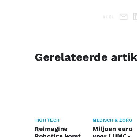
DEEL
Gerelateerde arti
HIGH TECH
MEDISCH & ZORG
Reimagine
Miljoen euro
Robotics komt
voor LUMC-