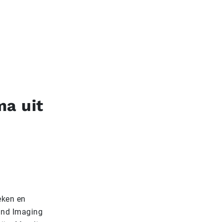
ma uit
eken en
ound Imaging