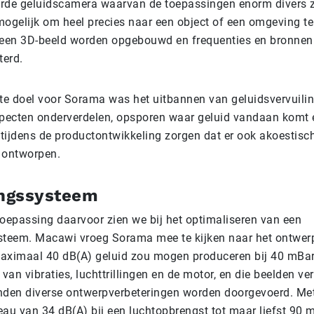
rde geluidscamera waarvan de toepassingen enorm divers zi
mogelijk om heel precies naar een object of een omgeving te
 een 3D-beeld worden opgebouwd en frequenties en bronne
terd.
ste doel voor Sorama was het uitbannen van geluidsvervuilin
specten onderverdelen, opsporen waar geluid vandaan komt 
tijdens de productontwikkeling zorgen dat er ook akoestisc
t ontworpen.
ngssysteem
toepassing daarvoor zien we bij het optimaliseren van een
eem. Macawi vroeg Sorama mee te kijken naar het ontwerp
aximaal 40 dB(A) geluid zou mogen produceren bij 40 mBar.
 van vibraties, luchttrillingen en de motor, en die beelden ve
nden diverse ontwerpverbeteringen worden doorgevoerd. Met
eau van 34 dB(A) bij een luchtopbrengst tot maar liefst 90 