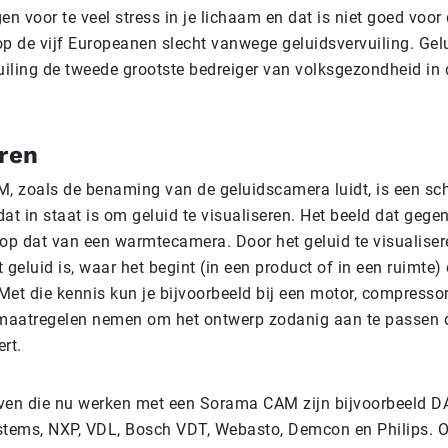
en voor te veel stress in je lichaam en dat is niet goed voo
op de vijf Europeanen slecht vanwege geluidsvervuiling. Gel
vuiling de tweede grootste bedreiger van volksgezondheid in
eren
 zoals de benaming van de geluidscamera luidt, is een sc
at in staat is om geluid te visualiseren. Het beeld dat gege
e op dat van een warmtecamera. Door het geluid te visualisere
 geluid is, waar het begint (in een product of in een ruimte)
et die kennis kun je bijvoorbeeld bij een motor, compressor,
 maatregelen nemen om het ontwerp zodanig aan te passen 
ert.
ven die nu werken met een Sorama CAM zijn bijvoorbeeld D
stems, NXP, VDL, Bosch VDT, Webasto, Demcon en Philips. 