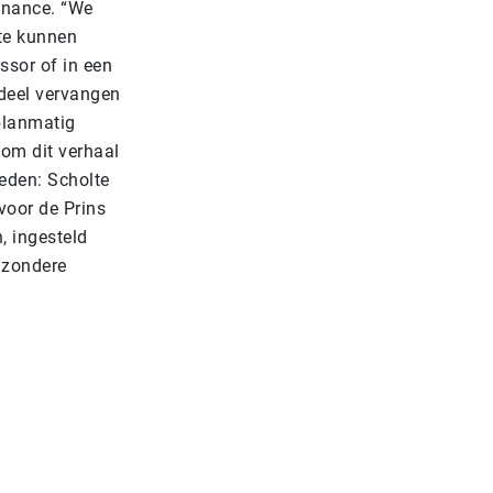
enance. “We
te kunnen
ssor of in een
rdeel vervangen
planmatig
 om dit verhaal
reden: Scholte
rvoor de Prins
, ingesteld
ijzondere