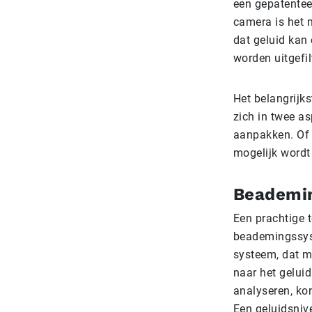
een gepatentee
camera is het 
dat geluid kan
worden uitgefil
Het belangrijk
zich in twee a
aanpakken. Of 
mogelijk word
Beademi
Een prachtige 
beademingssyst
systeem, dat m
naar het geluid
analyseren, ko
Een geluidsniv