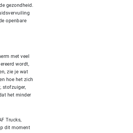
r de gezondheid.
uidsvervuiling
 de openbare
herm met veel
nereerd wordt,
n, zie je wat
 en hoe het zich
 stofzuiger,
dat het minder
AF Trucks,
Op dit moment