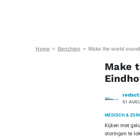
Home
>
Berichten
>
Make the world sound 
Make t
Eindho
redact
01 AUG
MEDISCH & ZOR
Kijken met gel
storingen te l