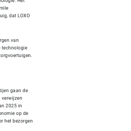
ologie. Het
mile
tuig, dat LOXO
orgen van
e technologie
ezorgvoertuigen.
tijen gaan de
 verwijzen
an 2025 in
tonomie op de
or het bezorgen