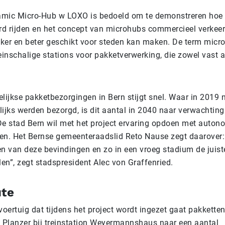
amic Micro-Hub w LOXO is bedoeld om te demonstreren hoe
d rijden en het concept van microhubs commercieel verkeer
ijker en beter geschikt voor steden kan maken. De term micr
einschalige stations voor pakketverwerking, die zowel vast 
elijkse pakketbezorgingen in Bern stijgt snel. Waar in 2019 
lijks werden bezorgd, is dit aantal in 2040 naar verwachtin
De stad Bern wil met het project ervaring opdoen met auton
en. Het Bernse gemeenteraadslid Reto Nause zegt daarover
en van deze bevindingen en zo in een vroeg stadium de juist
en”, zegt stadspresident Alec von Graffenried.
ute
oertuig dat tijdens het project wordt ingezet gaat pakkette
n Planzer bij treinstation Weyermannshaus naar een aantal