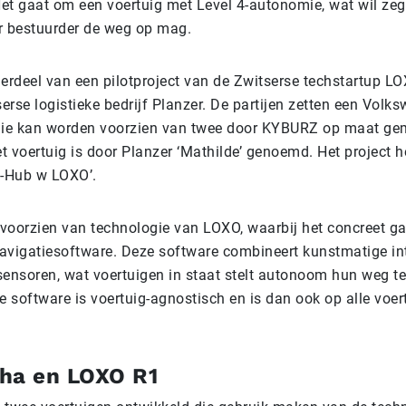
et gaat om een voertuig met Level 4-autonomie, wat wil zeg
r bestuurder de weg op mag.
derdeel van een pilotproject van de Zwitserse techstartup L
rse logistieke bedrijf Planzer. De partijen zetten een Volk
 die kan worden voorzien van twee door KYBURZ op maat g
 voertuig is door Planzer ‘Mathilde’ genoemd. Het project h
-Hub w LOXO’.
s voorzien van technologie van LOXO, waarbij het concreet 
navigatiesoftware. Deze software combineert kunstmatige inte
sensoren, wat voertuigen in staat stelt autonoom hun weg te
 software is voertuig-agnostisch en is dan ook op alle voer
ha en LOXO R1