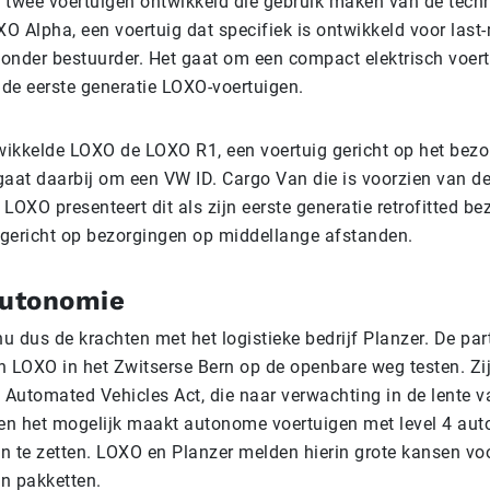
 twee voertuigen ontwikkeld die gebruik maken van de techn
 Alpha, een voertuig dat specifiek is ontwikkeld voor last-
onder bestuurder. Het gaat om een compact elektrisch voer
 de eerste generatie LOXO-voertuigen.
ikkelde LOXO de LOXO R1, een voertuig gericht op het bez
gaat daarbij om een VW ID. Cargo Van die is voorzien van d
. LOXO presenteert dit als zijn eerste generatie retrofitted b
gericht op bezorgingen op middellange afstanden.
autonomie
 dus de krachten met het logistieke bedrijf Planzer. De par
n LOXO in het Zwitserse Bern op de openbare weg testen. Zij
e Automated Vehicles Act, die naar verwachting in de lente v
 en het mogelijk maakt autonome voertuigen met level 4 au
n te zetten. LOXO en Planzer melden hierin grote kansen vo
n pakketten.