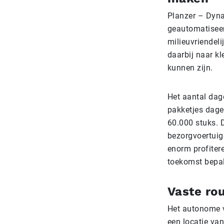
Planzer – Dyn
geautomatiseer
milieuvriendel
daarbij naar kl
kunnen zijn.
Het aantal dag
pakketjes dage
60.000 stuks. 
bezorgvoertuig
enorm profiter
toekomst bepal
Vaste ro
Het autonome v
een locatie va