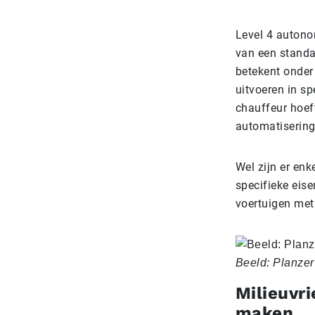
Level 4 autono
van een standa
betekent onder
uitvoeren in s
chauffeur hoeft
automatisering 
Wel zijn er en
specifieke eis
voertuigen met
Beeld: Planzer
Milieuvri
maken