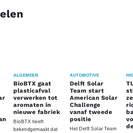
kelen
ALGEMEEN
AUTOMOTIVE
HI
BioBTX gaat
Delft Solar
T
plasticafval
Team start
s
ar
verwerken tot
American Solar
ze
aromaten in
Challenge
ri
nieuwe fabriek
vanaf tweede
ba
an
positie
vo
BioBTX heeft
de
Het Delft Solar Team
bekendgemaakt dat