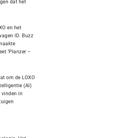
gen dat het
OXO en het
swagen ID. Buzz
emaakte
eet ‘Planzer –
gaat om de LOXO
lligentie (AI)
 vinden in
tuigen