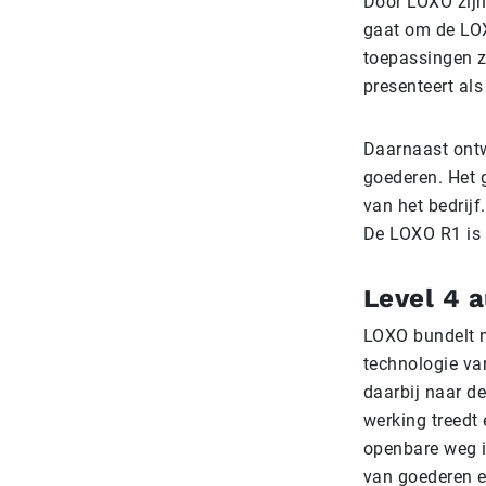
Door LOXO zijn
gaat om de LOXO
toepassingen z
presenteert als
Daarnaast ontw
goederen. Het 
van het bedrijf
De LOXO R1 is 
Level 4 
LOXO bundelt nu
technologie va
daarbij naar d
werking treedt
openbare weg i
van goederen e