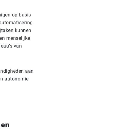
uigen op basis
 automatisering
ijtaken kunnen
Een menselijke
iveau’s van
tandigheden aan
ren autonomie
den