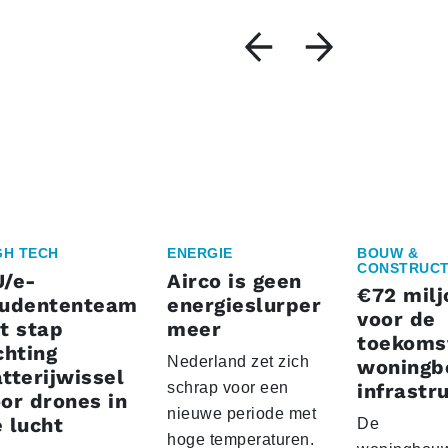
GH TECH
ENERGIE
BOUW &
CONSTRUCT
U/e-
Airco is geen
€72 milj
tudententeam
energieslurper
voor de
t stap
meer
toekoms
chting
Nederland zet zich
woningb
tterijwissel
schrap voor een
infrastr
or drones in
nieuwe periode met
 lucht
De
hoge temperaturen.