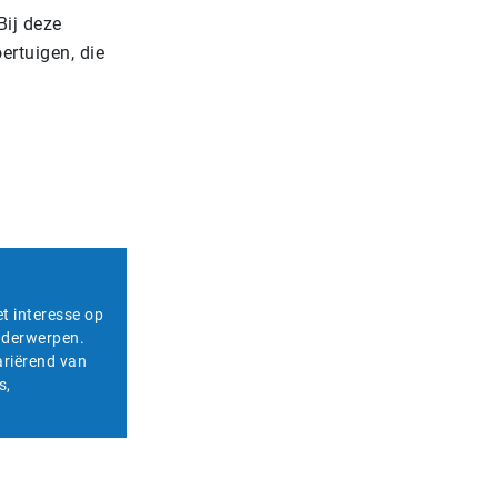
Bij deze
ertuigen, die
et interesse op
onderwerpen.
ariërend van
s,