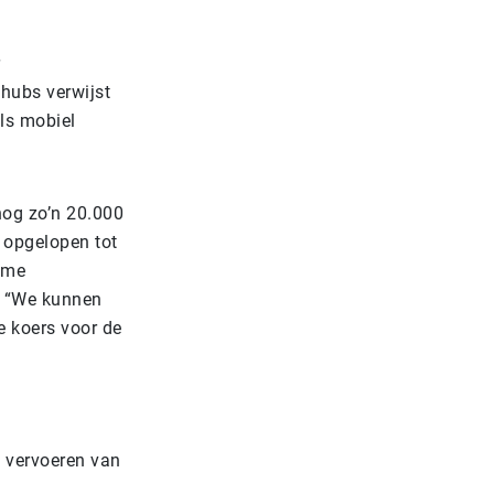
ohubs verwijst
als mobiel
nog zo’n 20.000
g opgelopen tot
ome
: “We kunnen
e koers voor de
n vervoeren van