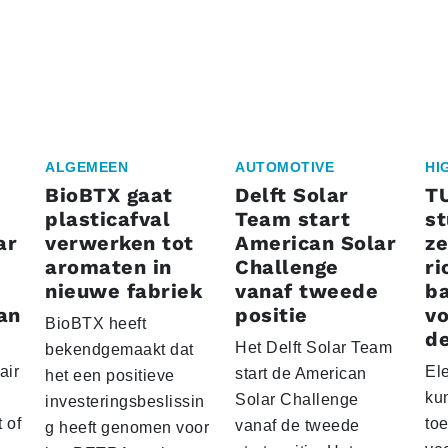
ALGEMEEN
AUTOMOTIVE
HI
BioBTX gaat
Delft Solar
T
plasticafval
Team start
s
ar
verwerken tot
American Solar
ze
aromaten in
Challenge
ri
nieuwe fabriek
vanaf tweede
ba
an
positie
vo
BioBTX heeft
de
Het Delft Solar Team
bekendgemaakt dat
air
El
start de American
het een positieve
ku
Solar Challenge
investeringsbeslissin
 of
to
vanaf de tweede
g heeft genomen voor