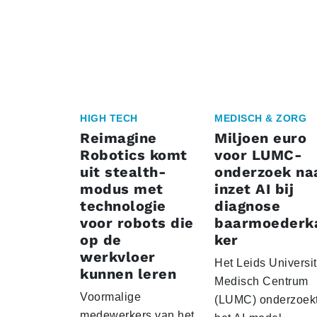
HIGH TECH
MEDISCH & ZORG
Reimagine
Miljoen euro
Robotics komt
voor LUMC-
uit stealth-
onderzoek na
modus met
inzet AI bij
technologie
diagnose
voor robots die
baarmoederk
op de
ker
werkvloer
Het Leids Universit
kunnen leren
Medisch Centrum
Voormalige
(LUMC) onderzoekt
medewerkers van het