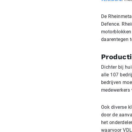
De Rheinmetal
Defence. Rhei
motorblokken 
daarentegen t
Producti
Dichter bij h
alle 107 bedri
bedrijven moe
medewerkers v
Ook diverse k
door de aanva
het onderdele
waarvoor VDL 