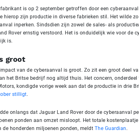
fabrikant is op 2 september getroffen door een cyberaanval.
ie hierop zijn productie in diverse fabrieken stil. Het wilde z
nval inperken. Sindsdien zijn zowel de sales- als productiea
nd Rover ernstig verstoord. Het is onduidelijk wie voor de 
jk is.
s groot
impact van de cyberaanval is groot. Zo zit een groot deel v
 het Britse bedrijf nog altijd thuis. Het concern, onderdeel
otors, kondigde vorige week aan dat de productie in drie Br
ober stilligt
.
de onlangs dat Jaguar Land Rover door de cyberaanval pe
ljoenen ponden aan omzet misloopt. Het totale kostenplaatje
n de honderden miljoenen ponden, meldt
The Guardian
.