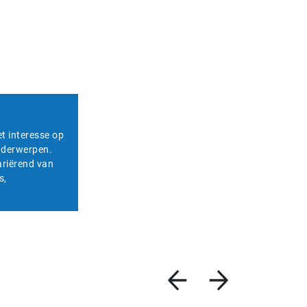
et interesse op
onderwerpen.
ariërend van
s,