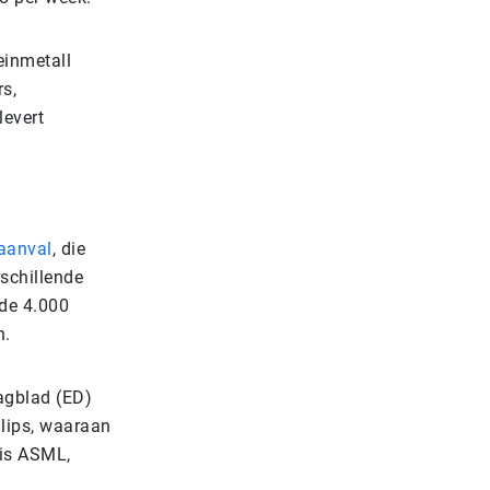
einmetall
s,
levert
aanval
, die
rschillende
 de 4.000
n.
agblad (ED)
ilips, waaraan
 is ASML,