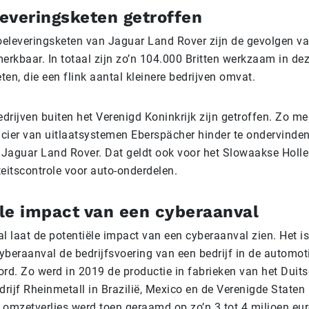
everingsketen getroffen
oeleveringsketen van Jaguar Land Rover zijn de gevolgen v
erkbaar. In totaal zijn zo’n 104.000 Britten werkzaam in de
ten, die een flink aantal kleinere bedrijven omvat.
drijven buiten het Verenigd Koninkrijk zijn getroffen. Zo me
ncier van uitlaatsystemen Eberspächer hinder te ondervinde
 Jaguar Land Rover. Dat geldt ook voor het Slowaakse Hollen
teitscontrole voor auto-onderdelen.
le impact van een cyberaanval
 laat de potentiële impact van een cyberaanval zien. Het is 
yberaanval de bedrijfsvoering van een bedrijf in de automoti
ord. Zo werd in 2019 de productie in fabrieken van het Duit
be­drijf Rheinmetall in Brazilië, Mexico en de Verenigde State
t omzetverlies werd toen geraamd op zo’n 3 tot 4 miljoen eu