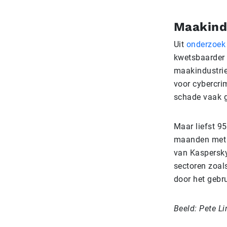
Maakind
Uit
onderzoek
kwetsbaarder 
maakindustrie
voor cybercrim
schade vaak g
Maar liefst 95
maanden met e
van Kaspersky 
sectoren zoals
door het gebr
Beeld: Pete Li