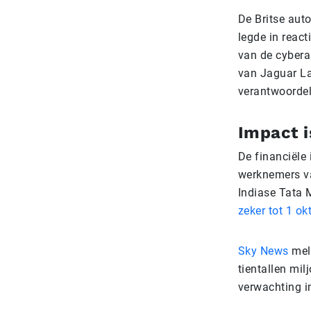
De Britse auto
legde in react
van de cyberaa
van Jaguar La
verantwoordeli
Impact i
De financiële 
werknemers van
Indiase Tata M
zeker tot 1 okt
Sky News
meld
tientallen mi
verwachting i