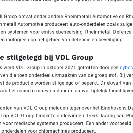
l Groep omvat onder andere Rheinmetall Automotive en Rh
nmetall Automotive produceert auto-onderdelen zoals zuiger
en systemen voor emissiebeheersing. Rheinmetall Defence 
echnologieën op het gebied van defensie en beveiliging.
e stilgelegd bij VDL Group
uis werd VDL Group in oktober 2021 getroffen door een
cyber
jven die toen onderdeel uitmaakten van de groep trof. Bij ve
st de productie worden stilgelegd of beperkt. Driekwart van
an het concern moesten door de aanval tijdelijk thuisblijve
lanten van VDL Group meldden tegenover het Eindhovens D
l op VDL Group hinder te ondervinden. Denk daarbij aan Ph
n voor medische systemen produceert. Een ander voorbeeld
onderdelen voor chipmachines produceert.