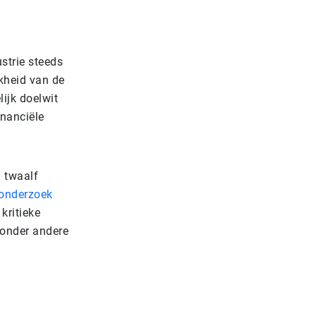
ustrie steeds
kheid van de
ijk doelwit
inanciële
n twaalf
onderzoek
kritieke
 onder andere