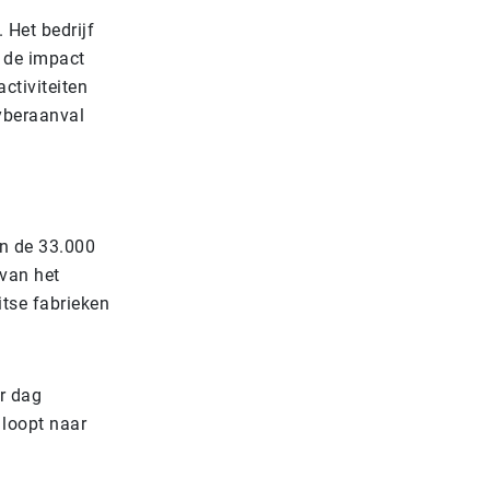
 Het bedrijf
o de impact
ctiviteiten
cyberaanval
an de 33.000
 van het
itse fabrieken
r dag
 loopt naar