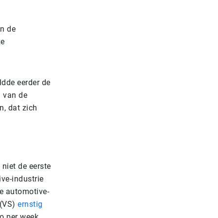
an de
ze
ldde eerder de
n van de
, dat zich
niet de eerste
ve-industrie
se automotive-
n (VS)
ernstig
ro per week.