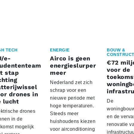
GH TECH
ENERGIE
BOUW &
CONSTRUCT
U/e-
Airco is geen
€72 milj
tudententeam
energieslurper
voor de
t stap
meer
toekoms
chting
Nederland zet zich
woningb
tterijwissel
schrap voor een
infrastr
or drones in
nieuwe periode met
 lucht
De
hoge temperaturen.
woningbou
ektrische drones
Steeds meer
en de verva
nnen in de
huishoudens kiezen
renovatie v
ekomst mogelijk
voor airconditioning
infrastructu