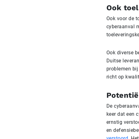
Ook toel
Ook voor de t
cyberaanval m
toeleveringske
Ook diverse be
Duitse levera
problemen bij
richt op kwali
Potentië
De cyberaanval
keer dat een c
ernstig versto
en de­fen­sie­
verstoord
. He