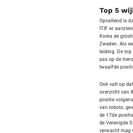
Top 5 wij
Opvallend is d
ITIF er aanzienl
Korea de groot
Zweden. Als we
leiding. De top
pas op de tien
twaalfde positi
Ook valt op dat
overzicht van I
positie volgen
van robots, gev
de 17de positi
de Verenigde S
verwacht mag w