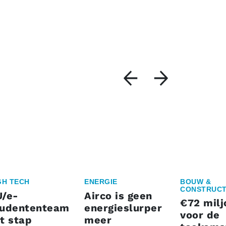
GH TECH
ENERGIE
BOUW &
CONSTRUCT
U/e-
Airco is geen
€72 milj
tudententeam
energieslurper
voor de
t stap
meer