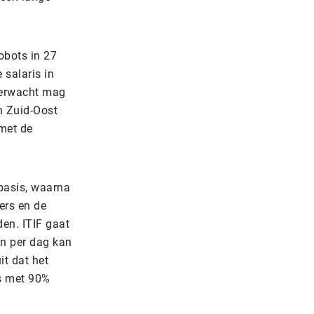
obots in 27
 salaris in
verwacht mag
in Zuid-Oost
 met de
 basis, waarna
ers en de
en. ITIF gaat
en per dag kan
it dat het
ts met 90%