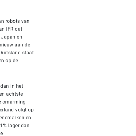
an robots van
van IFR dat
, Japan en
pnieuw aan de
Duitsland staat
en op de
 dan in het
 en achtste
de omarming
erland volgt op
 Denemarken en
51% lager dan
se