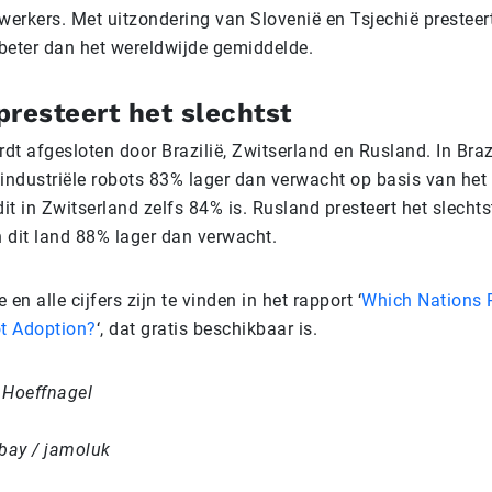
erkers. Met uitzondering van Slovenië en Tsjechië presteer
beter dan het wereldwijde gemiddelde.
presteert het slechtst
rdt afgesloten door Brazilië, Zwitserland en Rusland. In Brazi
ndustriële robots 83% lager dan verwacht op basis van het
l dit in Zwitserland zelfs 84% is. Rusland presteert het slech
n dit land 88% lager dan verwacht.
en alle cijfers zijn te vinden in het rapport ‘
Which Nations R
ot Adoption?
‘, dat gratis beschikbaar is.
 Hoeffnagel
abay / jamoluk