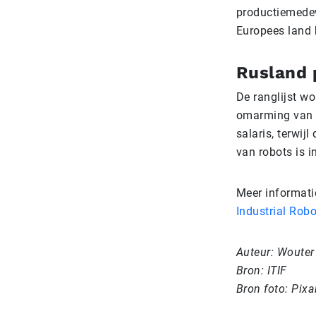
productiemedew
Europees land 
Rusland 
De ranglijst wo
omarming van i
salaris, terwij
van robots is i
Meer informatie 
Industrial Rob
Auteur: Wouter
Bron: ITIF
Bron foto: Pix