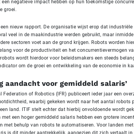
it een negatieve impact hebben op hun toekomstige concurr
 groei.
in een nieuw rapport. De organisatie wijst erop dat industriële
oral veel in de maakindustrie werden gebruikt, maar inmidde
dere sectoren voet aan de grond krijgen. Robots worden hi
belang voor de productiviteit en het concurrentievermogen v
obots wordt hierdoor voor beleidsmakers een steeds belang
dicator om de groei en ontwikkeling van de economie in ka
g aandacht voor gemiddeld salaris’
l Federation of Robotics (IFR) publiceert ieder jaar een over
botdichtheid, waarbij gekeken wordt naar het aantal robots 
en land. ITIF stelt echter dat hierbij onvoldoende wordt ge
n met een hoger gemiddeld salaris hebben een grotere ince
met behulp van robots te automatiseren. Voor landen met 
is is dit minder aantrekkelijk, aangezien dit zich vertaalt in