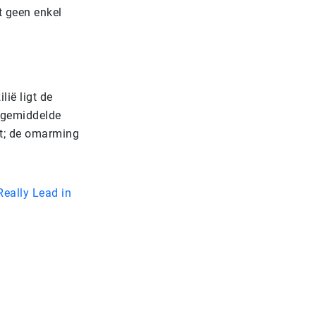
t geen enkel
lië ligt de
 gemiddelde
tst; de omarming
eally Lead in