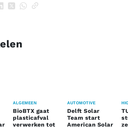
kelen
ALGEMEEN
AUTOMOTIVE
HI
BioBTX gaat
Delft Solar
T
plasticafval
Team start
s
ar
verwerken tot
American Solar
ze