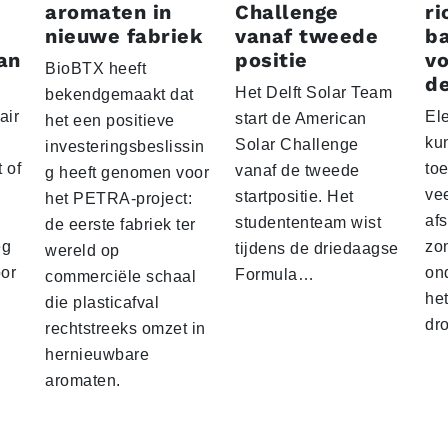
aromaten in
Challenge
ri
nieuwe fabriek
vanaf tweede
ba
an
positie
vo
BioBTX heeft
de
Het Delft Solar Team
bekendgemaakt dat
air
El
start de American
het een positieve
ku
Solar Challenge
investeringsbeslissin
 of
to
vanaf de tweede
g heeft genomen voor
vee
startpositie. Het
het PETRA-project:
af
studententeam wist
de eerste fabriek ter
eg
zo
tijdens de driedaagse
wereld op
oor
on
Formula…
commerciële schaal
he
die plasticafval
dr
rechtstreeks omzet in
hernieuwbare
aromaten.