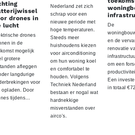
toekoms
chting
Nederland zet zich
woningb
tterijwissel
schrap voor een
infrastr
or drones in
nieuwe periode met
 lucht
De
hoge temperaturen.
woningbou
ektrische drones
Steeds meer
en de verva
nnen in de
huishoudens kiezen
renovatie v
ekomst mogelijk
voor airconditioning
infrastructu
l grotere
om hun woning koel
om een fors
standen afleggen
en comfortabel te
productivite
nder langdurige
houden. Volgens
Een investe
derbrekingen voor
Techniek Nederland
in totaal €
t opladen. Door
bestaan er nogal wat
ones tijdens…
hardnekkige
misverstanden over
airco's.