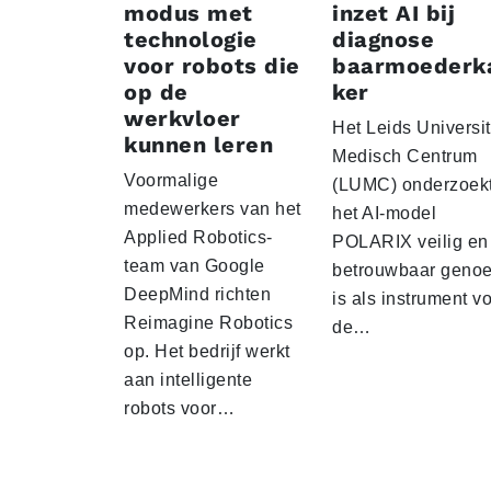
modus met
inzet AI bij
technologie
diagnose
voor robots die
baarmoederk
op de
ker
werkvloer
Het Leids Universit
kunnen leren
Medisch Centrum
Voormalige
(LUMC) onderzoekt
medewerkers van het
het AI-model
Applied Robotics-
POLARIX veilig en
team van Google
betrouwbaar geno
DeepMind richten
is als instrument v
Reimagine Robotics
de…
op. Het bedrijf werkt
aan intelligente
robots voor…