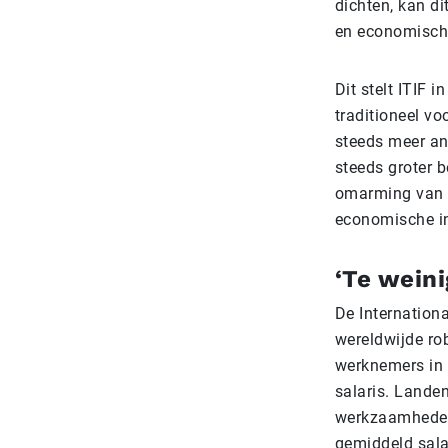
dichten, kan d
en economische
Dit stelt ITIF 
traditioneel vo
steeds meer an
steeds groter 
omarming van r
economische in
‘Te weini
De Internationa
wereldwijde ro
werknemers in e
salaris. Lande
werkzaamheden 
gemiddeld salar