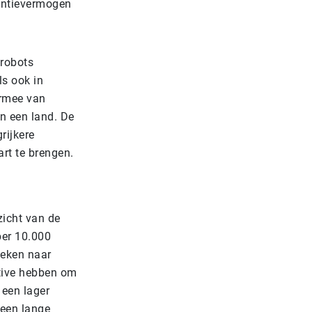
entievermogen
 robots
ls ook in
ermee van
an een land. De
rijkere
art te brengen.
zicht van de
per 10.000
keken naar
ntive hebben om
een lager
 een lange