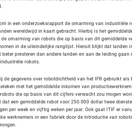
d.
rom in een onderzoeksrapport de omarming van industriële r
anden wereldwijd in kaart gebracht. Hierbij is het gemiddelde
 de omarming van robots die op basis van dit gemiddelde 
en in de uiteindelijke ranglijst. Hieruit blijkt dat landen 
nt beter presteren dan andere landen en aan de leiding gaan
ndustriële robots.
bij de gegevens over robotdichtheid van het IFR gebruikt als
vergeleken met het gemiddelde inkomen van productiewerknem
obots die op basis van dit cijfers verwacht zou mogen word
it dat een gemiddelde robot voor 250.000 dollar twee dienst
agen per week en vijftig weken per jaar. Ook gaat ITIF er vanu
jke werknemers in een fabriek door de introductie van robo
drongen.