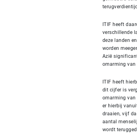
terugverdientij
ITIF heeft daa
verschillende l
deze landen en
worden meegenom
Azië significa
omarming van i
ITIF heeft hier
dit cijfer is 
omarming van r
er hierbij vanu
draaien, vijf d
aantal menseli
wordt terugge