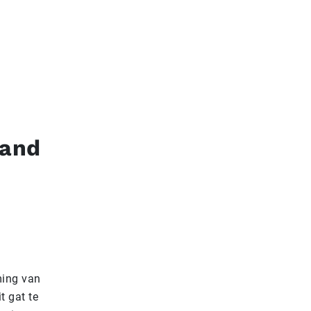
tand
ming van
t gat te