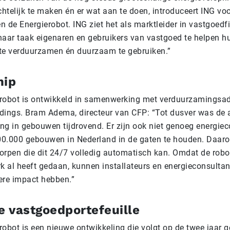
htelijk te maken én er wat aan te doen, introduceert ING vo
 de Energierobot. ING ziet het als marktleider in vastgoedf
haar taak eigenaren en gebruikers van vastgoed te helpen 
k te verduurzamen én duurzaam te gebruiken.”
hip
robot is ontwikkeld in samenwerking met verduurzamingsa
dings. Bram Adema, directeur van CFP: “Tot dusver was de
ling in gebouwen tijdrovend. Er zijn ook niet genoeg energie
00.000 gebouwen in Nederland in de gaten te houden. Daa
orpen die dit 24/7 volledig automatisch kan. Omdat de robo
k al heeft gedaan, kunnen installateurs en energieconsultant
ere impact hebben.”
 vastgoedportefeuille
robot is een nieuwe ontwikkeling die volgt op de twee jaar 