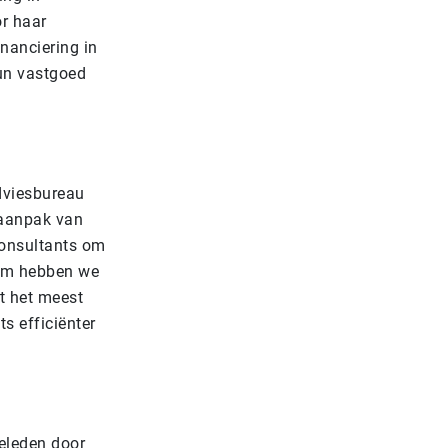
or haar
inanciering in
hun vastgoed
dviesbureau
 aanpak van
consultants om
rom hebben we
t het meest
s efficiënter
geleden door