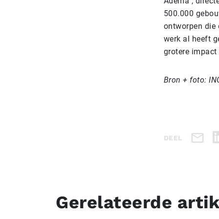
Adema , direct
500.000 gebouw
ontworpen die 
werk al heeft g
grotere impact
Bron + foto: IN
DEEL
Gerelateerde arti