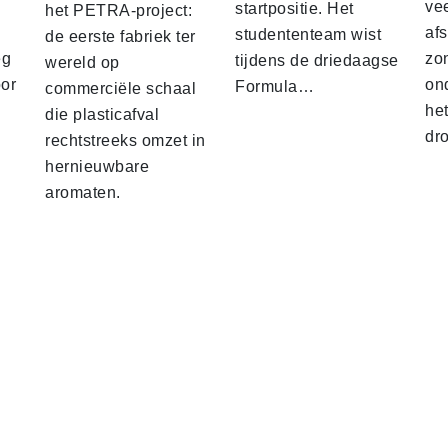
vee
startpositie. Het
het PETRA-project:
af
studententeam wist
de eerste fabriek ter
eg
zo
tijdens de driedaagse
wereld op
oor
on
Formula…
commerciële schaal
he
die plasticafval
dr
rechtstreeks omzet in
hernieuwbare
aromaten.