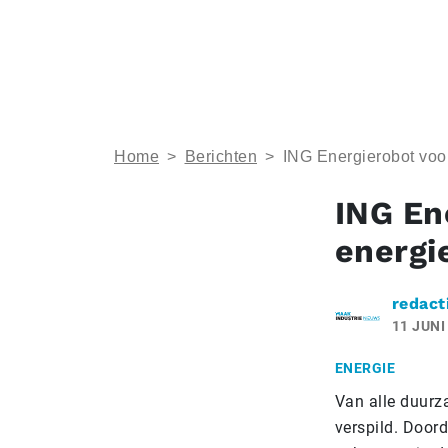
Home
>
Berichten
>
ING Energierobot voo
ING En
energi
redact
11 JUNI
ENERGIE
Van alle duur
verspild. Doord