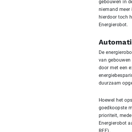
gebouwen in de
niemand meer 
hierdoor toch 
Energierobot.
Automati
De energierobo
van gebouwen e
door met een e
energiebesparin
duurzaam opgew
Hoewel het ops
goedkoopste ma
prioriteit, med
Energierobot a
REF).