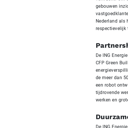
gebouwen inzic
vastgoedklanten
Nederland als 
respectievelij
Partners
De ING Energie
CFP Green Buil
energieverspil
de meer dan 5
een robot ontw
tijdrovende wer
werken en grot
Duurzame
De ING Energie