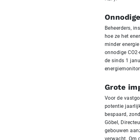
Onnodige
Beheerders, ins
hoe ze het ene
minder energie
onnodige CO2-u
de sinds 1 jan
energiemonitor
Grote im
Voor de vastgo
potentie jaarl
bespaard, zonde
Göbel, Directeu
gebouwen aanzi
verwacht. Om d