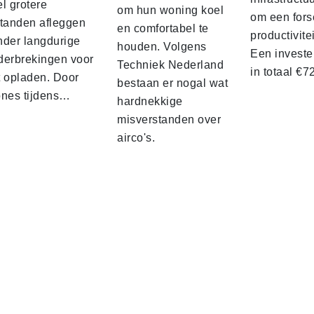
l grotere
om hun woning koel
om een fors
standen afleggen
en comfortabel te
productivite
nder langdurige
houden. Volgens
Een investe
derbrekingen voor
Techniek Nederland
in totaal €
t opladen. Door
bestaan er nogal wat
ones tijdens…
hardnekkige
misverstanden over
airco's.