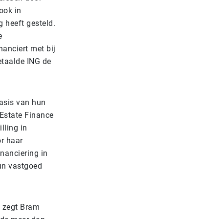
ook in
 heeft gesteld.
e
anciert met bij
etaalde ING de
basis van hun
 Estate Finance
lling in
or haar
inanciering in
hun vastgoed
, zegt Bram