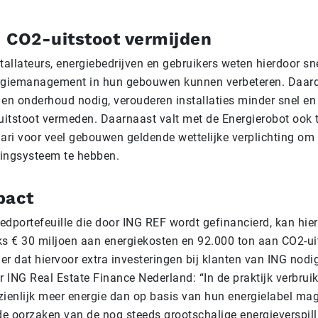
 CO2-uitstoot vermijden
tallateurs, energiebedrijven en gebruikers weten hierdoor s
rgiemanagement in hun gebouwen kunnen verbeteren. Daardo
 en onderhoud nodig, verouderen installaties minder snel en
itstoot vermeden. Daarnaast valt met de Energierobot ook 
uari voor veel gebouwen geldende wettelijke verplichting om
ingsysteem te hebben.
pact
edportefeuille die door ING REF wordt gefinancierd, kan hie
ijks € 30 miljoen aan energiekosten en 92.000 ton aan CO2-u
r dat hiervoor extra investeringen bij klanten van ING nodig
r ING Real Estate Finance Nederland: “In de praktijk verbrui
enlijk meer energie dan op basis van hun energielabel ma
e oorzaken van de nog steeds grootschalige energieverspill