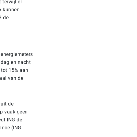
terwijl er
A kunnen
G de
 energiemeters
 dag en nacht
 tot 15% aan
taal van de
uit de
rp vaak geen
edt ING de
nance (ING