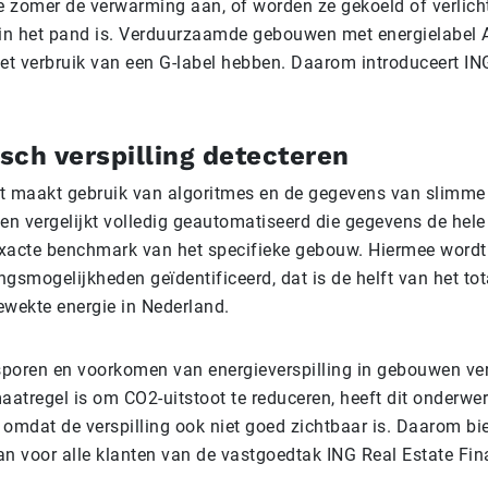
 zomer de verwarming aan, of worden ze gekoeld of verlicht 
in het pand is. Verduurzaamde gebouwen met energielabel 
het verbruik van een G-label hebben. Daarom introduceert IN
sch verspilling detecteren
t maakt gebruik van algoritmes en de gegevens van slimme
n vergelijkt volledig geautomatiseerd die gegevens de hele
xacte benchmark van het specifieke gebouw. Hiermee wordt
gsmogelijkheden geïdentificeerd, dat is de helft van het to
ekte energie in Nederland.
poren en voorkomen van energieverspilling in gebouwen ver
atregel is om CO2-uitstoot te reduceren, heeft dit onderwe
e omdat de verspilling ook niet goed zichtbaar is. Daarom bi
an voor alle klanten van de vastgoedtak ING Real Estate Fi