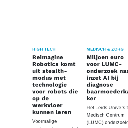
HIGH TECH
MEDISCH & ZORG
Reimagine
Miljoen euro
Robotics komt
voor LUMC-
uit stealth-
onderzoek na
modus met
inzet AI bij
technologie
diagnose
voor robots die
baarmoederk
op de
ker
werkvloer
Het Leids Universit
kunnen leren
Medisch Centrum
Voormalige
(LUMC) onderzoekt