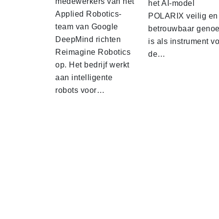
medewerkers van het
het AI-model
Applied Robotics-
POLARIX veilig en
team van Google
betrouwbaar geno
DeepMind richten
is als instrument v
Reimagine Robotics
de…
op. Het bedrijf werkt
aan intelligente
robots voor…