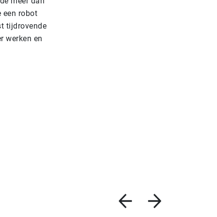
 de meer dan
 een robot
t tijdrovende
er werken en