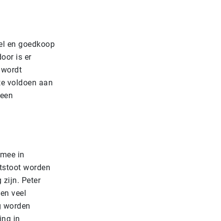
nel en goedkoop
or is er
 wordt
te voldoen aan
 een
rmee in
itstoot worden
 zijn. Peter
ken veel
g worden
ing in