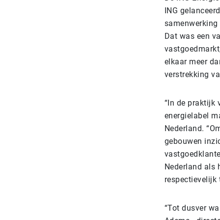
ING gelanceerd
samenwerking m
Dat was een va
vastgoedmarkt,
elkaar meer da
verstrekking v
“In de praktij
energielabel m
Nederland. “Om
gebouwen inzic
vastgoedklanten
Nederland als 
respectievelij
“Tot dusver wa