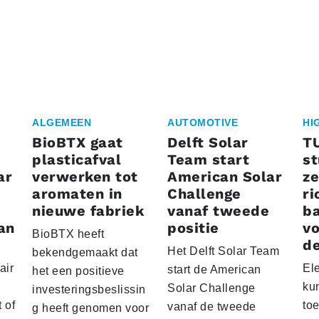
ALGEMEEN
AUTOMOTIVE
HI
BioBTX gaat
Delft Solar
T
plasticafval
Team start
s
ar
verwerken tot
American Solar
ze
aromaten in
Challenge
ri
nieuwe fabriek
vanaf tweede
ba
an
positie
vo
BioBTX heeft
de
Het Delft Solar Team
bekendgemaakt dat
air
El
start de American
het een positieve
ku
Solar Challenge
investeringsbeslissin
 of
to
vanaf de tweede
g heeft genomen voor