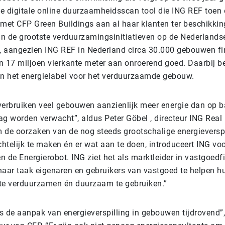
e digitale online duurzaamheidsscan tool die ING REF toen 
et CFP Green Buildings aan al haar klanten ter beschikking
n de grootste verduurzamingsinitiatieven op de Nederlands
 aangezien ING REF in Nederland circa 30.000 gebouwen fin
n 17 miljoen vierkante meter aan onroerend goed. Daarbij b
an het energielabel voor het verduurzaamde gebouw.
k verbruiken veel gebouwen aanzienlijk meer energie dan op 
ag worden verwacht”, aldus Peter Göbel , directeur ING Real
 de oorzaken van de nog steeds grootschalige energieverspi
htelijk te maken én er wat aan te doen, introduceert ING vo
 de Energierobot. ING ziet het als marktleider in vastgoedf
haar taak eigenaren en gebruikers van vastgoed te helpen 
k te verduurzamen én duurzaam te gebruiken.”
s de aanpak van energieverspilling in gebouwen tijdrovend”