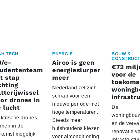
GH TECH
ENERGIE
BOUW &
CONSTRUCT
U/e-
Airco is geen
€72 milj
tudententeam
energieslurper
voor de
t stap
meer
toekoms
chting
Nederland zet zich
woningb
tterijwissel
schrap voor een
infrastr
or drones in
nieuwe periode met
 lucht
De
hoge temperaturen.
woningbou
ektrische drones
Steeds meer
en de verva
nnen in de
huishoudens kiezen
renovatie v
ekomst mogelijk
voor airconditioning
infrastructu