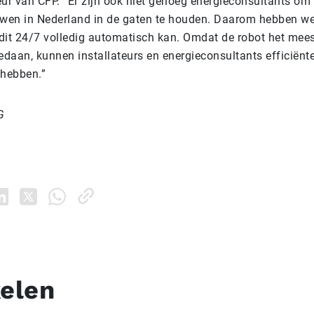
eur van CFP. “Er zijn ook niet genoeg energieconsultants om
en in Nederland in de gaten te houden. Daarom hebben we
dit 24/7 volledig automatisch kan. Omdat de robot het mees
edaan, kunnen installateurs en energieconsultants efficiënt
 hebben.”
G
kelen