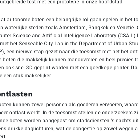
 uitgebreide test met een prototype in onze hoofdstad.
at autonome boten een belangrijke rol gaan spelen in het 
en waterrijke steden zoals Amsterdam, Bangkok en Venetië.
uter Science and Artificial Intelligence Laboratory (CSAIL)
et het Senseable City Lab in the Department of Urban Stu
), een nieuwe stap gezet naar die toekomst met het het on
 boten die makkelijk kunnen manouvreren en heel precies te
n ook snel 3D-geprint worden met een goedkope printer. Da
 een stuk makkelijker.
ontlasten
oten kunnen zowel personen als goederen vervoeren, waard
eer ontlast wordt. In de toekomst stellen de onderzoekers z
de boten worden aangepast om stadsdiensten ’s nachts uit 
dens drukke daglichturen, wat de congestie op zowel wegen a
rt.