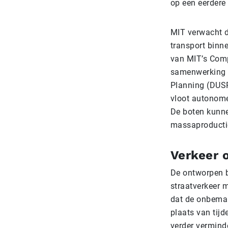
op een eerdere
MIT verwacht d
transport binn
van MIT’s Comp
samenwerking m
Planning (DUSP
vloot autonome
De boten kunne
massaproductie
Verkeer 
De ontworpen b
straatverkeer m
dat de onbeman
plaats van tij
verder verminde