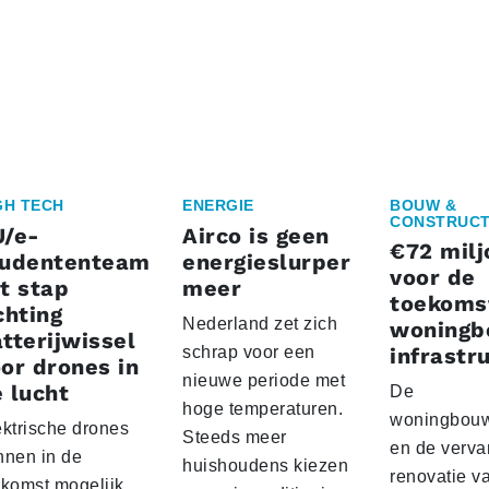
GH TECH
ENERGIE
BOUW &
CONSTRUCT
U/e-
Airco is geen
€72 milj
tudententeam
energieslurper
voor de
t stap
meer
toekoms
chting
Nederland zet zich
woningb
tterijwissel
schrap voor een
infrastr
or drones in
nieuwe periode met
 lucht
De
hoge temperaturen.
woningbou
ektrische drones
Steeds meer
en de verva
nnen in de
huishoudens kiezen
renovatie v
ekomst mogelijk