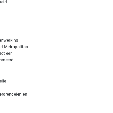
heid.
menwerking
ed Metropolitan
ect een
ammeerd
elle
vergrendelen en