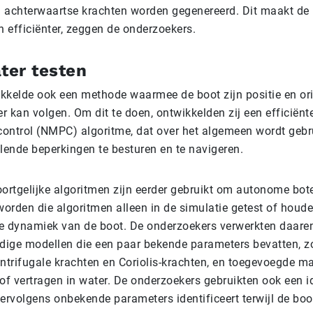
 achterwaartse krachten worden gegenereerd. Dit maakt de
 efficiënter, zeggen de onderzoekers.
ter testen
kkelde ook een methode waarmee de boot zijn positie en orië
 kan volgen. Om dit te doen, ontwikkelden zij een efficiënt
 control (NMPC) algoritme, dat over het algemeen wordt gebr
lende beperkingen te besturen en te navigeren.
rtgelijke algoritmen zijn eerder gebruikt om autonome bote
orden die algoritmen alleen in de simulatie getest of houd
e dynamiek van de boot. De onderzoekers verwerkten daaren
ndige modellen die een paar bekende parameters bevatten, z
entrifugale krachten en Coriolis-krachten, en toegevoegde m
of vertragen in water. De onderzoekers gebruikten ook een id
vervolgens onbekende parameters identificeert terwijl de bo