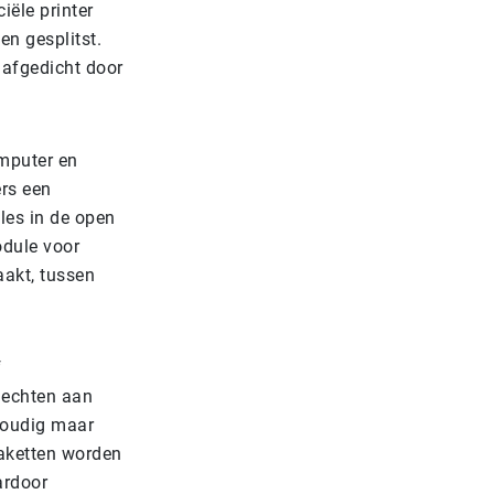
ële printer
en gesplitst.
 afgedicht door
omputer en
rs een
es in de open
odule voor
aakt, tussen
f
hechten aan
voudig maar
raketten worden
ardoor