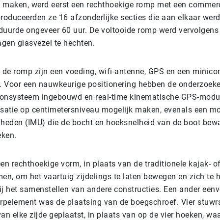
 maken, werd eerst een rechthoekige romp met een commerci
roduceerden ze 16 afzonderlijke secties die aan elkaar werd
duurde ongeveer 60 uur. De voltooide romp werd vervolgens
agen glasvezel te hechten.
n de romp zijn een voeding, wifi-antenne, GPS en een minic
r. Voor een nauwkeurige positionering hebben de onderzoeke
consysteem ingebouwd en real-time kinematische GPS-modul
alisatie op centimetersniveau mogelijk maken, evenals een m
nheden (IMU) die de bocht en hoeksnelheid van de boot bew
eken.
en rechthoekige vorm, in plaats van de traditionele kajak- o
n, om het vaartuig zijdelings te laten bewegen en zich te 
ij het samenstellen van andere constructies. Een ander een
erpelement was de plaatsing van de boegschroef. Vier stuw
an elke zijde geplaatst, in plaats van op de vier hoeken, wa