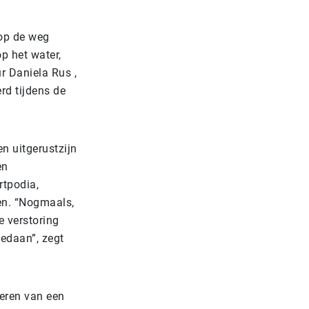
 op de weg
p het water,
r Daniela Rus ,
rd tijdens de
n uitgerustzijn
en
tpodia,
en. “Nogmaals,
e verstoring
gedaan”, zegt
eren van een