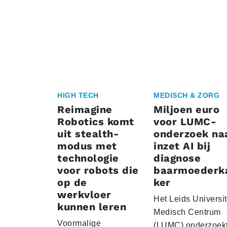
HIGH TECH
MEDISCH & ZORG
Reimagine
Miljoen euro
Robotics komt
voor LUMC-
uit stealth-
onderzoek na
modus met
inzet AI bij
technologie
diagnose
voor robots die
baarmoederk
op de
ker
werkvloer
Het Leids Universit
kunnen leren
Medisch Centrum
Voormalige
(LUMC) onderzoekt