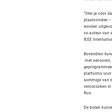
“Stel je voor d
plaatsvinden – 
worden uitgevo
co-auteur van e
IEEE Internati
Bovendien kunn
met sensoren, 
geprogrammeerd
platforms voor
sommige van de 
veroorzaken in
Rus.
De boten kunn