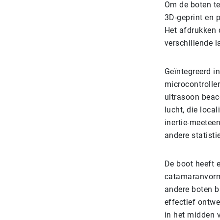
Om de boten te
3D-geprint en p
Het afdrukken 
verschillende l
Geïntegreerd i
microcontrolle
ultrasoon bea
lucht, die loc
inertie-meetee
andere statisti
De boot heeft e
catamaranvorme
andere boten b
effectief ontw
in het midden v