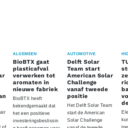
ALGEMEEN
AUTOMOTIVE
HI
BioBTX gaat
Delft Solar
T
plasticafval
Team start
s
ar
verwerken tot
American Solar
ze
aromaten in
Challenge
ri
nieuwe fabriek
vanaf tweede
ba
an
positie
vo
BioBTX heeft
de
Het Delft Solar Team
bekendgemaakt dat
air
El
start de American
het een positieve
ku
Solar Challenge
investeringsbeslissin
 of
to
vanaf de tweede