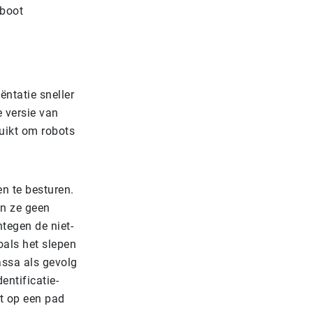
 boot
ntatie sneller
e versie van
uikt om robots
n te besturen.
en ze geen
tegen de niet-
oals het slepen
assa als gevolg
entificatie-
ot op een pad