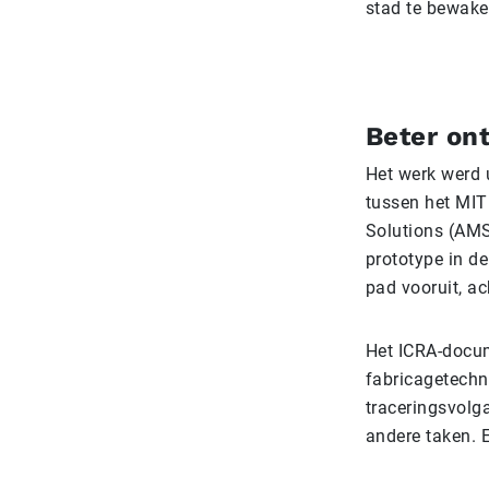
stad te bewaken
Beter on
Het werk werd 
tussen het MIT
Solutions (AMS)
prototype in d
pad vooruit, ac
Het ICRA-docum
fabricagetechn
traceringsvolga
andere taken. E