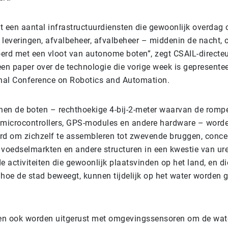
at een aantal infrastructuurdiensten die gewoonlijk overdag
leveringen, afvalbeheer, afvalbeheer – middenin de nacht, o
erd met een vloot van autonome boten”, zegt CSAIL-directeu
en paper over de technologie die vorige week is gepresentee
onal Conference on Robotics and Automation.
en de boten – rechthoekige 4-bij-2-meter waarvan de rompe
microcontrollers, GPS-modules en andere hardware – word
 om zichzelf te assembleren tot zwevende bruggen, concer
 voedselmarkten en andere structuren in een kwestie van ur
activiteiten die gewoonlijk plaatsvinden op het land, en di
 hoe de stad beweegt, kunnen tijdelijk op het water worden 
en ook worden uitgerust met omgevingssensoren om de wat