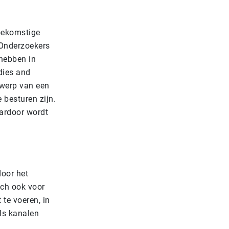
toekomstige
 Onderzoekers
 hebben in
dies and
twerp van een
 besturen zijn.
ardoor wordt
oor het
ich ook voor
te voeren, in
ls kanalen