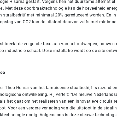
ogie HIsarna gestart. Volgens hen hét duurzame alternatief 
. Met deze doorbraaktechnologie kan de hoeveelheid energ
en staalbedrijf met minimaal 20% gereduceerd worden. En in
opslag van CO2 kan de uitstoot daarvan zelfs met minima
st breekt de volgende fase aan van het ontwerpen, bouwen 
 op industriële schaal. Deze installatie wordt op de site ontw
zee
ter Theo Henrar van het IJmuidense staalbedrijf is razend e
nologische ontwikkeling. Hij vertelt: “De nieuwe Nederlandse
als het gaat om het realiseren van een innovatieve circulai
ot. Voor een verdere verlaging van die uitstoot in de staalin
ktechnologie nodig. Volgens ons is deze nieuwe technologie