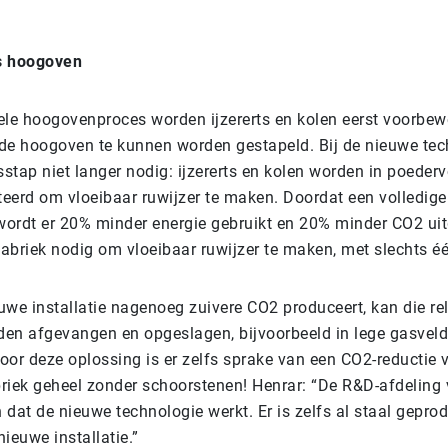
s hoogoven
nele hoogovenproces worden ijzererts en kolen eerst voorbewe
de hoogoven te kunnen worden gestapeld. Bij de nieuwe tech
stap niet langer nodig: ijzererts en kolen worden in poeder
cteerd om vloeibaar ruwijzer te maken. Doordat een volledig
 wordt er 20% minder energie gebruikt en 20% minder CO2 uitg
abriek nodig om vloeibaar ruwijzer te maken, met slechts é
we installatie nagenoeg zuivere CO2 produceert, kan die rel
en afgevangen en opgeslagen, bijvoorbeeld in lege gasvel
oor deze oplossing is er zelfs sprake van een CO2-reductie
riek geheel zonder schoorstenen! Henrar: “De R&D-afdeling 
n dat de nieuwe technologie werkt. Er is zelfs al staal gepr
nieuwe installatie.”