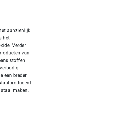
et aanzienlijk
s het
oxide. Verder
jproducten van
eens stoffen
overbodig
e een breder
 staalproducent
 staal maken.