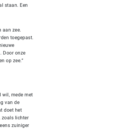
al staan. Een
h aan zee.
rden toegepast.
 nieuwe
. Door onze
en op zee.”
l wil, mede met
ng van de
t doet het
 zoals lichter
 eens zuiniger