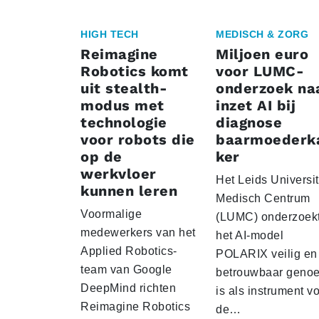
HIGH TECH
MEDISCH & ZORG
Reimagine
Miljoen euro
Robotics komt
voor LUMC-
uit stealth-
onderzoek na
modus met
inzet AI bij
technologie
diagnose
voor robots die
baarmoederk
op de
ker
werkvloer
Het Leids Universit
kunnen leren
Medisch Centrum
Voormalige
(LUMC) onderzoekt
medewerkers van het
het AI-model
Applied Robotics-
POLARIX veilig en
team van Google
betrouwbaar geno
DeepMind richten
is als instrument v
Reimagine Robotics
de…