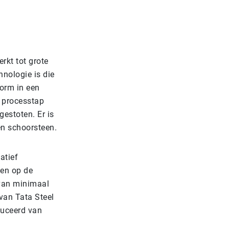
rkt tot grote
nologie is die
vorm in een
e processtap
estoten. Er is
én schoorsteen.
atief
den op de
 van minimaal
van Tata Steel
oduceerd van