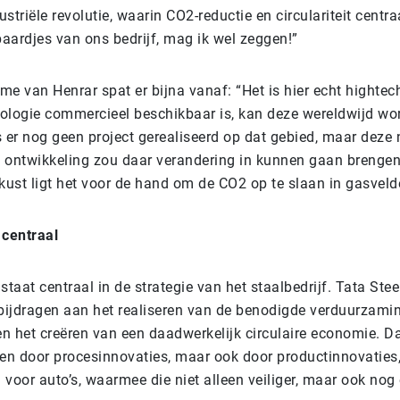
striële revolutie, waarin CO2-reductie en circulariteit centra
aardjes van ons bedrijf, mag ik wel zeggen!”
e van Henrar spat er bijna vanaf: “Het is hier echt hightec
ologie commercieel beschikbaar is, kan deze wereldwijd wo
s er nog geen project gerealiseerd op dat gebied, maar deze
 ontwikkeling zou daar verandering in kunnen gaan brengen
kust ligt het voor de hand om de CO2 op te slaan in gasveld
centraal
aat centraal in de strategie van het staalbedrijf. Tata Stee
, bijdragen aan het realiseren van de benodigde verduurzami
n het creëren van een daadwerkelijk circulaire economie. Da
leen door procesinnovaties, maar ook door productinnovaties,
l voor auto’s, waarmee die niet alleen veiliger, maar ook nog