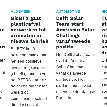
ALGEMEEN
AUTOMOTIVE
HI
BioBTX gaat
Delft Solar
T
plasticafval
Team start
s
ar
verwerken tot
American Solar
ze
aromaten in
Challenge
ri
nieuwe fabriek
vanaf tweede
ba
an
positie
vo
BioBTX heeft
de
Het Delft Solar Team
bekendgemaakt dat
air
El
start de American
het een positieve
ku
Solar Challenge
investeringsbeslissin
 of
to
vanaf de tweede
g heeft genomen voor
vee
startpositie. Het
het PETRA-project:
af
studententeam wist
de eerste fabriek ter
eg
zo
tijdens de driedaagse
wereld op
oor
on
Formula…
commerciële schaal
he
die plasticafval