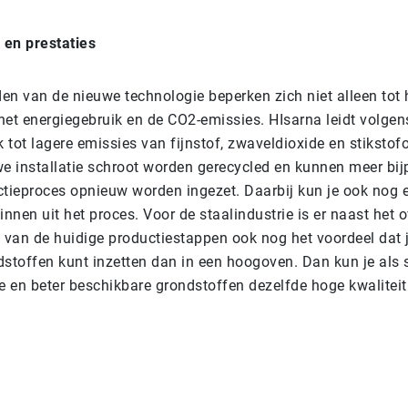
en prestaties
en van de nieuwe technologie beperken zich niet alleen tot h
het energiegebruik en de CO2-emissies. HIsarna leidt volgen
k tot lagere emissies van fijnstof, zwaveldioxide en stikstof
we installatie schroot worden gerecycled en kunnen meer bi
ctieproces opnieuw worden ingezet. Daarbij kun je ook nog 
innen uit het proces. Voor de staalindustrie is er naast het 
van de huidige productiestappen ook nog het voordeel dat j
dstoffen kunt inzetten dan in een hoogoven. Dan kun je als
 en beter beschikbare grondstoffen dezelfde hoge kwaliteit