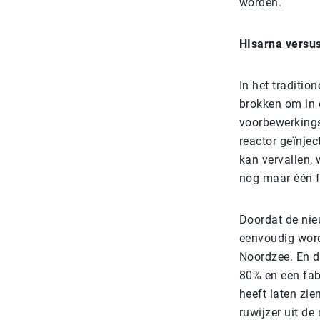
worden.
HIsarna versu
In het traditio
brokken om in 
voorbewerkings
reactor geïnje
kan vervallen,
nog maar één f
Doordat de nieu
eenvoudig word
Noordzee. En d
80% en een fab
heeft laten zie
ruwijzer uit de 