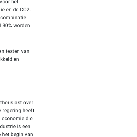
voor het
ie en de CO2-
 combinatie
al 80% worden
en testen van
ikkeld en
nthousiast over
 regering heeft
re economie die
dustrie is een
 het begin van