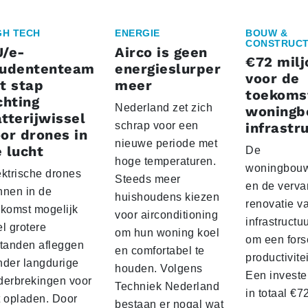
GH TECH
ENERGIE
BOUW &
CONSTRUCT
U/e-
Airco is geen
€72 milj
tudententeam
energieslurper
voor de
t stap
meer
toekoms
chting
Nederland zet zich
woningb
tterijwissel
schrap voor een
infrastr
or drones in
nieuwe periode met
 lucht
De
hoge temperaturen.
woningbou
ektrische drones
Steeds meer
en de verva
nnen in de
huishoudens kiezen
renovatie v
ekomst mogelijk
voor airconditioning
infrastructu
l grotere
om hun woning koel
om een fors
standen afleggen
en comfortabel te
productivite
nder langdurige
houden. Volgens
Een investe
derbrekingen voor
Techniek Nederland
in totaal €
t opladen. Door
bestaan er nogal wat