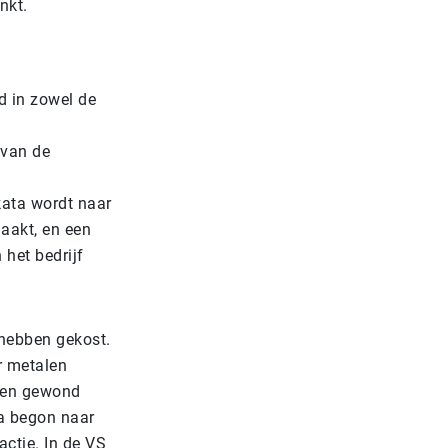
nkt.
d in zowel de
 van de
kata wordt naar
maakt, en een
het bedrijf
hebben gekost.
r metalen
nsen gewond
a begon naar
ctie. In de VS