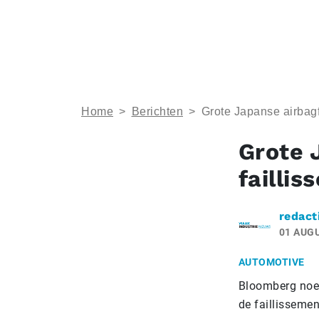
Home
>
Berichten
>
Grote Japanse airbagf
Grote 
failli
redact
01 AUG
AUTOMOTIVE
Bloomberg noem
de faillisseme