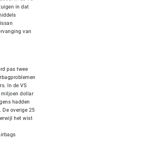
tuigen in dat
middels
Nissan
ervanging van
erd pas twee
airbagproblemen
rs. In de VS
 miljoen dollar
wagens hadden
. De overige 25
rwijl het wist
airbags