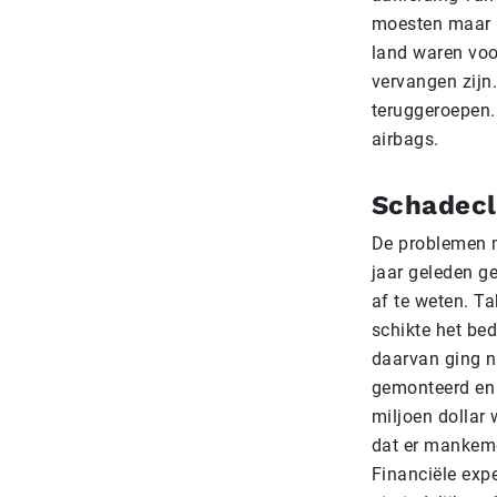
moesten maar li
land waren voo
vervangen zijn
teruggeroepen.
airbags.
Schadec
De problemen m
jaar geleden g
af te weten. Ta
schikte het bed
daarvan ging n
gemonteerd en 
miljoen dollar 
dat er mankem
Financiële exp