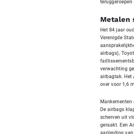
teruggeroepen a
Metalen 
Het 84 jaar ou
Verenigde Stat
aansprakelijkh
airbags), Toyot
faillissements
verwachting ges
airbagtak. Het
over voor 1,6 mi
Mankementen a
De airbags kla
scherven uit v
geraakt. Een A
aanleiding van