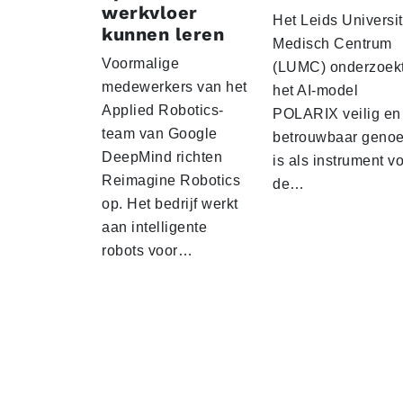
werkvloer
Het Leids Universit
kunnen leren
Medisch Centrum
Voormalige
(LUMC) onderzoekt
medewerkers van het
het AI-model
Applied Robotics-
POLARIX veilig en
team van Google
betrouwbaar geno
DeepMind richten
is als instrument v
Reimagine Robotics
de…
op. Het bedrijf werkt
aan intelligente
robots voor…