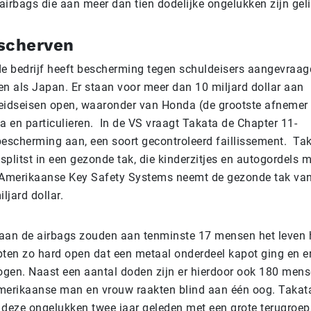
irbags die aan meer dan tien dodelijke ongelukken zijn geli
scherven
de bedrijf heeft bescherming tegen schuldeisers aangevraag
en als Japan. Er staan voor meer dan 10 miljard dollar aan
eidseisen open, waaronder van Honda (de grootste afnemer
a en particulieren. In de VS vraagt Takata de Chapter 11-
bescherming aan, een soort gecontroleerd faillissement. Ta
plitst in een gezonde tak, die kinderzitjes en autogordels 
 Amerikaanse Key Safety Systems neemt de gezonde tak van 
ljard dollar.
an de airbags zouden aan tenminste 17 mensen het leven 
pten zo hard open dat een metaal onderdeel kapot ging en e
logen. Naast een aantal doden zijn er hierdoor ook 180 me
merikaanse man en vrouw raakten blind aan één oog. Takat
 deze ongelukken twee jaar geleden met een grote terugroepa