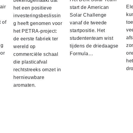
bekendgemaakt dat
air
El
start de American
het een positieve
ku
Solar Challenge
investeringsbeslissin
 of
to
vanaf de tweede
g heeft genomen voor
vee
startpositie. Het
het PETRA-project:
af
studententeam wist
de eerste fabriek ter
eg
zo
tijdens de driedaagse
wereld op
oor
on
Formula…
commerciële schaal
he
die plasticafval
dr
rechtstreeks omzet in
hernieuwbare
aromaten.