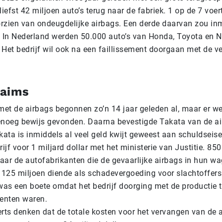
efst 42 miljoen auto’s terug naar de fabriek. 1 op de 7 voer
rzien van ondeugdelijke airbags. Een derde daarvan zou in
. In Nederland werden 50.000 auto’s van Honda, Toyota en 
 Het bedrijf wil ook na een faillissement doorgaan met de v
laims
et de airbags begonnen zo’n 14 jaar geleden al, maar er w
enoeg bewijs gevonden. Daarna bevestigde Takata van de 
kata is inmiddels al veel geld kwijt geweest aan schuldseise
rijf voor 1 miljard dollar met het ministerie van Justitie. 850
aar de autofabrikanten die de gevaarlijke airbags in hun 
125 miljoen diende als schadevergoeding voor slachtoffers
was een boete omdat het bedrijf doorging met de productie te
enten waren.
erts denken dat de totale kosten voor het vervangen van de 