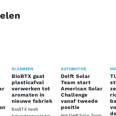
kelen
ALGEMEEN
AUTOMOTIVE
HI
BioBTX gaat
Delft Solar
T
plasticafval
Team start
s
ar
verwerken tot
American Solar
ze
aromaten in
Challenge
ri
nieuwe fabriek
vanaf tweede
ba
an
positie
vo
BioBTX heeft
de
Het Delft Solar Team