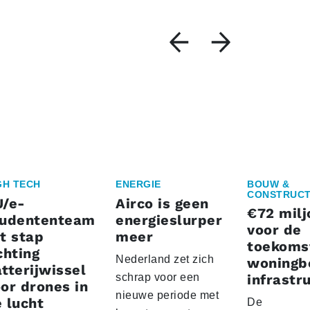
GH TECH
ENERGIE
BOUW &
CONSTRUCT
U/e-
Airco is geen
€72 milj
tudententeam
energieslurper
voor de
t stap
meer
toekoms
chting
Nederland zet zich
woningb
tterijwissel
schrap voor een
infrastr
or drones in
nieuwe periode met
 lucht
De