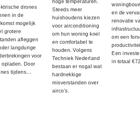
hoge temperaturen.
woningbou
ektrische drones
Steeds meer
en de verva
nnen in de
huishoudens kiezen
renovatie v
ekomst mogelijk
voor airconditioning
infrastructu
l grotere
om hun woning koel
om een fors
standen afleggen
en comfortabel te
productivite
nder langdurige
houden. Volgens
Een investe
derbrekingen voor
Techniek Nederland
in totaal €
t opladen. Door
bestaan er nogal wat
ones tijdens…
hardnekkige
misverstanden over
airco's.