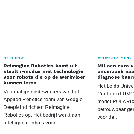
HIGH TECH
MEDISCH & ZORG
Reimagine Robotics komt uit
Miljoen euro 
stealth-modus met technologie
onderzoek naar
voor robots die op de werkvloer
diagnose baa
kunnen leren
Het Leids Unive
Voormalige medewerkers van het
Centrum (LUMC) 
Applied Robotics-team van Google
model POLARIX 
DeepMind richten Reimagine
betrouwbaar gen
Robotics op. Het bedrijf werkt aan
voor de…
intelligente robots voor…