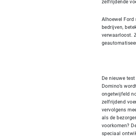
zelfrijdende vo
Alhoewel Ford n
bedrijven, bete
verwaarloost. 
geautomatiseer
De nieuwe test 
Domino’s wordt 
ongetwijfeld no
zelfrijdend vo
vervolgens mee
als de bezorger
voorkomen? De 
speciaal ontwi