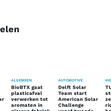
kelen
ALGEMEEN
AUTOMOTIVE
HI
BioBTX gaat
Delft Solar
T
plasticafval
Team start
s
ar
verwerken tot
American Solar
ze
aromaten in
Challenge
ri