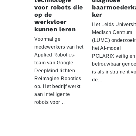
technologie
diagnose
voor robots die
baarmoederk
op de
ker
werkvloer
Het Leids Universit
kunnen leren
Medisch Centrum
Voormalige
(LUMC) onderzoekt
medewerkers van het
het AI-model
Applied Robotics-
POLARIX veilig en
team van Google
betrouwbaar geno
DeepMind richten
is als instrument v
Reimagine Robotics
de…
op. Het bedrijf werkt
aan intelligente
robots voor…