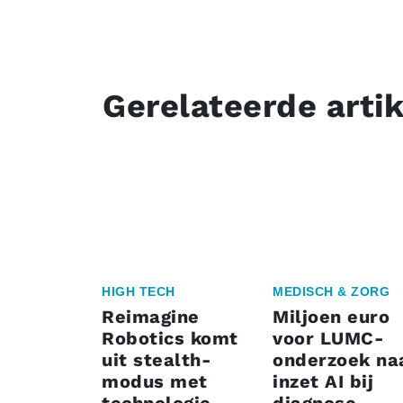
Gerelateerde arti
HIGH TECH
MEDISCH & ZORG
Reimagine
Miljoen euro
Robotics komt
voor LUMC-
uit stealth-
onderzoek na
modus met
inzet AI bij