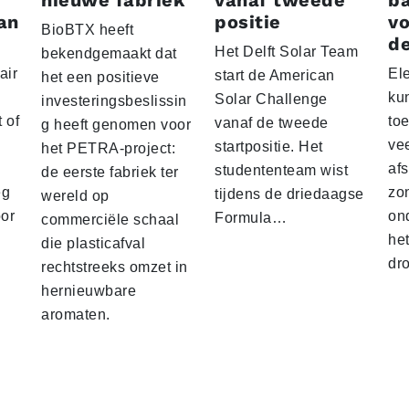
nieuwe fabriek
vanaf tweede
ba
an
positie
vo
BioBTX heeft
de
Het Delft Solar Team
bekendgemaakt dat
air
El
start de American
het een positieve
ku
Solar Challenge
investeringsbeslissin
 of
to
vanaf de tweede
g heeft genomen voor
vee
startpositie. Het
het PETRA-project:
af
studententeam wist
de eerste fabriek ter
eg
zo
tijdens de driedaagse
wereld op
oor
on
Formula…
commerciële schaal
he
die plasticafval
dr
rechtstreeks omzet in
hernieuwbare
aromaten.