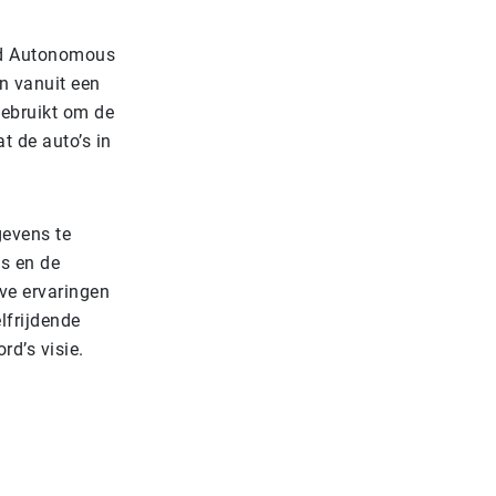
id Autonomous
n vanuit een
gebruikt om de
t de auto’s in
gevens te
s en de
ve ervaringen
lfrijdende
d’s visie.