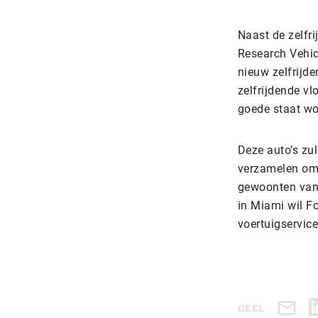
Naast de zelfr
Research Vehic
nieuw zelfrijd
zelfrijdende vl
goede staat w
Deze auto’s zu
verzamelen om 
gewoonten van 
in Miami wil F
voertuigservic
DEEL