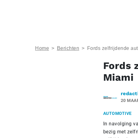
Home
>
Berichten
>
Fords zelfrijdende au
Fords 
Miami
redact
20 MAA
AUTOMOTIVE
In navolging v
bezig met zelf