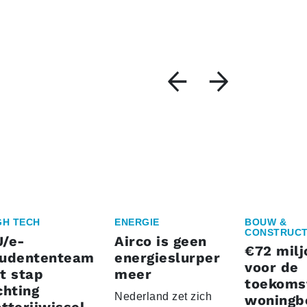
GH TECH
ENERGIE
BOUW &
CONSTRUCT
U/e-
Airco is geen
€72 milj
tudententeam
energieslurper
voor de
t stap
meer
toekoms
chting
Nederland zet zich
woningb