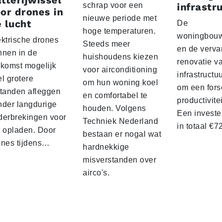
tterijwissel
schrap voor een
infrastr
or drones in
nieuwe periode met
 lucht
De
hoge temperaturen.
woningbou
ektrische drones
Steeds meer
en de verva
nnen in de
huishoudens kiezen
renovatie v
ekomst mogelijk
voor airconditioning
infrastructu
l grotere
om hun woning koel
om een fors
standen afleggen
en comfortabel te
productivite
nder langdurige
houden. Volgens
Een investe
derbrekingen voor
Techniek Nederland
in totaal €
t opladen. Door
bestaan er nogal wat
ones tijdens…
hardnekkige
misverstanden over
airco's.