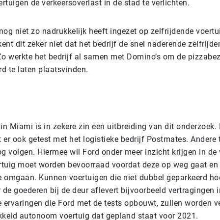
ertuigen de verkeersoverlast in de stad te verlichten.
og niet zo nadrukkelijk heeft ingezet op zelfrijdende voert
kent dit zeker niet dat het bedrijf de snel naderende zelfrij
Zo werkte het bedrijf al samen met Domino’s om de pizzabe
d te laten plaatsvinden.
in Miami is in zekere zin een uitbreiding van dit onderzoek.
er ook getest met het logistieke bedrijf Postmates. Andere 
g volgen. Hiermee wil Ford onder meer inzicht krijgen in de
ertuig moet worden bevoorraad voordat deze op weg gaat en 
 omgaan. Kunnen voertuigen die niet dubbel geparkeerd ho
 de goederen bij de deur aflevert bijvoorbeeld vertragingen i
ervaringen die Ford met de tests opbouwt, zullen worden ve
kkeld autonoom voertuig dat gepland staat voor 2021.