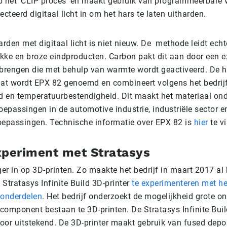
p het ‘CLIP proces’ en maakt gebruik van programmeerbare v
ecteerd digitaal licht in om het hars te laten uitharden.
arden met digitaal licht is niet nieuw. De methode leidt ech
akke en broze eindproducten. Carbon pakt dit aan door een e
 brengen die met behulp van warmte wordt geactiveerd. De h
aat wordt EPX 82 genoemd en combineert volgens het bedrijf
eid en temperatuurbestendigheid. Dit maakt het materiaal on
oepassingen in de automotive industrie, industriële sector e
epassingen. Technische informatie over EPX 82 is
hier
te v
xperiment met Stratasys
ger in op 3D-printen. Zo maakte het bedrijf in maart 2017 a
Stratasys Infinite Build 3D-printer
te experimenteren met he
-onderdelen
. Het bedrijf onderzoekt de mogelijkheid grote o
 component bestaan te 3D-printen. De Stratasys Infinite Buil
voor uitstekend. De 3D-printer maakt gebruik van fused depo