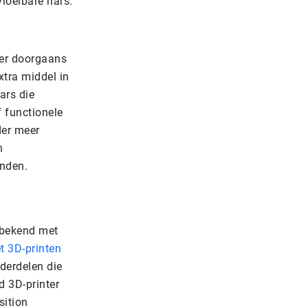
loeibare hars.
ter doorgaans
xtra middel in
ars die
 functionele
der meer
n
inden.
l bekend met
t 3D-printen
nderdelen die
d 3D-printer
sition