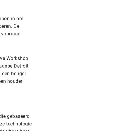
arbon in om
ceren. De
e voorraad
.
tive Workshop
aanse Detroit
 een beugel
 een houder
die gebaseerd
eze technologie