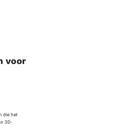
n voor
n die het
an 3D-