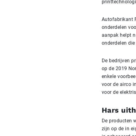
printtechnolog
Autofabrikant 
onderdelen voo
aanpak helpt ni
onderdelen die
De bedrijven p
op de 2019 Nor
enkele voorbee
voor de airco 
voor de elektr
Hars uit
De producten w
zijn op de in e