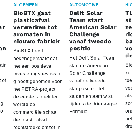
ALGEMEEN
AUTOMOTIVE
HI
BioBTX gaat
Delft Solar
T
plasticafval
Team start
s
ar
verwerken tot
American Solar
ze
aromaten in
Challenge
ri
nieuwe fabriek
vanaf tweede
ba
an
positie
vo
BioBTX heeft
de
Het Delft Solar Team
bekendgemaakt dat
air
El
start de American
het een positieve
ku
Solar Challenge
investeringsbeslissin
 of
to
vanaf de tweede
g heeft genomen voor
vee
startpositie. Het
het PETRA-project:
af
studententeam wist
de eerste fabriek ter
eg
zo
tijdens de driedaagse
wereld op
oor
on
Formula…
commerciële schaal
he
die plasticafval
dr
rechtstreeks omzet in