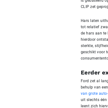
is gebaseerd o
CLIP zet geproj
Hars laten uith
tot relatief zw
de hars aan te
hierdoor ontst
sterkte, stijfh
geschikt voor t
consumentento
Eerder e
Ford zet al lan
behulp van een 
van grote auto
uit slechts één
leent zich hier