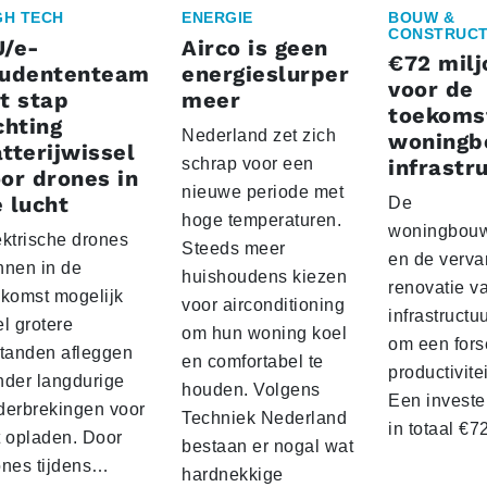
GH TECH
ENERGIE
BOUW &
CONSTRUCT
U/e-
Airco is geen
€72 milj
tudententeam
energieslurper
voor de
t stap
meer
toekoms
chting
Nederland zet zich
woningb
tterijwissel
schrap voor een
infrastr
or drones in
nieuwe periode met
 lucht
De
hoge temperaturen.
woningbou
ektrische drones
Steeds meer
en de verva
nnen in de
huishoudens kiezen
renovatie v
ekomst mogelijk
voor airconditioning
infrastructu
l grotere
om hun woning koel
om een fors
standen afleggen
en comfortabel te
productivite
nder langdurige
houden. Volgens
Een investe
derbrekingen voor
Techniek Nederland
in totaal €
t opladen. Door
bestaan er nogal wat
ones tijdens…
hardnekkige