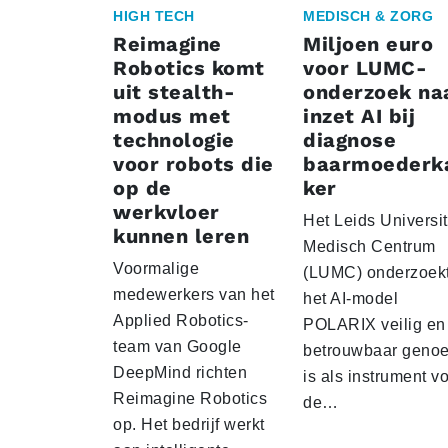
HIGH TECH
MEDISCH & ZORG
Reimagine
Miljoen euro
Robotics komt
voor LUMC-
uit stealth-
onderzoek na
modus met
inzet AI bij
technologie
diagnose
voor robots die
baarmoederk
op de
ker
werkvloer
Het Leids Universit
kunnen leren
Medisch Centrum
Voormalige
(LUMC) onderzoekt
medewerkers van het
het AI-model
Applied Robotics-
POLARIX veilig en
team van Google
betrouwbaar geno
DeepMind richten
is als instrument v
Reimagine Robotics
de…
op. Het bedrijf werkt