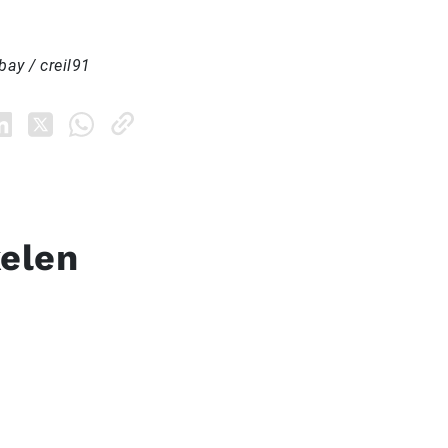
bay / creil91
kelen