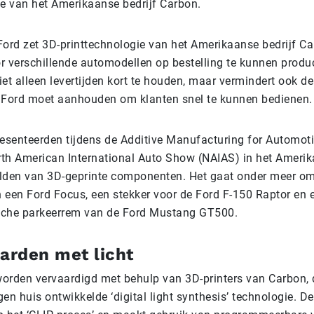
ie van het Amerikaanse bedrijf Carbon.
Ford zet 3D-printtechnologie van het Amerikaanse bedrijf C
r verschillende automodellen op bestelling te kunnen produ
et alleen levertijden kort te houden, maar vermindert ook d
 Ford moet aanhouden om klanten snel te kunnen bedienen
resenteerden tijdens de Additive Manufacturing for Automo
th American International Auto Show (NAIAS) in het Amerik
lden van 3D-geprinte componenten. Het gaat onder meer om
in een Ford Focus, een stekker voor de Ford F-150 Raptor en
ische parkeerrem van de Ford Mustang GT500.
harden met licht
orden vervaardigd met behulp van 3D-printers van Carbon, 
igen huis ontwikkelde ‘digital light synthesis’ technologie. D