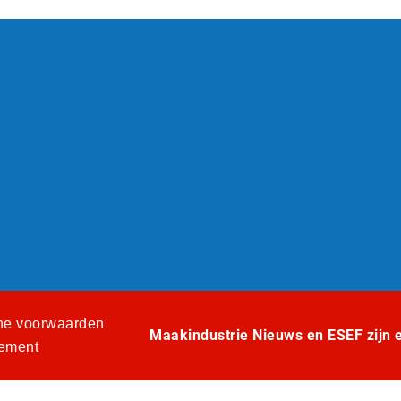
e voorwaarden
Maakindustrie Nieuws en ESEF zijn ee
tement