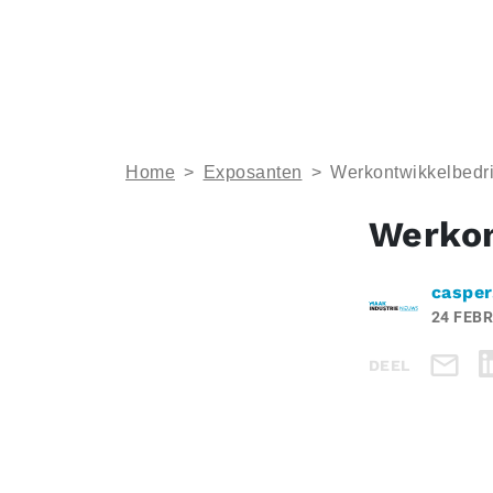
Home
>
Exposanten
>
Werkontwikkelbedri
Werkon
casper
24 FEBR
DEEL