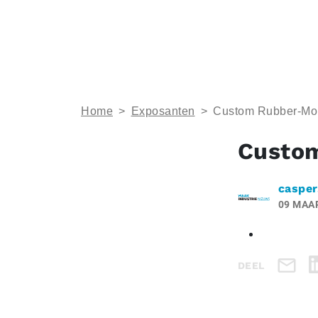
Home
>
Exposanten
>
Custom Rubber‑Mou
Custom
casper
09 MAA
DEEL