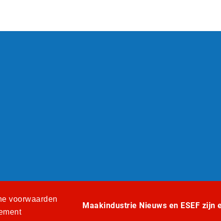
e voorwaarden
Maakindustrie Nieuws en ESEF zijn ee
tement