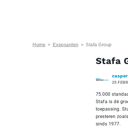
Home
>
Exposanten
>
Stafa Group
Stafa 
casper
25 FEBR
75.000 standaa
Stafa is dé gro
toepassing. St
presteren zoal
sinds 1977.