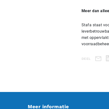
Meer dan alle
Stafa staat voo
leverbetrouwba
met oppervlakt
voorraadbeheer
DEEL
Meer informatie