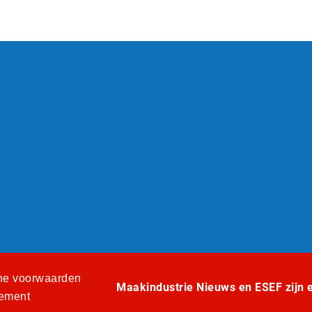
e voorwaarden
Maakindustrie Nieuws en ESEF zijn ee
tement