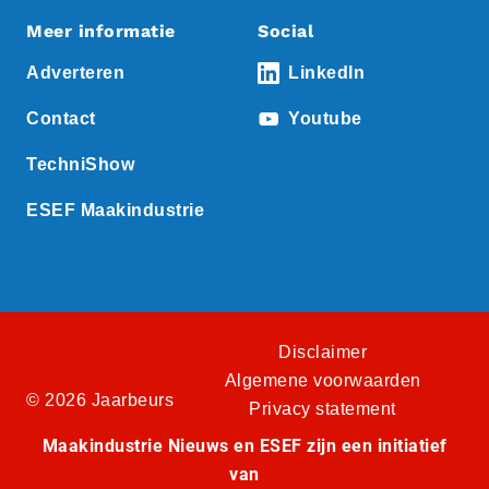
Meer informatie
Social
Adverteren
LinkedIn
Contact
Youtube
TechniShow
ESEF Maakindustrie
Disclaimer
Algemene voorwaarden
© 2026 Jaarbeurs
Privacy statement
Maakindustrie Nieuws en ESEF zijn een initiatief
van