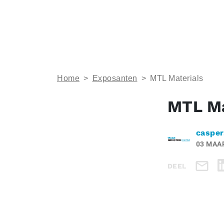
Home
>
Exposanten
>
MTL Materials
MTL Ma
casper
03 MAA
DEEL