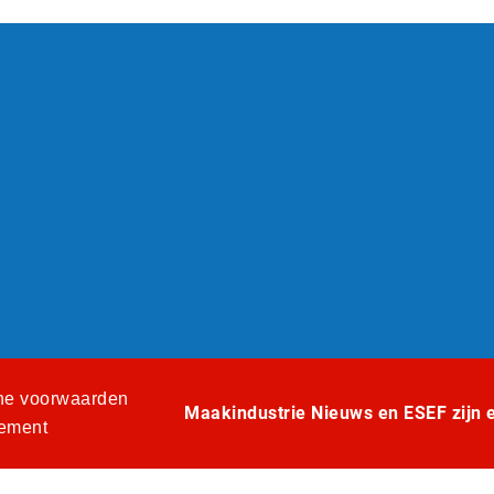
e voorwaarden
Maakindustrie Nieuws en ESEF zijn ee
tement