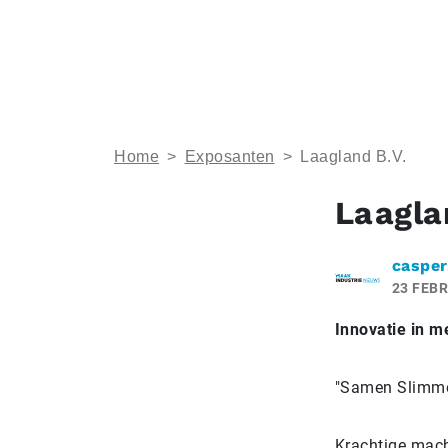
Home
>
Exposanten
>
Laagland B.V.
Laagla
casper
23 FEBR
Innovatie in 
"Samen Slimm
Krachtige mach