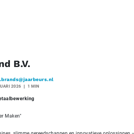
nd B.V.
.brands@jaarbeurs.nl
UARI 2026
1 MIN
metaalbewerking
er Maken"
ines, slimme gereedschappen en innovatieve oplossingen –