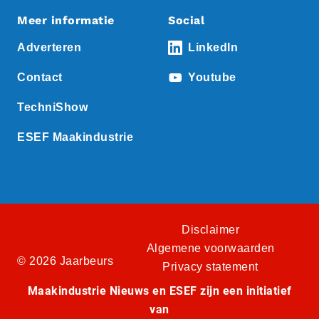
Meer informatie
Social
Adverteren
LinkedIn
Contact
Youtube
TechniShow
ESEF Maakindustrie
Disclaimer
Algemene voorwaarden
© 2026 Jaarbeurs
Privacy statement
Maakindustrie Nieuws en ESEF zijn een initiatief
van