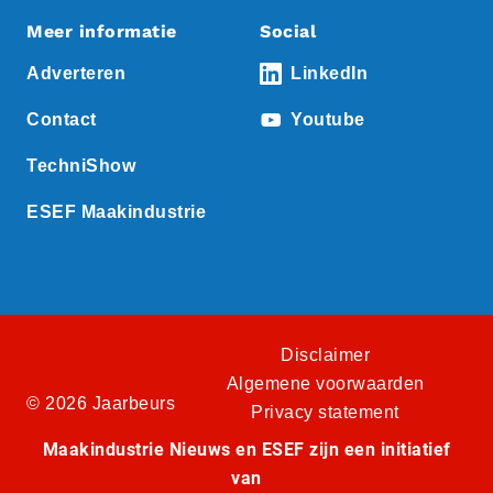
Meer informatie
Social
Adverteren
LinkedIn
Contact
Youtube
TechniShow
ESEF Maakindustrie
Disclaimer
Algemene voorwaarden
© 2026 Jaarbeurs
Privacy statement
Maakindustrie Nieuws en ESEF zijn een initiatief
van