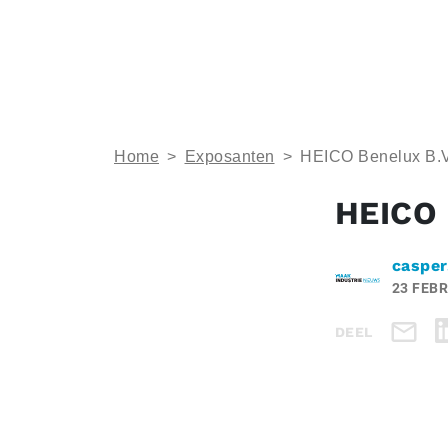
Home
>
Exposanten
>
HEICO Benelux B.V
HEICO 
casper
23 FEBR
DEEL