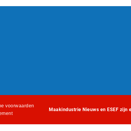
e voorwaarden
Maakindustrie Nieuws en ESEF zijn ee
tement