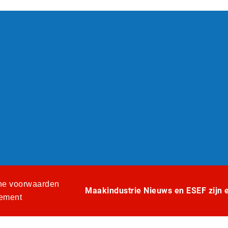
e voorwaarden
Maakindustrie Nieuws en ESEF zijn ee
tement