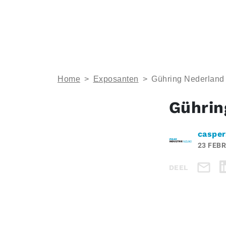
Home
>
Exposanten
>
Gühring Nederland 
Gührin
casper
23 FEBR
DEEL