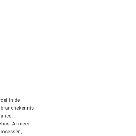
oei in de
n branchekennis
nance,
tics. Al meer
processen,