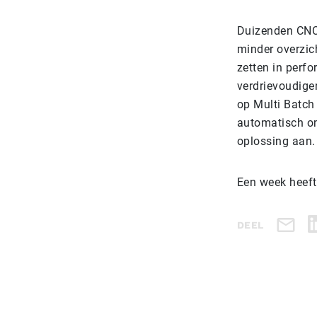
Duizenden CNC-
minder overzich
zetten in perf
verdrievoudige
op Multi Batch 
automatisch om
oplossing aan.
Een week heeft
DEEL