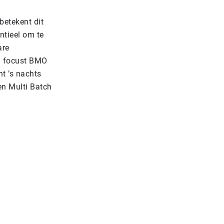
etekent dit
ntieel om te
are
8 focust BMO
nt ’s nachts
en Multi Batch