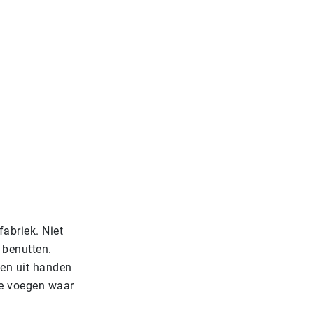
abriek. Niet
 benutten.
ken uit handen
te voegen waar