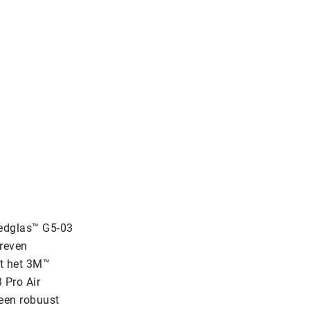
edglas™ G5-03
reven
t het 3M™
 Pro Air
een robuust