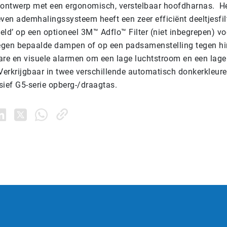
ontwerp met een ergonomisch, verstelbaar hoofdharnas. H
en ademhalingssysteem heeft een zeer efficiënt deeltjesfil
ld’ op een optioneel 3M™ Adflo™ Filter (niet inbegrepen) vo
gen bepaalde dampen of op een padsamenstelling tegen hin
re en visuele alarmen om een lage luchtstroom en een lage
Verkrijgbaar in twee verschillende automatisch donkerkleure
sief G5-serie opberg-/draagtas.