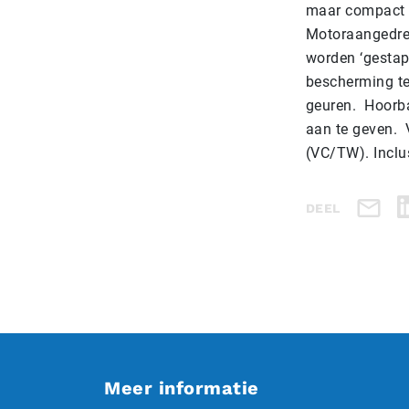
maar compact 
Motoraangedrev
worden ‘gestape
bescherming te
geuren. Hoorba
aan te geven. 
(VC/TW). Inclu
DEEL
Meer informatie