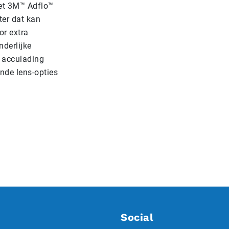
et 3M™ Adflo™
ter dat kan
or extra
derlijke
 acculading
nde lens-opties
Social