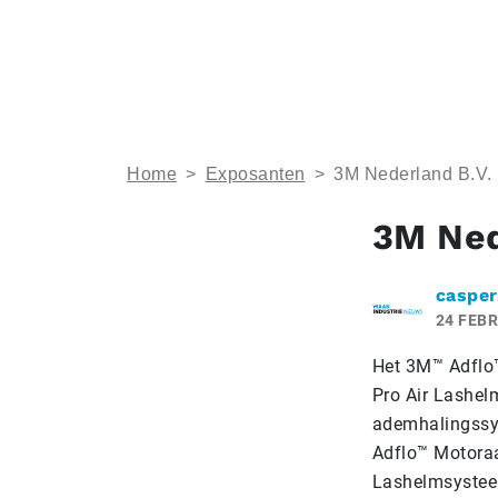
Home
>
Exposanten
>
3M Nederland B.V.
3M Ned
casper
24 FEBR
Het 3M™ Adflo
Pro Air Lashel
ademhalingssy
Adflo™ Motora
Lashelmsysteem