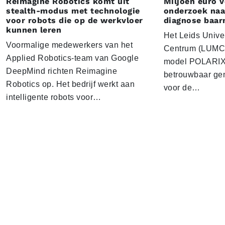
Reimagine Robotics komt uit
Miljoen euro 
stealth-modus met technologie
onderzoek naar
voor robots die op de werkvloer
diagnose baa
kunnen leren
Het Leids Unive
Voormalige medewerkers van het
Centrum (LUMC) 
Applied Robotics-team van Google
model POLARIX 
DeepMind richten Reimagine
betrouwbaar gen
Robotics op. Het bedrijf werkt aan
voor de…
intelligente robots voor…