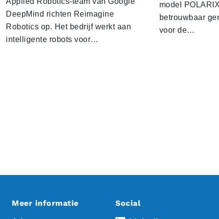
Applied Robotics-team van Google
model POLARIX 
DeepMind richten Reimagine
betrouwbaar gen
Robotics op. Het bedrijf werkt aan
voor de…
intelligente robots voor…
Meer informatie
Social