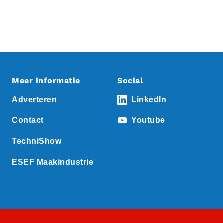
Meer informatie
Social
Adverteren
LinkedIn
Contact
Youtube
TechniShow
ESEF Maakindustrie