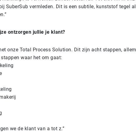
ij SuberSub vermleden. Dit is een subtile, kunststof tegel 
n.”
ze ontzorgen jullie je klant?
et onze Total Process Solution. Dit zijn acht stappen, alle
de stappen waar het om gaat:
keling
e
keling
makerij
g
gen we de klant van a tot z.”