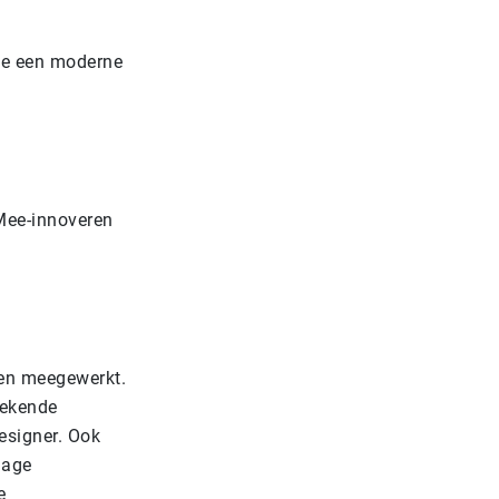
ne een moderne
 Mee-innoveren
ben meegewerkt.
rekende
esigner. Ook
lage
e