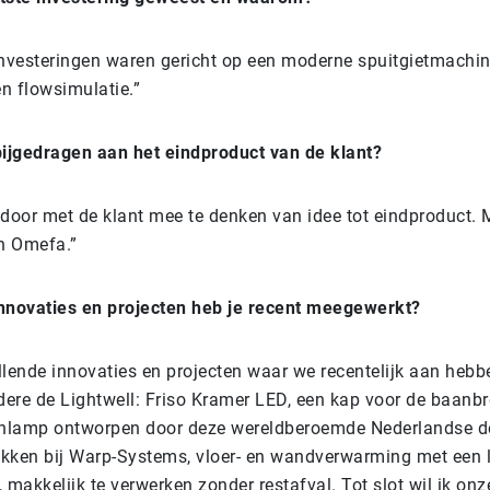
investeringen waren gericht op een moderne spuitgietmachi
n flowsimulatie.”
bijgedragen aan het eindproduct van de klant?
 door met de klant mee te denken van idee tot eindproduct.
an Omefa.”
nnovaties en projecten heb je recent meegewerkt?
hillende innovaties en projecten waar we recentelijk aan heb
ndere de Lightwell: Friso Kramer LED, een kap voor de baanb
enlamp ontworpen door deze wereldberoemde Nederlandse d
kken bij Warp-Systems, vloer- en wandverwarming met een 
akkelijk te verwerken zonder restafval. Tot slot wil ik onz