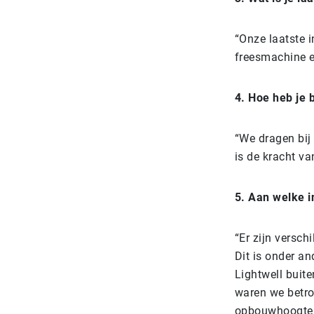
“Onze laatste 
freesmachine e
4. Hoe heb je 
“We dragen bij
is de kracht v
5. Aan welke i
“Er zijn versc
Dit is onder a
Lightwell buit
waren we betro
opbouwhoogte, m