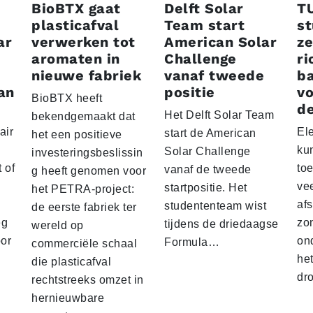
BioBTX gaat
Delft Solar
T
plasticafval
Team start
s
ar
verwerken tot
American Solar
ze
aromaten in
Challenge
ri
nieuwe fabriek
vanaf tweede
ba
an
positie
vo
BioBTX heeft
de
Het Delft Solar Team
bekendgemaakt dat
air
El
start de American
het een positieve
ku
Solar Challenge
investeringsbeslissin
 of
to
vanaf de tweede
g heeft genomen voor
vee
startpositie. Het
het PETRA-project:
af
studententeam wist
de eerste fabriek ter
eg
zo
tijdens de driedaagse
wereld op
oor
on
Formula…
commerciële schaal
he
die plasticafval
dr
rechtstreeks omzet in
hernieuwbare