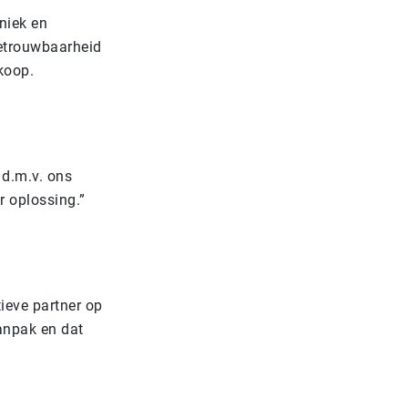
niek en
betrouwbaarheid
wkoop.
 d.m.v. ons
r oplossing.”
ieve partner op
anpak en dat