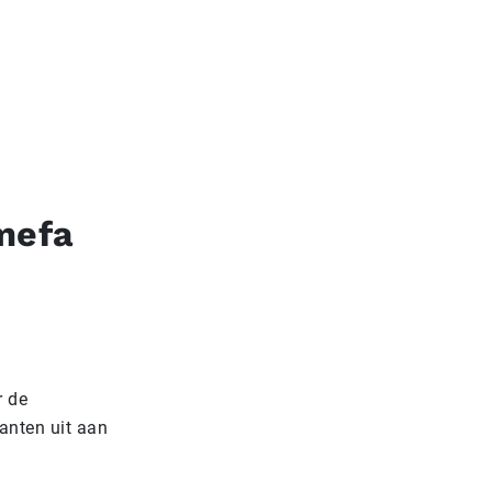
mefa
r de
anten uit aan