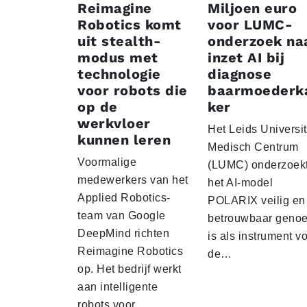
Reimagine
Miljoen euro
Robotics komt
voor LUMC-
uit stealth-
onderzoek na
modus met
inzet AI bij
technologie
diagnose
voor robots die
baarmoederk
op de
ker
werkvloer
Het Leids Universit
kunnen leren
Medisch Centrum
Voormalige
(LUMC) onderzoekt
medewerkers van het
het AI-model
Applied Robotics-
POLARIX veilig en
team van Google
betrouwbaar geno
DeepMind richten
is als instrument v
Reimagine Robotics
de…
op. Het bedrijf werkt
aan intelligente
robots voor…