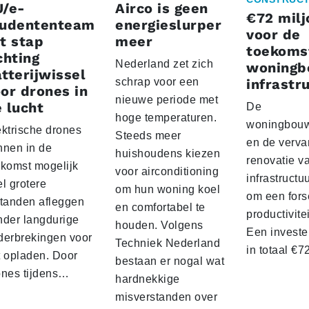
U/e-
Airco is geen
€72 milj
tudententeam
energieslurper
voor de
t stap
meer
toekoms
chting
Nederland zet zich
woningb
tterijwissel
schrap voor een
infrastr
or drones in
nieuwe periode met
 lucht
De
hoge temperaturen.
woningbou
ektrische drones
Steeds meer
en de verva
nnen in de
huishoudens kiezen
renovatie v
ekomst mogelijk
voor airconditioning
infrastructu
l grotere
om hun woning koel
om een fors
standen afleggen
en comfortabel te
productivite
nder langdurige
houden. Volgens
Een investe
derbrekingen voor
Techniek Nederland
in totaal €
t opladen. Door
bestaan er nogal wat
ones tijdens…
hardnekkige
misverstanden over