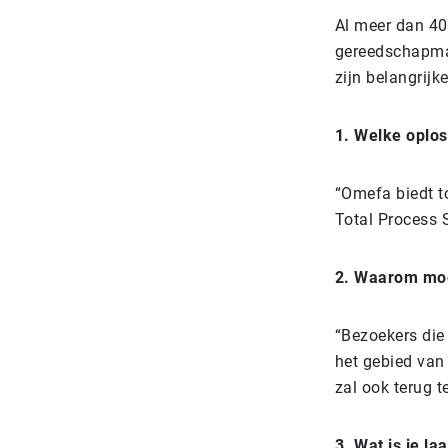
Al meer dan 40
gereedschapmak
zijn belangrij
1. Welke oplos
“Omefa biedt t
Total Process 
2. Waarom moe
“Bezoekers die
het gebied van
zal ook terug t
3. Wat is je l